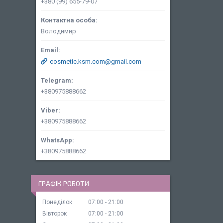
+380 (99) 655-79-07
Володимир
cosmetic.ksm.com@gmail.com
+380975888662
+380975888662
+380975888662
ГРАФІК РОБОТИ
Понеділок
07:00
21:00
Вівторок
07:00
21:00