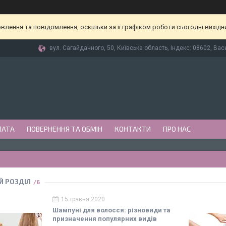
лення та повідомлення, оскільки за її графіком роботи сьогодні вихід
вул. Сагайдачного, 50, Київська область, Індекс: 08602, Вас
ЛАТА
ПОВЕРНЕННЯ ТА ОБМІН
КОНТАКТИ
ПРО НАС
Й РОЗДІЛ
6
15 травня 2020
Шампуні для волосся: різновиди та
призначення популярних видів