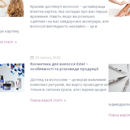
Красиві доглянуті волосся – це найкраща
візитна картка, яка складає про вас перше
враження. Навіть якщо ви розкішно
одягнені і на вас найдорожчі аксесуари, але
волосся виглядають неохайно – це в
сує картину.
я статті
03 лютого 2020
Косметика для волосся Estel –
особливості та різновиди продукції
Догляд за волоссям – це вкрай важливий
комплекс ритуалів, які варто проводити не
тільки в салонах краси, але і вдома щодня.
Повна версія статті
індивідуал
Повна версія