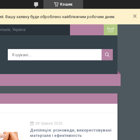
Кошик
ний. Вашу заявку буде оброблено найближчим робочим днем.
ильків, Україна
08 травня 2020
Депіляція: різновиди, використовувані
матеріали і ефективність