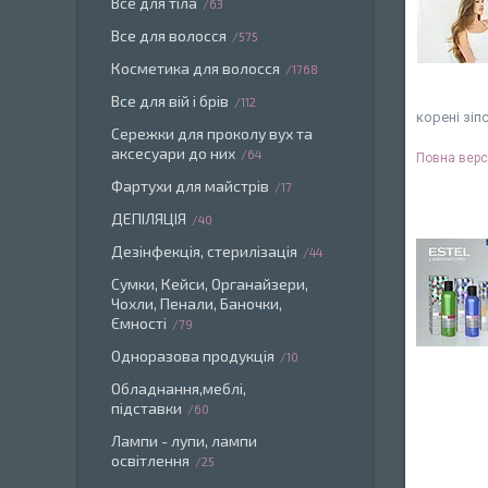
Все для тіла
63
Все для волосся
575
Косметика для волосся
1768
Все для вій і брів
112
корені зіп
Сережки для проколу вух та
аксесуари до них
64
Повна версі
Фартухи для майстрів
17
ДЕПІЛЯЦІЯ
40
Дезінфекція, стерилізація
44
Сумки, Кейси, Органайзери,
Чохли, Пенали, Баночки,
Ємності
79
Одноразова продукція
10
Обладнання,меблі,
підставки
60
Лампи - лупи, лампи
освітлення
25