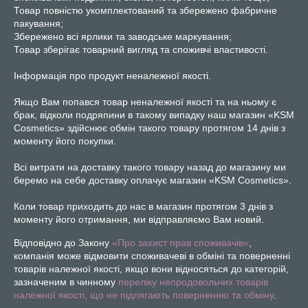
Товар повністю укомплектований та збережено фабричне 
пакування;

Збережено всі ярлики та заводське маркування;

Товар зберігає товарний вигляд та споживчі властивості.

Інформація про продукт неналежної якості.

Якщо Вам попався товар неналежної якості та на ньому є 
брак, відколи подряпини в такому випадку наш магазин «KSM 
Cosmetics» здійснює обмін такого товару протягом 14 днів з 
моменту його покупки.

Всі витрати на доставку такого товару назад до магазину ми 
беремо на себе доставку оплачує магазин «KSM Cosmetics».

Коли товар приходить до нас в магазин протягом 3 днів з 
моменту його отримання, ми відправляємо Вам новий.
Відповідно до Закону
«Про захист прав споживачів»
,
компанія може відмовити споживачеві в обміні та поверненні
товарів належної якості, якщо вони відносяться до категорій,
зазначеним в чинному
переліку непродовольчих товарів
належної якості, що не підлягають поверненню та обміну
.