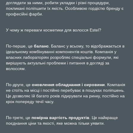
доглядати за ними, робити укладки і різні процедури,
покликані поліпшити їх якість. Особливою гордістю бренду є
професійні фарби.
У чому ж переваги косметики для волосся Estel?
По-перше, це
баланс
. Баланс у всьому, то відображається в
ідеальному комбінуванні компонентів коштів. Компанія у
власних лабораторіях розробляє спеціальні формули, які
вирішують актуальні проблеми і питання в догляді за
волоссям.
По-друге, це
оновлення обладнання і сировини
. Компанія
не стоїть на місці і постійно перебуває в пошуках поліпшень.
Це дозволяє їй багато років лідирувати на ринку, постійно на
крок попереду течії часу.
По-третє, це
помірна вартість продуктів
. Це найкраще
поєднання ціни та якості, яке можна тільки уявити.