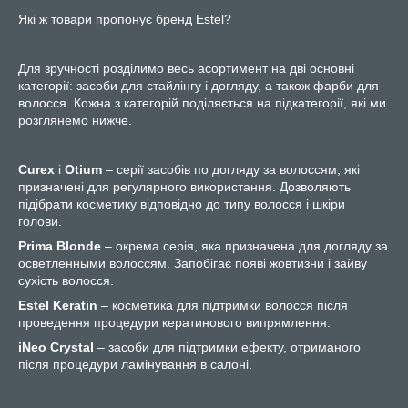
Які ж товари пропонує бренд Estel?
Для зручності розділимо весь асортимент на дві основні
категорії: засоби для стайлінгу і догляду, а також фарби для
волосся. Кожна з категорій поділяється на підкатегорії, які ми
розглянемо нижче.
Curex
і
Otium
– серії засобів по догляду за волоссям, які
призначені для регулярного використання. Дозволяють
підібрати косметику відповідно до типу волосся і шкіри
голови.
Prima Blonde
– окрема серія, яка призначена для догляду за
осветленными волоссям. Запобігає появі жовтизни і зайву
сухість волосся.
Estel Keratin
– косметика для підтримки волосся після
проведення процедури кератинового випрямлення.
iNeo Crystal
– засоби для підтримки ефекту, отриманого
після процедури ламінування в салоні.