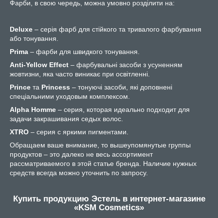
Фарби, в свою чередь, можна умовно розділити на:
Deluxe
– серія фарб для стійкого та тривалого фарбування
або тонування.
Prima
– фарби для швидкого тонування.
Anti-Yellow Effect
– фарбувальні засоби з усуненням
жовтизни, яка часто виникає при освітленні.
Prince
та
Princess
– тонуючі засоби, які доповнені
спеціальними уходовым комплексом.
Alpha Homme
– серия, которая идеально подходит для
задачи закрашивания седых волос.
XTRO
– серия с яркими пигментами.
Обращаем ваше внимание, то вышеупомянутые группы
продуктов – это далеко не весь ассортимент
рассматриваемого в этой статье бренда. Наличие нужных
средств всегда можно уточнить по запросу.
Купить продукцию Эстель в интернет-магазине
«KSM Cosmetics»