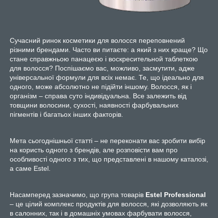
Сучасний ринок косметики для волосся переповнений
різними брендами. Часто ви питаєте: а який з них краще? Що
стане справжньою панацеєю і воскресительной таблеткою
для волосся? Поспішаємо вас, можливо, засмутити, адже
універсальної формули для всіх немає. Те, що ідеально для
одного, може абсолютно не підійти іншому. Волосся, як і
організм – справа суто індивідуальна. Все залежить від
товщини волосини, сухості, наявності фарбувальних
пігментів і багатьох інших факторів.
Мета сьогоднішньої статті – не переконати вас зробити вибір
на користь одного з брендів, але розповісти вам про
особливості одного з тих, що представлені в нашому каталозі,
а саме Estel.
Насамперед зазначимо, що група товарів
Estel Professional
– це цілий комплекс продуктів для волосся, які дозволяють як
в салонних, так і в домашніх умовах фарбувати волосся,