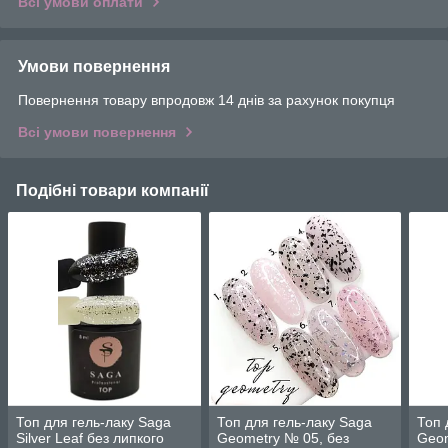
Всі умови оплати
Умови повернення
Повернення товару впродовж 14 днів за рахунок покупця
Всі умови повернення
Подібні товари компанії
Топ для гель-лаку Saga
Топ для гель-лаку Saga
Топ 
Silver Leaf без липкого
Geometry № 05, без
Geom