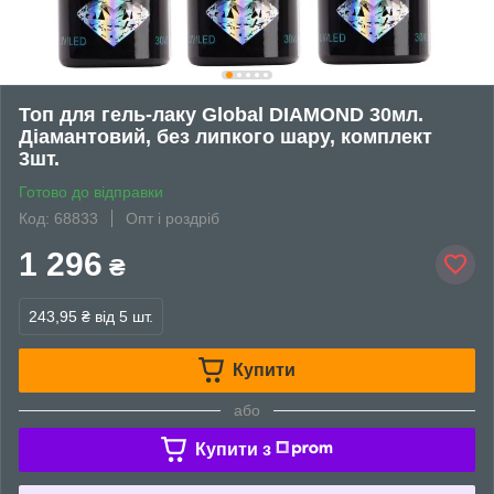
Топ для гель-лаку Global DIAMOND 30мл.
Діамантовий, без липкого шару, комплект
3шт.
Готово до відправки
Код: 68833
Опт і роздріб
1 296
₴
243,95 ₴
від 5 шт.
Купити
або
Купити з