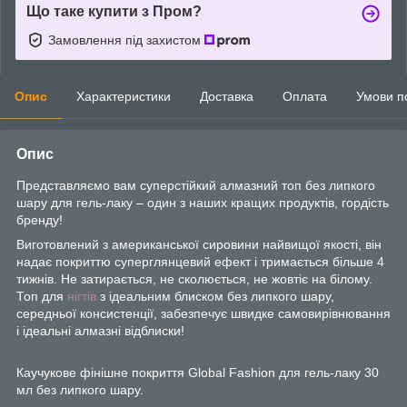
Що таке купити з Пром?
Замовлення під захистом
Опис
Характеристики
Доставка
Оплата
Умови п
Опис
Представляємо вам суперстійкий алмазний топ без липкого
шару для гель-лаку – один з наших кращих продуктів, гордість
бренду!
Виготовлений з американської сировини найвищої якості, він
надає покриттю суперглянцевий ефект і тримається більше 4
тижнів. Не затирається, не сколюється, не жовтіє на білому.
Топ для
нігтів
з ідеальним блиском без липкого шару,
середньої консистенції, забезпечує швидке самовирівнювання
і ідеальні алмазні відблиски!
Каучукове фінішне покриття Global Fashion для гель-лаку 30
мл без липкого шару.