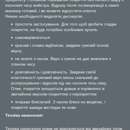
економія часу майстра. Відразу після полімеризації в лампі
манікюр готовий, і ви можете відпустити клієнта.
Немає необхідності видаляти дисперсію.
простота застосування. Для того щоб зробити гладке
покриття, не буде потрібно особливих зусиль
самовирівнюється.
красиві і плавні відблиски, завдяки гумовій основі
верху
не жовтіє з часом. Верх з гумою не дає жовтизни з
плином часу
довговічність і довговічність. Завдяки своїй
еластичності гумовий верх менш схильний до
розтріскування і відколів під час носіння гель-лаку.
Отже, покриття зношується довше в порівнянні зі
звичайним верхнім покриттям з перекриттям
яскраво блискучий. З часом блиск не вицвітає, і
покриття завжди виглядає як нове.
Техніка нанесення:
Техніка нанесення нічим не відрізняється від звичайних топів.