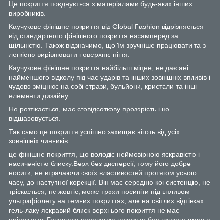
Це покриття поєднується з матеріалами будь-яких інших
виробників.
Каучукове фінішне покриття від Global Fashion відрізняється
від стандартного фінішного покриття насамперед за
щільністю. Також відзначимо, що їм зручніше працювати та з
легкістю вирівнювати поверхню нігтя.
Каучукове фінішне покриття найбільш міцне, не дає ані
найменшого відколу під час ударів та інших зовнішніх впливів і
чудово зміцнює на собі стрази, бульйони, кристали та інші
елементи дизайну.
Не розтікається, має стовідсоткову прозорість і не
відшаровується.
Так само це покриття успішно захищає ніготь від усіх
зовнішніх чинників.
це фінішне покриття, що володіє неймовірною яскравістю і
насиченістю блиску.Верх без дисперсії, тому його добре
носити, не втрачаючи своїх властивостей протягом усього
часу, до наступної корекції. Він має середню консистенцію, не
тріскається, не жовтіє, може трохи посиніти під впливом
ультрафіолету на темних покриттях, але на світлих відтінках
гель-лаку яскравий блиск верхнього покриття не має
пріоритету. Головною перевагою покриття без липкого шару є