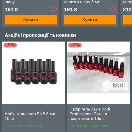
шару
липкого шару 8 мл.
липк
191
191
212
₴
₴
Купити
Купити
Акційні пропозиції та новинки
–30%
–12%
Набір гель лаків Kodi
Набір гель лаків PNB 8 мл.
Professional 7 мл. в
10шт
асортименті 10шт
Готово до відправки
Готово до відправки