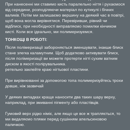
При нанесенні ми ставимо кисть паралельно нігтя і рухаємося
від середини, розподіляючи матеріал по кутикулі і бічних
валиків. Потім ми залишаємо вершину на деякий час в повітрі,
щоб вона могла вирівнятися. Перевіривши, рівний чи
відблиск, при необхідності виправляємо помилки кінчиком
кисті. Коли все ідеально, ми полимеризуемся.
ТОНКОЩІ В РОБОТІ:
Після полімеризації забороняється зменшувати, інакше блиск
стане злегка каламутним. Щоб додатково активувати блиск,
після полімеризації ви можете протерти нігті сухим ватним
диском в якості полірувальника.
ретельно заклейте краю нігтьової пластини.
При вирівнюванні за допомогою топа полимеризуйтесь трохи
довше, ніж зазвичай
У деяких випадках краще наносити два таких шару верху,
наприклад, при змиванні пігменту або пластівців.
Гумовий верх рідко німіє, але якщо це все ж трапляється, то
ми видаляємо плями перед сушінням апельсиновою
паличкою.