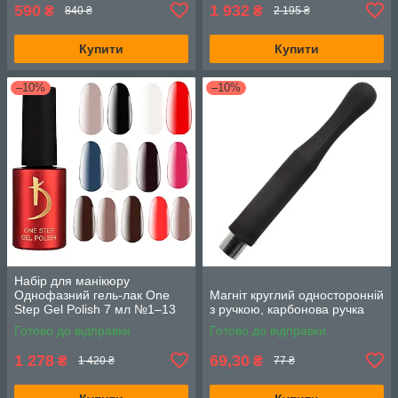
590
1 932
₴
₴
840 ₴
2 195 ₴
Купити
Купити
–10%
–10%
Набір для манікюру
Однофазний гель-лак One
Магніт круглий односторонній
Step Gel Polish 7 мл №1–13
з ручкою, карбонова ручка
13 шт
Готово до відправки
Готово до відправки
1 278
69,30
₴
₴
1 420 ₴
77 ₴