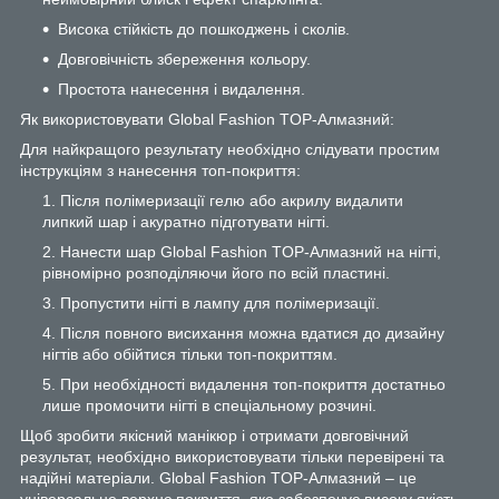
Висока стійкість до пошкоджень і сколів.
Довговічність збереження кольору.
Простота нанесення і видалення.
Як використовувати Global Fashion TOP-Алмазний:
Для найкращого результату необхідно слідувати простим
інструкціям з нанесення топ-покриття:
Після полімеризації гелю або акрилу видалити
липкий шар і акуратно підготувати нігті.
Нанести шар Global Fashion TOP-Алмазний на нігті,
рівномірно розподіляючи його по всій пластині.
Пропустити нігті в лампу для полімеризації.
Після повного висихання можна вдатися до дизайну
нігтів або обійтися тільки топ-покриттям.
При необхідності видалення топ-покриття достатньо
лише промочити нігті в спеціальному розчині.
Щоб зробити якісний манікюр і отримати довговічний
результат, необхідно використовувати тільки перевірені та
надійні матеріали. Global Fashion TOP-Алмазний – це
універсальне верхнє покриття, яке забезпечує високу якість