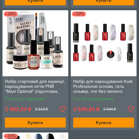
Купити
Купити
–10%
–10%
Набір стартовий для корекції,
Набір для нарощування Kodi
нарощування нігтів PNB
Professional основа, гель
"Maxi Optimal" (підготовка,
сільвер, топ без липкого
гель, фініш, аксесуари)
шару, гель лаки GG Cat 5шт.
Готово до відправки
Готово до відправки
по 7мл.
2 982,60
2 649,60
₴
₴
3 314 ₴
2 944 ₴
Купити
Купити
–10%