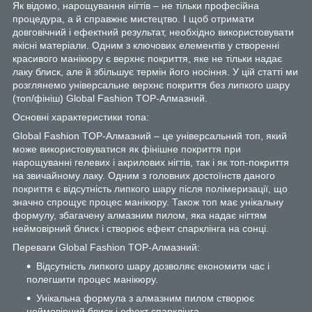
Як відомо, нарощування нігтів – не тільки професійна
процедура, а й справжнє мистецтво. І щоб отримати
довговічний і ефектний результат, необхідно використовувати
якісні матеріали. Одним з ключових елементів у створенні
красивого манікюру є верхнє покриття, яке не тільки надає
лаку блиск, але й збільшує термін його носіння. У цій статті ми
розглянемо універсальне верхнє покриття без липкого шару
(топ/фініш) Global Fashion TOP-Алмазний.
Основні характеристики топа:
Global Fashion TOP-Алмазний – це універсальний топ, який
може використовуватися як фінішне покриття при
нарощуванні гелевих і акрилових нігтів, так і як топ-покриття
на звичайному лаку. Одним з головних достоїнств даного
покриття є відсутність липкого шару після полімеризації, що
значно спрощує процес манікюру. Також топ має унікальну
формулу, збагачену алмазним пилом, яка надає нігтям
неймовірний блиск і створює ефект спарклінга на сонці.
Переваги Global Fashion TOP-Алмазний:
Відсутність липкого шару дозволяє економити час і
полегшити процес манікюру.
Унікальна формула з алмазним пилом створює
неймовірний блиск і ефект спарклінга.