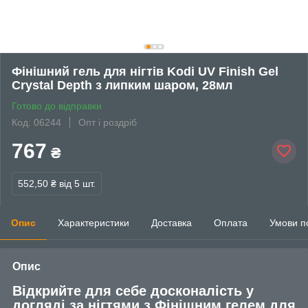
Фінішний гель для нігтів Kodi UV Finish Gel
Crystal Depth з липким шаром, 28мл
Готово до відправки
Код: 06244
Опт і роздріб
767
₴
552,50 ₴
від 5 шт.
Опис
Характеристики
Доставка
Оплата
Умови п
Опис
Відкрийте для себе досконалість у
догляді за нігтями з
Фінішним гелем для