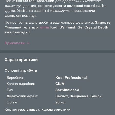
Цей фінішний гель ідеальний для
професійних майстрів
манікюру
і для тих, хто хоче досягти
салонної якості
навіть
удома. Уявіть, як ваші нігті
сяятимуть
, привертаючи
захоплені погляди.
Не пропустіть шанс зробити ваш манікюр ідеальним.
Замовте
Фінішний гель для
нігтів
Kodi UV Finish Gel Crystal Depth
вже сьогодні!
Приховати
Характеристики
Основні атрибути
Виробник
Kodi Professional
Країна виробник
США
Тип
Закріплювач
Додатковий ефект
Захист, Зміцнення, Блиск
Об`єм
28 мл
Користувальницькі характеристики