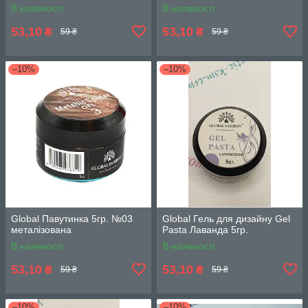
В наявності
В наявності
53,10
53,10
₴
₴
59 ₴
59 ₴
–10%
–10%
Global Павутинка 5гр. №03
Global Гель для дизайну Gel
металізована
Pasta Лаванда 5гр.
В наявності
В наявності
53,10
53,10
₴
₴
59 ₴
59 ₴
–10%
–10%