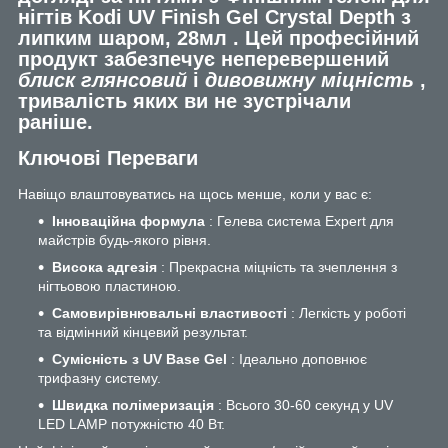
нігтів Kodi UV Finish Gel Crystal Depth з
липким шаром, 28мл
. Цей професійний
продукт забезпечує неперевершений
блиск глянсовий
і
дивовижну міцність
,
тривалість яких ви не зустрічали
раніше.
Ключові Переваги
Навіщо влаштовуватись на щось менше, коли у вас є:
Інноваційна формула
: Гелева система Expert для
майстрів будь-якого рівня.
Висока адгезія
: Прекрасна міцність та зчеплення з
нігтьовою пластиною.
Самовирівнювальні властивості
: Легкість у роботі
та відмінний кінцевий результат.
Сумісність з UV Base Gel
: Ідеально доповнює
трифазну систему.
Швидка полімеризація
: Всього 30-60 секунд у UV
LED LAMP потужністю 40 Вт.