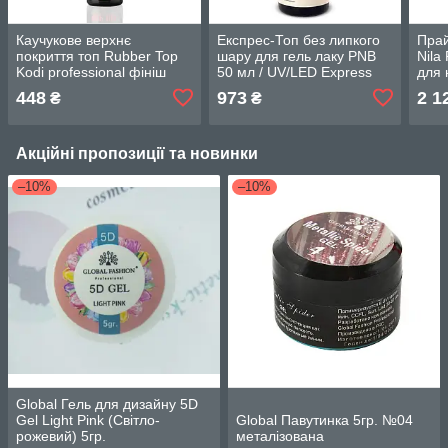
Каучукове верхнє
Експрес-Топ без липкого
Прай
покриття топ Rubber Top
шару для гель лаку PNB
Nila
Kodi professional фініш
50 мл / UV/LED Express
для 
для гель-лаку, 30 мл
Top PNB
пода
448
973
2 1
₴
₴
Акційні пропозиції та новинки
–10%
–10%
Global Гель для дизайну 5D
Gel Light Pink (Світло-
Global Павутинка 5гр. №04
рожевий) 5гр.
металізована