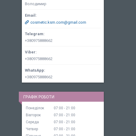
Володимир
cosmetic.ksm.com@gmail.com
+380975888662
+380975888662
+380975888662
ГРАФІК РОБОТИ
Понеділок
07:00
21:00
Вівторок
07:00
21:00
Середа
07:00
21:00
Четвер
07:00
21:00