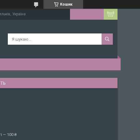
Кошик
ильків, Україна
СТЬ
і — 100 ₴