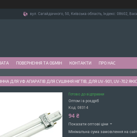
вул. Сагайдачного, 50, Київська область, Індекс: 08602, Вас
ЛАТА
ПОВЕРНЕННЯ ТА ОБМІН
КОНТАКТИ
ПРО НАС
ННА ДЛЯ УФ АПАРАТІВ ДЛЯ СУШІННЯ НІГТІВ, ДЛЯ UV-901, UV-702 ЯКІ
Готово до відправки
Оптом і в роздріб
Код:
08314
94 ₴
Показати оптові ціни
Мінімальна сума замовлення на сайт