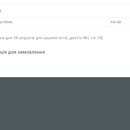
І
иробник
Китай
нна для УФ апаратів для сушіння
нігтів
, для UV-901, UV-702
ція для замовлення