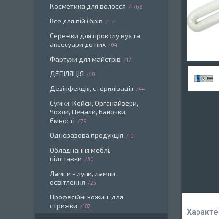
Косметика для волосся
1768
Все для вій і брів
112
Сережки для проколу вух та
аксесуари до них
64
Фартухи для майстрів
17
ДЕПІЛЯЦІЯ
40
Дезінфекція, стерилізація
44
Сумки, Кейси, Органайзери,
Чохли, Пенали, Баночки,
Ємності
79
Одноразова продукція
10
Обладнання,меблі,
підставки
60
Лампи - лупи, лампи
освітлення
25
Професійні ножиці для
стрижки
182
Характе