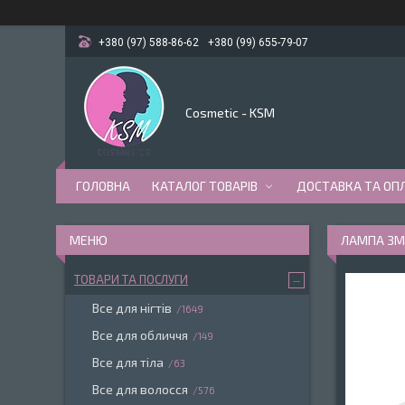
+380 (97) 588-86-62
+380 (99) 655-79-07
Cosmetic - KSM
ГОЛОВНА
КАТАЛОГ ТОВАРІВ
ДОСТАВКА ТА ОП
ЛАМПА ЗМІ
ТОВАРИ ТА ПОСЛУГИ
Все для нігтів
1649
Все для обличчя
149
Все для тіла
63
Все для волосся
576