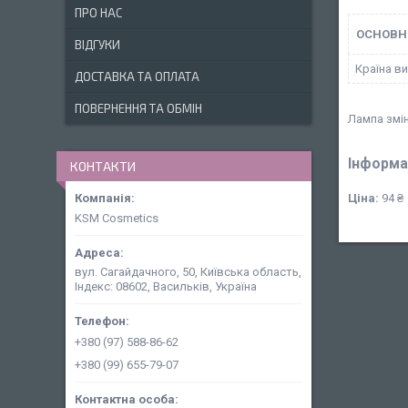
ПРО НАС
ОСНОВН
ВІДГУКИ
Країна в
ДОСТАВКА ТА ОПЛАТА
ПОВЕРНЕННЯ ТА ОБМІН
Лампа змі
Інформа
КОНТАКТИ
Ціна:
94 ₴
KSM Cosmetics
вул. Сагайдачного, 50, Київська область,
Індекс: 08602, Васильків, Україна
+380 (97) 588-86-62
+380 (99) 655-79-07