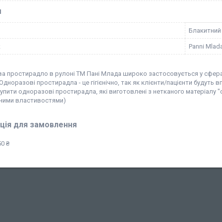
І
Блакитний
к
Panni Mlad
а простирадло в рулоні ТМ Пані Млада широко застосовується у сферах 
 Одноразові простирадла - це гігієнічно, так як клієнти/пацієнти будуть 
упити одноразові простирадла, які виготовлені з нетканого матеріалу "
ними властивостями)
ція для замовлення
0 ₴