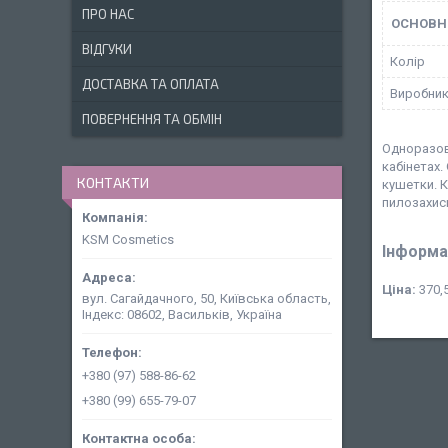
ПРО НАС
ОСНОВН
ВІДГУКИ
Колір
ДОСТАВКА ТА ОПЛАТА
Виробни
ПОВЕРНЕННЯ ТА ОБМІН
Одноразов
кабінетах.
КОНТАКТИ
кушетки. К
пилозахис
KSM Cosmetics
Інформа
Ціна:
370,5
вул. Сагайдачного, 50, Київська область,
Індекс: 08602, Васильків, Україна
+380 (97) 588-86-62
+380 (99) 655-79-07