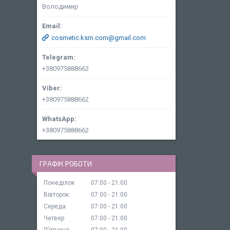
Володимир
cosmetic.ksm.com@gmail.com
+380975888662
+380975888662
+380975888662
ГРАФІК РОБОТИ
Понеділок
07:00
21:00
Вівторок
07:00
21:00
Середа
07:00
21:00
Четвер
07:00
21:00