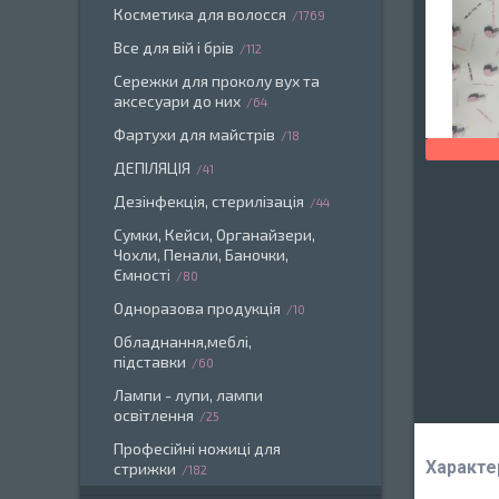
Косметика для волосся
1769
Все для вій і брів
112
Сережки для проколу вух та
аксесуари до них
64
Фартухи для майстрів
18
ДЕПІЛЯЦІЯ
41
Дезінфекція, стерилізація
44
Сумки, Кейси, Органайзери,
Чохли, Пенали, Баночки,
Ємності
80
Одноразова продукція
10
Обладнання,меблі,
підставки
60
Лампи - лупи, лампи
освітлення
25
Професійні ножиці для
Характе
стрижки
182