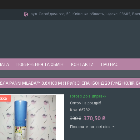
вул. Сагайдачного, 50, Київська область, Індекс: 08602, Вас
ЛАТА
ПОВЕРНЕННЯ ТА ОБМІН
КОНТАКТИ
ПРО НАС
ЛА PANNI MLADA™ 0,6Х100 М (1 РУЛ) ЗІ СПАНБОНД 20 Г/М2 КОЛІР:
Готово до відправки
Оптом і в роздріб
Код:
66782
370,50 ₴
390 ₴
Показати оптові ціни