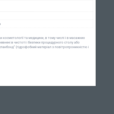
a
косметології та медицини, в тому числі і в масажних
впевнені в чистоті і безпеки процедурного столу або
спанбонд" (гідрофобний матеріал з повітропроникністю і