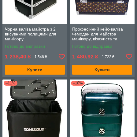
Чорна валіза майстра з 2
Професійний кейс-валіза
висувними полицями для
чемодан для майстра
манікюру
манікюру, візажиста та
косметолога
Готово до відправки
Готово до відправки
1 238,40
1 480,92
₴
₴
1 548 ₴
1 722 ₴
Купити
Купити
–11%
–10%