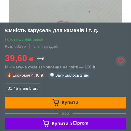
Ємність карусель для каменів і т. д.
Готово до відправки
Код: 08295
Опт і роздріб
39,60
₴
44 ₴
Мінімальна сума замовлення на сайті — 100 ₴
Економія
4.40 ₴
Залишилось
2 дні
31,45 ₴
від 5 шт.
Купити
або
Купити з