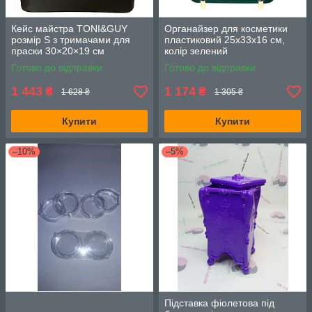
Кейс майстра TONI&GUY
Органайзер для косметики
розмір S з тримачами для
пластиковий 25х33х16 см,
праски 30×20×19 см
колір зелений
Готово до відправки
Готово до відправки
1 443
1 174
₴
₴
1 628 ₴
1 305 ₴
Купити
Купити
–10%
–5%
Підставка фіолетова під