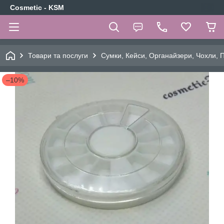
Cosmetic - KSM
Товари та послуги
Сумки, Кейси, Органайзери, Чохли, 
–10%