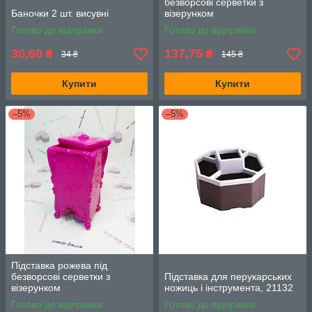
безворсові серветки з
Баночки 2 шт. висувні
візерунком
Готово до відправки
Готово до відправки
30,60
137,75
₴
₴
34 ₴
145 ₴
Купити
Купити
–5%
–5%
Підставка рожева під
безворсові серветки з
Підставка для перукарських
візерунком
ножиць і інструмента, 21132
Готово до відправки
Готово до відправки