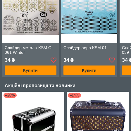
Слайдер металік KSM G-
Слайдер аеро KSM 01
Слай
061 Winter
039
34
34
34
₴
₴
Купити
Купити
Акційні пропозиції та новинки
–20%
–14%