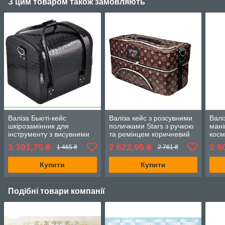
З цим товаром також замовляють
Валіза Бьюті-кейс
Валіза кейс з розсувними
Валі
шкірозамінник для
поличками Stars з ручкою
мані
інструменту з висувними
та ремінцем коричневий
косм
полицями кольори в
(мет
1 391,75
2 622,95
2 6
₴
₴
1 465 ₴
2 761 ₴
асортименті
Купити
Купити
Подібні товари компанії