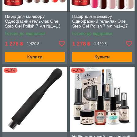
Набір для манікюру
Набір для манікюру
Однофазний гель-лак One
Однофазний гель-лак One
Step Gel Polish 7 мл №1–13
Step Gel Polish 7 мл №1–17
13 шт
13 шт без 3, 4, 5, 6
Готово до відправки
Готово до відправки
1 278
1 278
₴
₴
1 420 ₴
1 420 ₴
Купити
Купити
–10%
–10%
Набір стартовий для корекції,