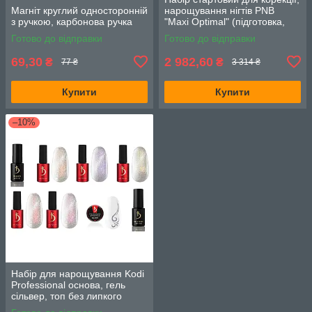
Магніт круглий односторонній
нарощування нігтів PNB
з ручкою, карбонова ручка
"Maxi Optimal" (підготовка,
гель, фініш, аксесуари)
Готово до відправки
Готово до відправки
69,30
2 982,60
₴
₴
77 ₴
3 314 ₴
Купити
Купити
–10%
Набір для нарощування Kodi
Professional основа, гель
сільвер, топ без липкого
шару, гель лаки GG Cat 5шт.