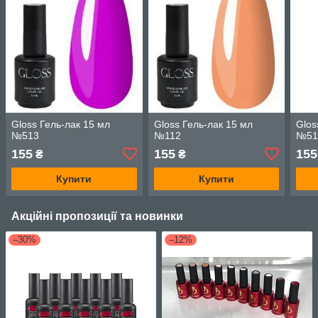
Gloss Гель-лак 15 мл
Gloss Гель-лак 15 мл
Glos
№513
№112
№51
155
155
155
₴
₴
Купити
Купити
Акційні пропозиції та новинки
–30%
–12%