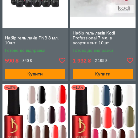
Набір гель лаків Kodi
Набір гель лаків PNB 8 мл.
Professional 7 мл. в
10шт
асортименті 10шт
Готово до відправки
Готово до відправки
590
1 932
₴
₴
840 ₴
2 195 ₴
Купити
Купити
–10%
–10%