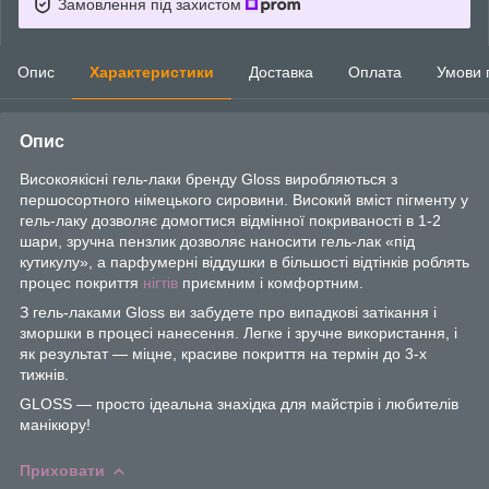
Замовлення під захистом
Опис
Характеристики
Доставка
Оплата
Умови 
Опис
Високоякісні гель-лаки бренду Gloss виробляються з
першосортного німецького сировини. Високий вміст пігменту у
гель-лаку дозволяє домогтися відмінної покриваності в 1-2
шари, зручна пензлик дозволяє наносити гель-лак «під
кутикулу», а парфумерні віддушки в більшості відтінків роблять
процес покриття
нігтів
приємним і комфортним.
З гель-лаками Gloss ви забудете про випадкові затікання і
зморшки в процесі нанесення. Легке і зручне використання, і
як результат — міцне, красиве покриття на термін до 3-х
тижнів.
GLOSS — просто ідеальна знахідка для майстрів і любителів
манікюру!
Приховати