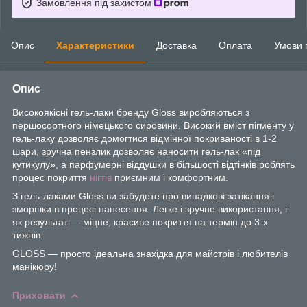
Замовлення під захистом
Опис
Характеристики
Доставка
Оплата
Умови 
Опис
Високоякісні гель-лаки бренду Gloss виробляються з
першосортного німецького сировини. Високий вміст пігменту у
гель-лаку дозволяє домогтися відмінної покриваності в 1-2
шари, зручна пензлик дозволяє наносити гель-лак «під
кутикулу», а парфумерні віддушки в більшості відтінків роблять
процес покриття
нігтів
приємним і комфортним.
З гель-лаками Gloss ви забудете про випадкові затікання і
зморшки в процесі нанесення. Легке і зручне використання, і
як результат — міцне, красиве покриття на термін до 3-х
тижнів.
GLOSS — просто ідеальна знахідка для майстрів і любителів
манікюру!
Приховати