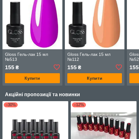
Gloss Гель-лак 15 мл
Gloss Гель-лак 15 мл
Glos
№513
№112
№52
155
155
155
₴
₴
Купити
Купити
Акційні пропозиції та новинки
–30%
–12%