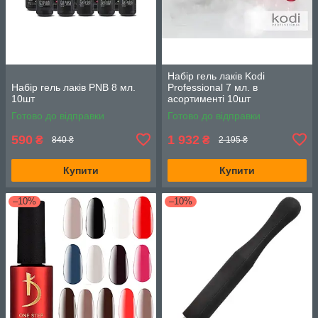
Набір гель лаків Kodi
Набір гель лаків PNB 8 мл.
Professional 7 мл. в
10шт
асортименті 10шт
Готово до відправки
Готово до відправки
590
1 932
₴
₴
840 ₴
2 195 ₴
Купити
Купити
–10%
–10%