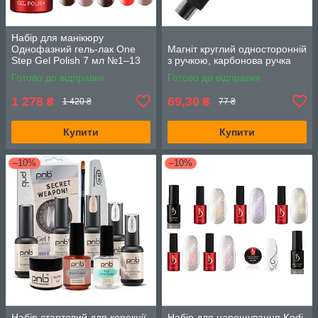
Набір для манікюру
Однофазний гель-лак One
Магніт круглий односторонній
Step Gel Polish 7 мл №1–13
з ручкою, карбонова ручка
13 шт
Готово до відправки
Готово до відправки
1 278
69,30
₴
₴
1 420 ₴
77 ₴
Купити
Купити
–10%
–10%
Набір стартовий для корекції,
Набір для нарощування Kodi