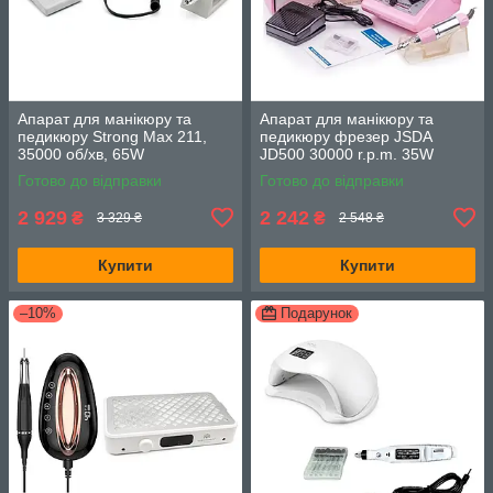
Апарат для манікюру та
Апарат для манікюру та
педикюру Strong Max 211,
педикюру фрезер JSDA
35000 об/хв, 65W
JD500 30000 r.p.m. 35W
Готово до відправки
Готово до відправки
2 929
2 242
₴
₴
3 329 ₴
2 548 ₴
Купити
Купити
–10%
Подарунок