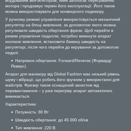
вбудованим вентилятором, який запобігає перегріванню
мотора і продовжує термін його експлуатації. Його також
можна використовувати для конвеєрного педикюру.
У ручному режимі управління використовується механічний
регулятор на блоці живлення, за допомогою якого можна
регулювати швидкість обертання фрези. Щоб перейти в
режим управління педаллю, потрібно вимкнути апарат
кнопкою живлення, встановити бажану швидкість на
регуляторі, після чого перейти до керування за допомогою
педалі.
Напрямок обертання: Forward/Reverse (Форвард/
Реверс).
Апарат для манікюру від Global Fashion має низький рівень
шуму і вібрації, що робить його зручним у використанні для
майстрів. Фрезер також оснащений захистом від
перевантаження – у разі перегріву апарат автоматично
вимикається.
Характеристики:
Потужність: 80 Вт
Швидкість обертання: до 45 000 об/хв
Тип живлення: 220 В