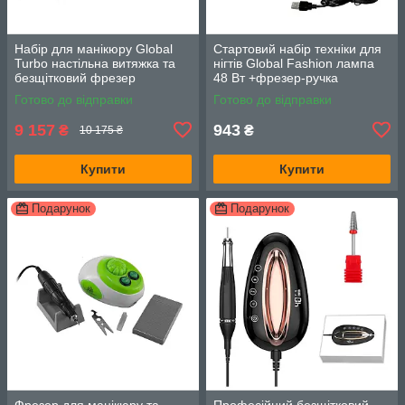
Набір для манікюру Global
Стартовий набір техніки для
Turbo настільна витяжка та
нігтів Global Fashion лампа
безщітковий фрезер
48 Вт +фрезер-ручка
Готово до відправки
Готово до відправки
9 157
943
₴
₴
10 175 ₴
Купити
Купити
Подарунок
Подарунок
Фрезер для манікюру та
Професійний безщітковий