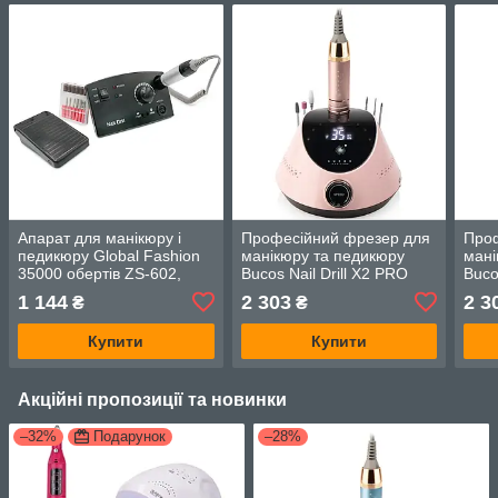
Апарат для манікюру і
Професійний фрезер для
Про
педикюру Global Fashion
манікюру та педикюру
мані
35000 обертів ZS-602,
Bucos Nail Drill X2 PRO
Bucos
колір чорний
Blush Pink, 65 Вт, 35000
Вт, 
1 144
2 303
2 3
₴
₴
обертів
Купити
Купити
Акційні пропозиції та новинки
–32%
Подарунок
–28%