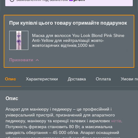
При купівлі цього товару отримайте подарунок
Маска для волосся You Look Blond Pink Shine
Anti-Yellow для нейтралізації жовто-
жовтогарячих відтінків,1000 мл
Приховати
Опис
Характеристики
Доставка
Оплата
Умови п
Опис
Апарат для манікюру і педикюру – це професійний і
універсальний пристрій, призначений для апаратного
педикюру, манікюру та корекції гелевих і акрилових
нігтів
.
Потужність фрезера становить 80 Вт, а максимальна
швидкість обертання – 45 000 об/хв. Апарат оснащений