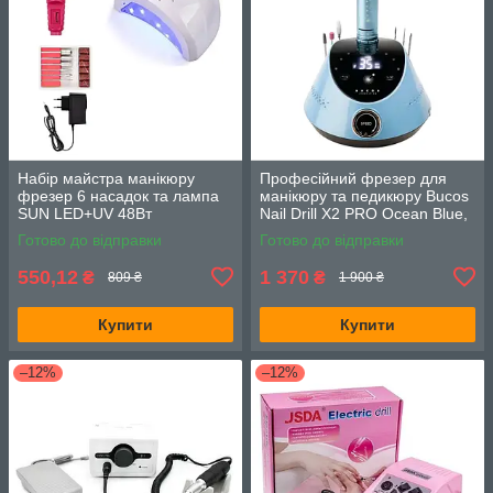
Набір майстра манікюру
Професійний фрезер для
фрезер 6 насадок та лампа
манікюру та педикюру Bucos
SUN LED+UV 48Вт
Nail Drill X2 PRO Ocean Blue,
65 Вт, 35000 обертів
Готово до відправки
Готово до відправки
550,12
1 370
₴
₴
809 ₴
1 900 ₴
Купити
Купити
–12%
–12%