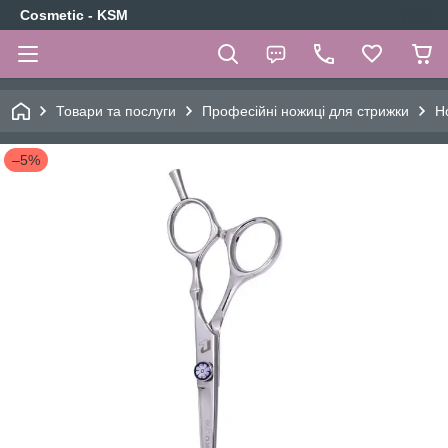
Cosmetic - KSM
Товари та послуги
Професійні ножиці для стрижки
Н
–5%