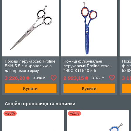
Ножиці перукарські Proline
Ножиці філірувальні
Ножи
ENH-5.5 з мікронасічкою
перукарські Proline сталь
філі
для прямого зрізу
440С KTL540 5.5
526
3 226,20
2 923,15
3 1
₴
₴
3 396 ₴
3 077 ₴
Купити
Купити
Акційні пропозиції та новинки
–26%
–21%