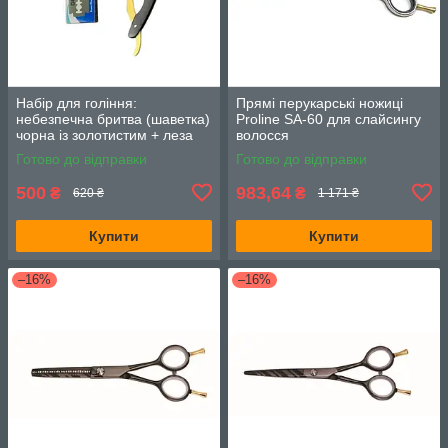
Набір для гоління:
Прямі перукарські ножиці
небезпечна бритва (шаветка)
Proline SA-60 для слайсингу
чорна із золотистим + леза
волосся
DORСO New Platinum ST300
Готово до відправки
Готово до відправки
500
983,64
₴
₴
620 ₴
1 171 ₴
Купити
Купити
–16%
–16%