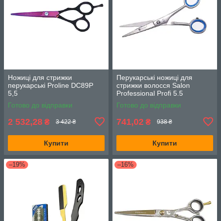
Ножиці для стрижки
Перукарські ножиці для
перукарські Proline DC89P
стрижки волосся Salon
5,5
Professional Profi 5.5
Готово до відправки
Готово до відправки
2 532,28
741,02
₴
₴
3 422 ₴
938 ₴
Купити
Купити
–19%
–16%