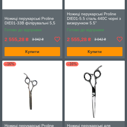
Ножиці перукарські Proline
Ножиці перукарські Proline
DIE01-5.5 сталь 440C чорні з
DIE01-33B філірувальні 5,5
визерунком 5.5"
Готово до відправки
Готово до відправки
2 555,28
2 555,28
₴
₴
3 042 ₴
3 042 ₴
Купити
Купити
–16%
–16%
Ножиці перукарські Proline
Ножиці перукарські для