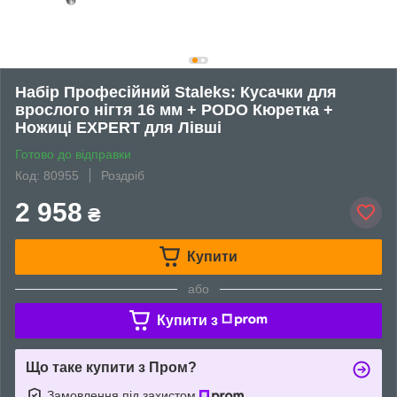
Набір Професійний Staleks: Кусачки для
врослого нігтя 16 мм + PODO Кюретка +
Ножиці EXPERT для Лівші
Готово до відправки
Код: 80955
Роздріб
2 958
₴
Купити
або
Купити з
Що таке купити з Пром?
Замовлення під захистом