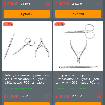
2 330
2 330
₴
₴
2 610 ₴
2 610 ₴
Купити
Купити
–11%
–11%
Набір для манікюру для лівші
Набір для манікюру Kodi
Kodi Professional 3в1 кусачки
Professional 3в1 кусачки для
NS02 пушер P06 та ножиці
кутикули NS02 пушер P01 та
S04
ножиці S01
Готово до відправки
Готово до відправки
2 430
2 480
₴
₴
2 722 ₴
2 778 ₴