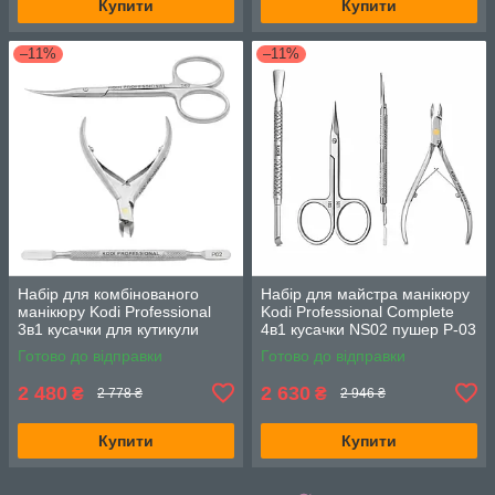
Купити
Купити
–11%
–11%
Набір для комбінованого
Набір для майстра манікюру
манікюру Kodi Professional
Kodi Professional Complete
3в1 кусачки для кутикули
4в1 кусачки NS02 пушер P-03
NS02 шабер P02 та ножиці
ножиці S01 та пушер-резець
Готово до відправки
Готово до відправки
S02
145 мм
2 480
2 630
₴
₴
2 778 ₴
2 946 ₴
Купити
Купити