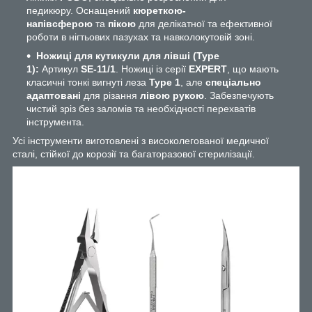
педикюру. Оснащений
кюреткою-
напівсферою
та
пікою
для делікатної та ефективної
роботи в нігтьових пазухах та навколокутовій зоні.
Ножиці для кутикули для лівші (Type
1):
Артикул
SE-11/1
. Ножиці із серії
EXPERT
, що мають
класичні тонкі вигнуті леза
Type 1
, але
спеціально
адаптовані
для різання
лівою рукою
. Забезпечують
чистий зріз без заломів та необхідності перехватів
інструмента.
Усі інструменти виготовлені з високолегованої медичної
сталі, стійкої до корозії та багаторазової стерилізації.