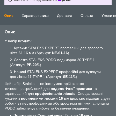
Опис
Характеристики
Доставка
Оплата
Умови п
Опис
У набір входить:
Кусачки STALEKS EXPERT професійні для врослого
нігтя 61 16 мм (Артикул:
NE-61-16
).
Лопатка STALEKS PODO педикюрна 20 TYPE 1
(Артикул:
PP-20/1
).
Ножиці STALEKS EXPERT професійні для кутикули
для лівши 11 TYPE 1 (Артикул:
SE-11/1
).
Цей набір Staleks — це інструментарій високої
точності, розроблений для
подологічної практики
та
адаптований для
професіоналів-лівшів
. Спеціалізовані
кусачки з
посиленими лезами 16 мм
ідеально підходять для
роботи з гіпертрофованими або врослими нігтями, а лопатка
PODO забезпечує глибоке та безпечне очищення.
Подологічна Спеціалізація:
Кусачки
16 мм
з