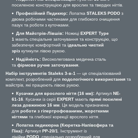
посиленою конструкцією для врослих та твердих нігтів.
Професійний Педикюр:
Лопатка
STALEKS PODO
з
двома робочими частинами для глибокого очищення
пазух та роботи з куточками.
Для Майстрів-Лівшів:
Ножиці
EXPERT Type
1
мають спеціальне заточування та конструкцію, що
забезпечує комфортний та
ідеально чистий
зріз
кутикули лівою рукою.
Надійність:
Високолегована медична сталь
та
фірмове ручне заточування
.
Набір інструментів Staleks 3-в-1
— це спеціалізований
комплект, розроблений для
подологічного використання
та
майстрів, які працюють лівою рукою.
Кусачки для врослого нігтя (16 мм):
Артикул
NE-
61-16
. Кусачки із серії
EXPERT
мають
прямі посилені
леза довжиною 16 мм
. Ця модель призначена
для
роботи з гіпертрофованими, жорсткими
нігтями
та глибокої корекції врослого нігтя.
Лопатка педикюрна (Кюретка-Напівсфера та
Піка):
Артикул
PP-20/1
. Інструмент із
лінійки
PODO
, спеціально розроблений для