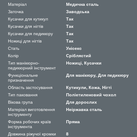
Матеріал
Медична сталь
Заточка
Заводська
Кусачки для кутикул
Так
Кусачки для нігтів
Так
Кусачки для педикюру
Так
Ножиці для нігтів
Так
Стать
Унісекс
Колір
Сріблястий
Тип манікюрно-
Ножиці, Кусачки
педикюрний інструмент
Функціональне
Для манікюру, Для педикюру
призначення
Область застосування
Кутикули, Кожа, Нігті
Тип паковання
Поліетиленовий чохол
Вікова група
Для дорослих
Матеріал виготовлення
Неіржавка сталь
інструменту
Форма робочих країв
Пряма
інструмента
Довжина ріжучої кромки
8