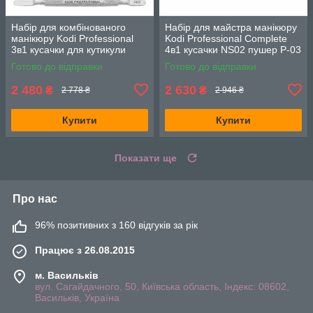
Набір для комбінованого
Набір для майстра манікюру
манікюру Kodi Professional
Kodi Professional Complete
3в1 кусачки для кутикули
4в1 кусачки NS02 пушер P-03
NS02 шабер P02 та ножиці
ножиці S01 та пушер-резець
Готово до відправки
Готово до відправки
S02
145 мм
2 480
2 630
₴
₴
2 778 ₴
2 946 ₴
Купити
Купити
Показати ще
Про нас
96% позитивних з 160 відгуків за рік
Працює з 26.08.2015
м. Васильків
вул. Сагайдачного, 50, Київська область, Індекс: 08602,
Васильків, Україна