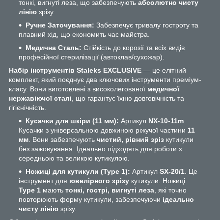
тонкі, вигнуті леза, що забезпечують
абсолютно чисту
лінію
зрізу.
Ручне Заточування:
Забезпечує тривалу гостроту та
плавний хід, що економить час майстра.
Медична Сталь:
Стійкість до корозії та всіх видів
професійної стерилізації (автоклав/сухожар).
Набір інструментів Staleks EXCLUSIVE
— це елітний
комплект, який поєднує два ключових інструменти преміум-
класу. Вони виготовлені з високолегованої
медичної
нержавіючої сталі
, що гарантує їхню довговічність та
гігієнічність.
Кусачки для шкіри (11 мм):
Артикул
NX-10-11m
.
Кусачки з універсальною довжиною ріжучої частини
11
мм
. Вони забезпечують
чистий, рівний зріз
кутикули
без зажовування. Ідеально підходять для роботи з
середньою та великою кутикулою.
Ножиці для кутикули (Type 1):
Артикул
SX-20/1
. Це
інструмент для
ювелірного зрізу
кутикули. Ножиці
Type 1
мають
тонкі, гострі, вигнуті леза
, які точно
повторюють форму кутикули, забезпечуючи
ідеально
чисту лінію
зрізу.