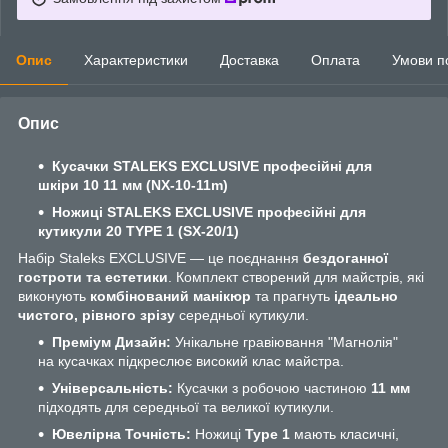
Опис
Характеристики
Доставка
Оплата
Умови п
Опис
Кусачки STALEKS EXCLUSIVE професійні для
шкіри 10 11 мм (NX-10-11m)
Ножиці STALEKS EXCLUSIVE професійні для
кутикули 20 TYPE 1 (SX-20/1)
Набір Staleks EXCLUSIVE — це поєднання
бездоганної
гостроти та естетики
. Комплект створений для майстрів, які
виконують
комбінований манікюр
та прагнуть
ідеально
чистого, рівного зрізу
середньої кутикули.
Преміум Дизайн:
Унікальне гравіювання "Магнолія"
на кусачках підкреслює високий клас майстра.
Універсальність:
Кусачки з робочою частиною
11 мм
підходять для середньої та великої кутикули.
Ювелірна Точність:
Ножиці
Type 1
мають класичні,