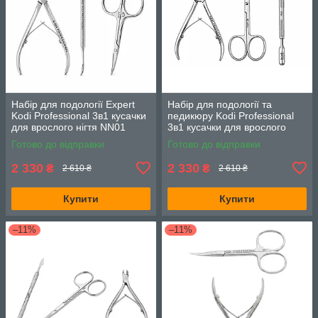
Набір для подології Expert
Набір для подології та
Kodi Professional 3в1 кусачки
педикюру Kodi Professional
для врослого нігтя NN01
3в1 кусачки для врослого
ножиці SN01 та рашпіль R01
нігтя NN01 ножиці SN01 та
Готово до відправки
Готово до відправки
шабер P02
2 330
2 330
₴
₴
2 610 ₴
2 610 ₴
Купити
Купити
–11%
–11%