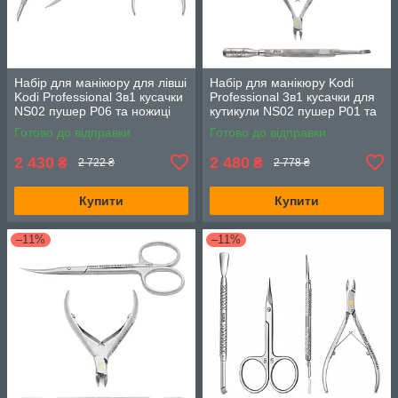
Набір для манікюру для лівші
Набір для манікюру Kodi
Kodi Professional 3в1 кусачки
Professional 3в1 кусачки для
NS02 пушер P06 та ножиці
кутикули NS02 пушер P01 та
S04
ножиці S01
Готово до відправки
Готово до відправки
2 430
2 480
₴
₴
2 722 ₴
2 778 ₴
Купити
Купити
–11%
–11%