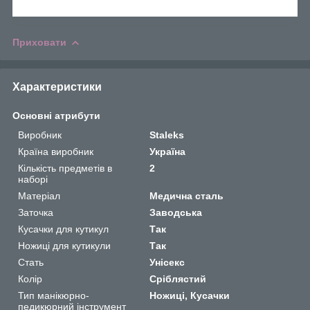
Приховати
Характеристики
Основні атрибути
Виробник
Staleks
Країна виробник
Україна
Кількість предметів в
2
наборі
Матеріал
Медична сталь
Заточка
Заводська
Кусачки для кутикул
Так
Ножиці для кутикули
Так
Стать
Унісекс
Колір
Сріблястий
Тип манікюрно-
Ножиці, Кусачки
педикюрний інструмент