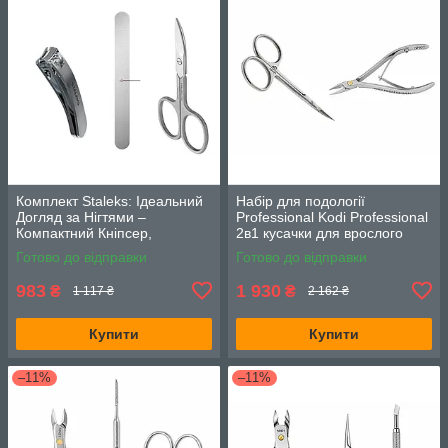
Комплект Staleks: Ідеальний
Набір для подології
Догляд за Нігтями –
Professional Kodi Professional
Компактний Кніпсер,
2в1 кусачки для врослого
Професійна Лазерна Пилка
нігтя NN01 та ножиці SN01
Готово до відправки
Готово до відправки
та Ножиці для Нігтів SMART
983
1 930
₴
₴
1 117 ₴
2 162 ₴
Купити
Купити
–11%
–11%