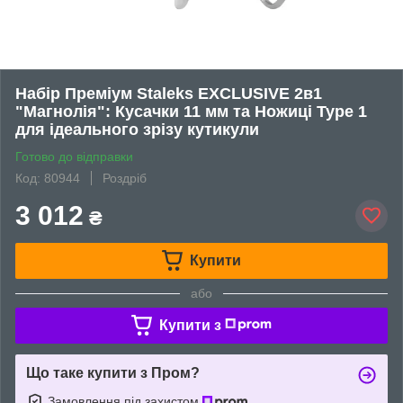
Набір Преміум Staleks EXCLUSIVE 2в1
"Магнолія": Кусачки 11 мм та Ножиці Type 1
для ідеального зрізу кутикули
Готово до відправки
Код: 80944
Роздріб
3 012
₴
Купити
або
Купити з
Що таке купити з Пром?
Замовлення під захистом