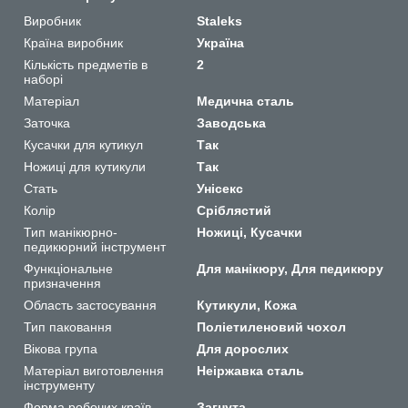
Виробник
Staleks
Країна виробник
Україна
Кількість предметів в
2
наборі
Матеріал
Медична сталь
Заточка
Заводська
Кусачки для кутикул
Так
Ножиці для кутикули
Так
Стать
Унісекс
Колір
Сріблястий
Тип манікюрно-
Ножиці, Кусачки
педикюрний інструмент
Функціональне
Для манікюру, Для педикюру
призначення
Область застосування
Кутикули, Кожа
Тип паковання
Поліетиленовий чохол
Вікова група
Для дорослих
Матеріал виготовлення
Неіржавка сталь
інструменту
Форма робочих країв
Загнута