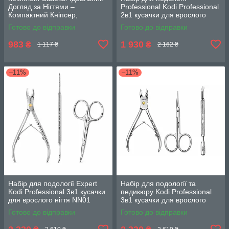
Догляд за Нігтями –
Professional Kodi Professional
Компактний Кніпсер,
2в1 кусачки для врослого
Професійна Лазерна Пилка
нігтя NN01 та ножиці SN01
Готово до відправки
Готово до відправки
та Ножиці для Нігтів SMART
983
1 930
₴
₴
1 117 ₴
2 162 ₴
–11%
–11%
Набір для подології Expert
Набір для подології та
Kodi Professional 3в1 кусачки
педикюру Kodi Professional
для врослого нігтя NN01
3в1 кусачки для врослого
ножиці SN01 та рашпіль R01
нігтя NN01 ножиці SN01 та
Готово до відправки
Готово до відправки
шабер P02