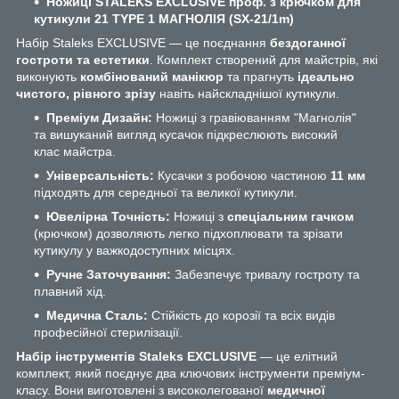
Ножиці STALEKS EXCLUSIVE проф. з крючком для
кутикули 21 TYPE 1 МАГНОЛІЯ (SX-21/1m)
Набір Staleks EXCLUSIVE — це поєднання
бездоганної
гостроти та естетики
. Комплект створений для майстрів, які
виконують
комбінований манікюр
та прагнуть
ідеально
чистого, рівного зрізу
навіть найскладнішої кутикули.
Преміум Дизайн:
Ножиці з гравіюванням "Магнолія"
та вишуканий вигляд кусачок підкреслюють високий
клас майстра.
Універсальність:
Кусачки з робочою частиною
11 мм
підходять для середньої та великої кутикули.
Ювелірна Точність:
Ножиці з
спеціальним гачком
(крючком) дозволяють легко підхоплювати та зрізати
кутикулу у важкодоступних місцях.
Ручне Заточування:
Забезпечує тривалу гостроту та
плавний хід.
Медична Сталь:
Стійкість до корозії та всіх видів
професійної стерилізації.
Набір інструментів Staleks EXCLUSIVE
— це елітний
комплект, який поєднує два ключових інструменти преміум-
класу. Вони виготовлені з високолегованої
медичної