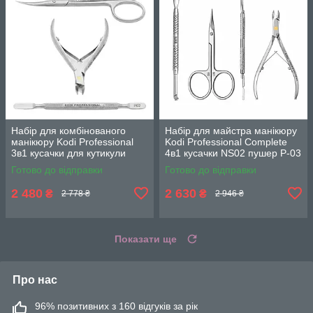
Набір для комбінованого
Набір для майстра манікюру
манікюру Kodi Professional
Kodi Professional Complete
3в1 кусачки для кутикули
4в1 кусачки NS02 пушер P-03
NS02 шабер P02 та ножиці
ножиці S01 та пушер-резець
Готово до відправки
Готово до відправки
S02
145 мм
2 480
2 630
₴
₴
2 778 ₴
2 946 ₴
Показати ще
Про нас
96% позитивних з 160 відгуків за рік