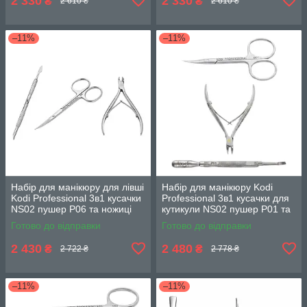
2 330
2 330
₴
₴
2 610 ₴
2 610 ₴
–11%
–11%
Набір для манікюру для лівші
Набір для манікюру Kodi
Kodi Professional 3в1 кусачки
Professional 3в1 кусачки для
NS02 пушер P06 та ножиці
кутикули NS02 пушер P01 та
S04
ножиці S01
Готово до відправки
Готово до відправки
2 430
2 480
₴
₴
2 722 ₴
2 778 ₴
–11%
–11%