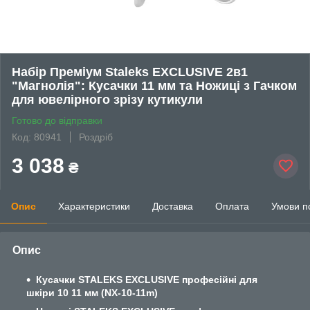
Набір Преміум Staleks EXCLUSIVE 2в1
"Магнолія": Кусачки 11 мм та Ножиці з Гачком
для ювелірного зрізу кутикули
Готово до відправки
Код: 80941
Роздріб
3 038
₴
Опис
Характеристики
Доставка
Оплата
Умови п
Опис
Кусачки STALEKS EXCLUSIVE професійні для
шкіри 10 11 мм (NX-10-11m)