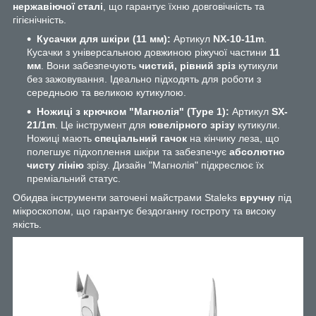
нержавіючої сталі
, що гарантує їхню довговічність та
гігієнічність.
Кусачки для шкіри (11 мм):
Артикул
NX-10-11m
.
Кусачки з універсальною довжиною ріжучої частини
11
мм
. Вони забезпечують
чистий, рівний зріз
кутикули
без зажовування. Ідеально підходять для роботи з
середньою та великою кутикулою.
Ножиці з крючком "Магнолія" (Type 1):
Артикул
SX-
21/1m
. Це інструмент для
ювелірного зрізу
кутикули.
Ножиці мають
спеціальний гачок
на кінчику леза, що
полегшує підхоплення шкіри та забезпечує
абсолютно
чисту лінію
зрізу. Дизайн "Магнолія" підкреслює їх
преміальний статус.
Обидва інструменти заточені майстрами Staleks
вручну
під
мікроскопом, що гарантує бездоганну гостроту та високу
якість.