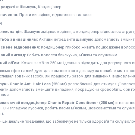
продуктів:
Шампунь, Кондиціонер
начення:
Проти випадіння, відновлення волосся.
и
лексна дія:
Шампунь зміцнює коріння, а кондиціонер відновлює структ
тьба з випадінням:
Активні інгредієнти шампуню допомагають зміцнит
нсивне відновлення:
Кондиціонер глибоко живить пошкоджене волосс
овий вигляд:
Робить волосся блискучим, м'яким та слухняним.
ний об'єм:
Кожен засіб по 250 мл ідеально підходить для регулярного 
яємо ефективний дует для комплексного догляду за ослабленим та п
 спеціалізованих засоби, які працюють разом для зміцнення, відновленн
унь Ohanic Anti Hair Loss (250 мл)
розроблений для стимуляції волосян
енти допомагають зменшити випадіння, покращуючи кровообіг шкіри г
нами.
овлюючий кондиціонер Ohanic Repair Conditioner (250 мл)
інтенсивно
і. Він згладжує лусочки, робить пасма м'якими, шовковистими та слухн
і.
— це ідеальне поєднання, що забезпечує не тільки здоров'я та силу волос