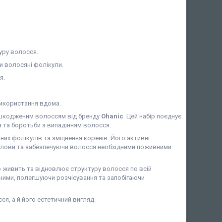
уру волосся.
и волосяні фолікули.
я.
використання вдома.
ошкодженим волоссям від бренду
Ohanic
. Цей набір поєднує
я та боротьби з випадінням волосся.
их фолікулів та зміцнення коренів. Його активні
олови та забезпечуючи волосся необхідними поживними
 живить та відновлює структуру волосся по всій
яними, полегшуючи розчісування та запобігаючи
ся, а й його естетичний вигляд.