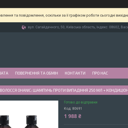
лення та повідомлення, оскільки за її графіком роботи сьогодні вихід
вул. Сагайдачного, 50, Київська область, Індекс: 08602, Вас
ЛАТА
ПОВЕРНЕННЯ ТА ОБМІН
КОНТАКТИ
ПРО НАС
 ВОЛОССЯ OHANIC: ШАМПУНЬ ПРОТИ ВИПАДІННЯ 250 МЛ + КОНДИЦІ
Готово до відправки
Код:
80691
1 988 ₴