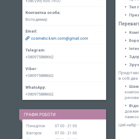
+380 (99) 655-79-07
Тип 
Приз
Володимир
Переваг
Комп
cosmetic.ksm.com@gmail.com
Боро
Інте
Здор
+380975888662
Зруч
Представл
+380975888662
в собі два
Шамп
компон
+380975888662
речови
Відн
довжин
ГРАФІК РОБОТИ
ламкост
Цей набір 
Понеділок
07:00
21:00
Вівторок
07:00
21:00