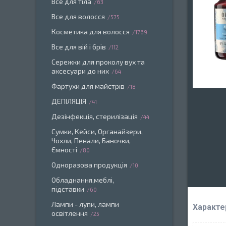
Все для тіла
63
Все для волосся
575
Косметика для волосся
1769
Все для вій і брів
112
Сережки для проколу вух та
аксесуари до них
64
Фартухи для майстрів
18
ДЕПІЛЯЦІЯ
41
Дезінфекція, стерилізація
44
Сумки, Кейси, Органайзери,
Чохли, Пенали, Баночки,
Ємності
80
Одноразова продукція
10
Обладнання,меблі,
підставки
60
Лампи - лупи, лампи
Характе
освітлення
25