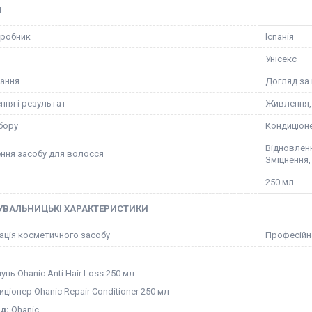
І
иробник
Іспанія
Унісекс
ання
Догляд за
ння і результат
Живлення,
бору
Кондиціон
Відновленн
ння засобу для волосся
Зміцнення
250 мл
УВАЛЬНИЦЬКІ ХАРАКТЕРИСТИКИ
ація косметичного засобу
Професійн
нь Ohanic Anti Hair Loss 250 мл
ціонер Ohanic Repair Conditioner 250 мл
д:
Ohanic