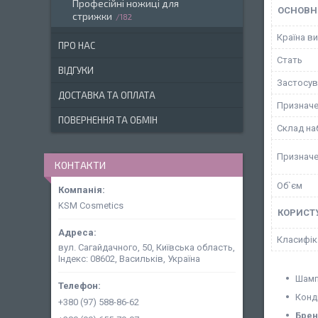
Професійні ножиці для
ОСНОВН
стрижки
182
Країна в
ПРО НАС
Стать
ВІДГУКИ
Застосув
ДОСТАВКА ТА ОПЛАТА
Призначе
ПОВЕРНЕННЯ ТА ОБМІН
Склад на
Призначе
КОНТАКТИ
Об`єм
KSM Cosmetics
КОРИСТ
Класифік
вул. Сагайдачного, 50, Київська область,
Індекс: 08602, Васильків, Україна
Шампу
Конди
+380 (97) 588-86-62
Брен