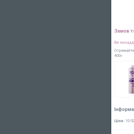
Замов т
Ви заощад
Отримайте
400»
Інформа
Ціна:
10 02