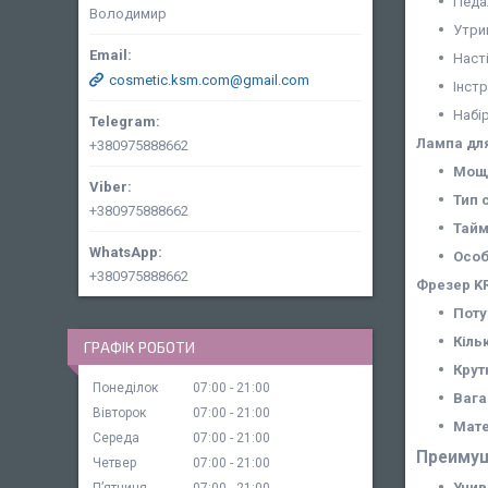
Педа
Володимир
Утри
Наст
cosmetic.ksm.com@gmail.com
Інстр
Набі
Лампа дл
+380975888662
Мощ
Тип 
+380975888662
Тайм
Особ
+380975888662
Фрезер K
Поту
Кільк
ГРАФІК РОБОТИ
Крут
Понеділок
07:00
21:00
Вага
Вівторок
07:00
21:00
Мате
Середа
07:00
21:00
Преимущ
Четвер
07:00
21:00
Унив