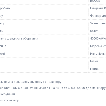
к
BUCOS
иробник
Південна 
ру
Фрезер дл
ату
Універсал
ть
65 Вт
ьна швидкість обертання
40000 об/х
ення
Мережа 22
сті
Наявність 
Білий
Новий
ED лампа Sun7 для маникюру та педикюру
ер KRYPTON XPS-400 WHITE/PURPLE на 65 Вт та 40000 об/хв для манікюру
 керування
а-мікромотор