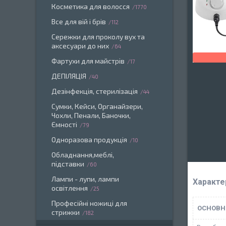
Косметика для волосся
1770
Все для вій і брів
112
Сережки для проколу вух та
аксесуари до них
64
Фартухи для майстрів
17
ДЕПІЛЯЦІЯ
40
Дезінфекція, стерилізація
44
Сумки, Кейси, Органайзери,
Чохли, Пенали, Баночки,
Ємності
79
Одноразова продукція
10
Обладнання,меблі,
підставки
60
Лампи - лупи, лампи
Характе
освітлення
25
Професійні ножиці для
ОСНОВН
стрижки
182