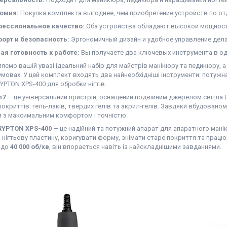
омия:
Покупка комплекта выгоднее, чем приобретение устройств по от
ессиональное качество:
Оба устройства обладают высокой мощност
орт и безопасность:
Эргономичный дизайн и удобное управление дела
ая готовность к работе:
Вы получаете два ключевых инструмента в од
ємо вашій увазі ідеальний набір для майстрів манікюру та педикюру, а 
мовах. У цей комплект входять два найнеобхідніші інструменти: потужн
PTON XPS-400 для обробки нігтів.
n7
— це універсальний пристрій, оснащений подвійним джерелом світла U
покриттів: гель-лаків, твердих гелів та акрил-гелів. Завдяки вбудован
 з максимальним комфортом і точністю.
RYPTON XPS-400
— це надійний та потужний апарат для апаратного мані
 нігтьову пластину, коригувати форму, знімати старе покриття та прац
 до
40 000 об/хв
, він впорається навіть із найскладнішими завданнями.