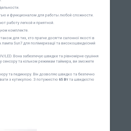
дельности.
ью и функционалом для работы любой сложности.
ют работу легкой и приятной.
ном комплекте.
також для тих, хто прагне досягти салонної якості в
а лампа Sun7 для полімеризації та високошвидкісний
V/LED. Вона забезпечує швидке та рівномірне сушіння
ому сенсору та кільком режимам таймера, ви зможете
кюру та педикюру. Він дозволяє швидко та безпечно
ювати з кутикулою. З потужністю
65 Вт
та швидкістю