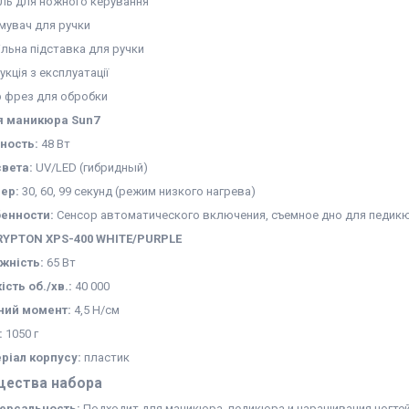
ль для ножного керування
мувач для ручки
ільна підставка для ручки
укція з експлуатації
р фрез для обробки
я маникюра Sun7
ность:
48 Вт
света:
UV/LED (гибридный)
ер:
30, 60, 99 секунд (режим низкого нагрева)
енности:
Сенсор автоматического включения, съемное дно для педик
RYPTON XPS-400 WHITE/PURPLE
жність:
65 Вт
ість об./хв.:
40 000
ний момент:
4,5 Н/см
:
1050 г
ріал корпусу:
пластик
ества набора
ерсальность:
Подходит для маникюра, педикюра и наращивания ногтей