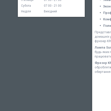
Пʼятниця
07:00
21:00
Субота
07:00
21:00
Экон
Неділя
Вихідний
Проф
Комф
Полн
Представля
домашніх у
фрезер KRY
Лампа Su
будь-яких 
працювати
Фрезер K
обробляти
обертання