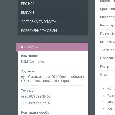
Виробни
ПРО НАС
Країна в
ВІДГУКИ
Вид това
ДОСТАВКА ТА ОПЛАТА
Вид апар
ПОВЕРНЕННЯ ТА ОБМІН
Потужніс
Максимал
КОНТАКТИ
Тип живл
Особливо
KSM Cosmetics
Колір
Стан
вул. Сагайдачного, 50, Київська область,
Індекс: 08602, Васильків, Україна
УФ/L
Фрез
+380 (97) 588-86-62
Блок
+380 (99) 655-79-07
Ручк