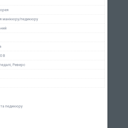
Корея
я манікюру/педикюру
ьний
в
0 В
педалі, Реверс
 та педикюру