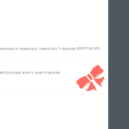
аникюра и педикюра: лампа Sun7 + фрезер KRYPTON XPS-
 нейтралізації жовто-жовтогарячих