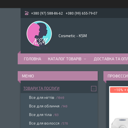
+380 (97) 588-86-62
+380 (99) 655-79-07
Cosmetic - KSM
ГОЛОВНА
КАТАЛОГ ТОВАРІВ
ДОСТАВКА ТА ОП
ПРОФЕССИ
ТОВАРИ ТА ПОСЛУГИ
–10%
Все для нігтів
1649
Все для обличчя
149
Все для тіла
63
Все для волосся
576