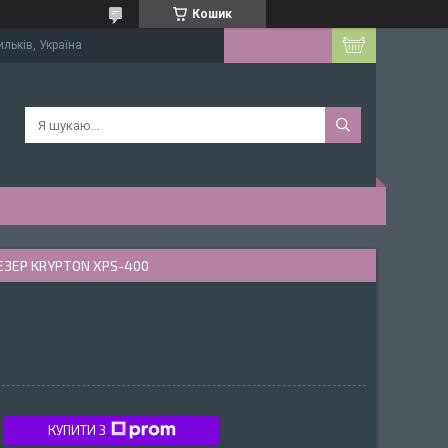
Кошик
ильків, Україна
ЗЕР KRYPTON XPS-400
КУПИТИ З