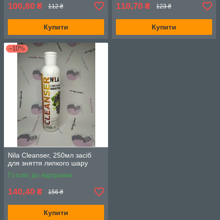
100,80
110,70
₴
₴
112 ₴
123 ₴
Купити
Купити
–10%
Nila Cleanser, 250мл засіб
для зняття липкого шару
Готово до відправки
140,40
₴
156 ₴
Купити