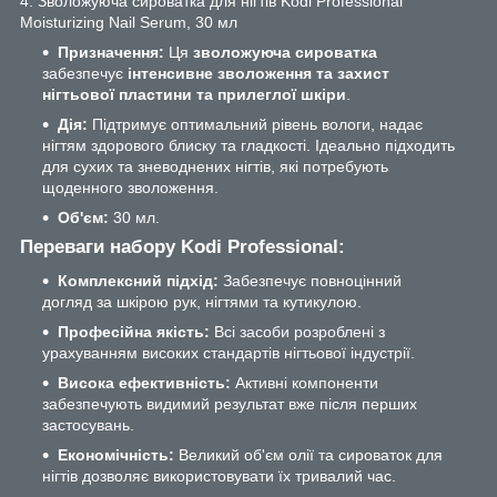
4. Зволожуюча сироватка для нігтів Kodi Professional
Moisturizing Nail Serum, 30 мл
Призначення:
Ця
зволожуюча сироватка
забезпечує
інтенсивне зволоження та захист
нігтьової пластини та прилеглої шкіри
.
Дія:
Підтримує оптимальний рівень вологи, надає
нігтям здорового блиску та гладкості. Ідеально підходить
для сухих та зневоднених нігтів, які потребують
щоденного зволоження.
Об'єм:
30 мл.
Переваги набору Kodi Professional:
Комплексний підхід:
Забезпечує повноцінний
догляд за шкірою рук, нігтями та кутикулою.
Професійна якість:
Всі засоби розроблені з
урахуванням високих стандартів нігтьової індустрії.
Висока ефективність:
Активні компоненти
забезпечують видимий результат вже після перших
застосувань.
Економічність:
Великий об'єм олії та сироваток для
нігтів дозволяє використовувати їх тривалий час.