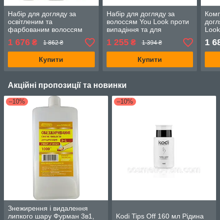
Набір для догляду за
Набір для догляду за
Комп
освітленим та
волоссям You Look проти
догл
фарбованим волоссям
випадіння та для
Look
MOOD Ultra Care шампунь
зміцнення 3в1 шампунь
кера
1 676
1 255
1 6
₴
₴
1 862 ₴
1 394 ₴
400 мл, маска 400 мл, мус
250 мл, лосьйон 10
маск
200 мл
ампул, спрей 10в1 200 мл
Купити
Купити
Акційні пропозиції та новинки
–10%
–10%
Знежирення і видалення
липкого шару Фурман 3в1,
Kodi Tips Off 160 мл Рідина