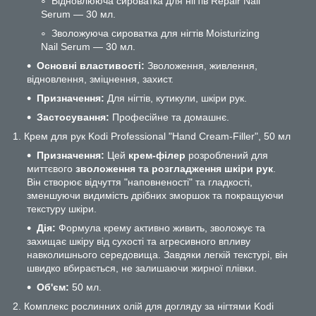
Відновлююча сироватка для нігтів Repair Nail
Serum — 30 мл.
Зволожуюча сироватка для нігтів Moisturizing
Nail Serum — 30 мл.
Основні властивості:
Зволоження, живлення,
відновлення, зміцнення, захист.
Призначення:
Для нігтів, кутикули, шкіри рук.
Застосування:
Професійне та домашнє.
1. Крем для рук Kodi Professional "Hand Cream-Filler", 50 мл
Призначення:
Цей
крем-філер
розроблений для
миттєвого
зволоження та розгладження шкіри рук
.
Він створює відчуття "наповненості" та гладкості,
зменшуючи видимість дрібних зморшок та покращуючи
текстуру шкіри.
Дія:
Формула крему активно живить, зволожує та
захищає шкіру від сухості та агресивного впливу
навколишнього середовища. Завдяки легкій текстурі, він
швидко вбирається, не залишаючи жирної плівки.
Об'єм:
50 мл.
2. Комплекс рослинних олій для догляду за нігтями Kodi