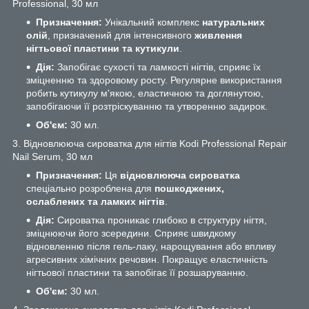
Professional, 30 мл
Призначення:
Унікальний комплекс
натуральних
олій
, призначений для інтенсивного
живлення
нігтьової пластини та кутикули
.
Дія:
Запобігає сухості та ламкості нігтів, сприяє їх
зміцненню та здоровому росту. Регулярне використання
робить кутикулу м'якою, еластичною та доглянутою,
запобігаючи її розтріскуванню та утворенню задирок.
Об'єм:
30 мл.
3. Відновлююча сироватка для нігтів Kodi Professional Repair
Nail Serum, 30 мл
Призначення:
Ця
відновлююча сироватка
спеціально розроблена для
пошкоджених,
ослаблених та ламких нігтів
.
Дія:
Сироватка проникає глибоко в структуру нігтя,
зміцнюючи його зсередини. Сприяє швидкому
відновленню після гель-лаку, нарощування або впливу
агресивних хімічних речовин. Покращує еластичність
нігтьової пластини та запобігає її розшаруванню.
Об'єм:
30 мл.