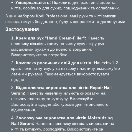
Універсальність:
Підходить для всіх типів шкіри та
нігтів, особливо для сухих, пошкоджених та ослаблених.
З цим набором Kodi Professional ваші руки та нігті завжди
виглядатимуть бездоганно, будуть здоровими та доглянутими.
Застосування
Крем для рук "Hand Cream-Filler":
Нанесіть
невелику кількість крему на чисту суху шкіру рук
масажними рухами до повного вбирання.
Використовуйте за потребою.
Комплекс рослинних олій для нігтів:
Нанесіть 1-2
краплі олії на кутикулу та нігтьову пластину, вмасажуйте
легкими рухами. Рекомендується використовувати
щодня.
Відновлююча сироватка для нігтів Repair Nail
Serum:
Нанесіть невелику кількість сироватки на
нігтьову пластину та кутикулу. Вмасажуйте.
Застосовуйте щодня або курсом для інтенсивного
відновлення.
Зволожуюча сироватка для нігтів Moisturizing
Nail Serum:
Нанесіть невелику кількість сироватки на
нігті та кутикулу, розподіліть. Використовуйте за