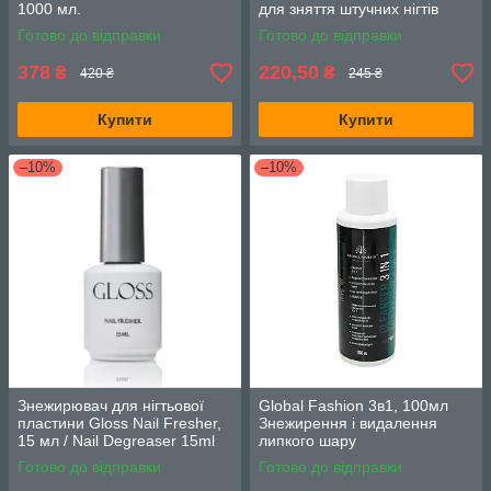
1000 мл.
для зняття штучних нігтів
Готово до відправки
Готово до відправки
378
220,50
₴
₴
420 ₴
245 ₴
Купити
Купити
–10%
–10%
Знежирювач для нігтьової
Global Fashion 3в1, 100мл
пластини Gloss Nail Fresher,
Знежирення і видалення
15 мл / Nail Degreaser 15ml
липкого шару
Готово до відправки
Готово до відправки