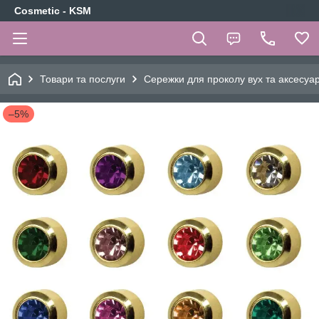
Cosmetic - KSM
Товари та послуги
Сережки для проколу вух та аксесуа
–5%