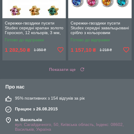
Сережки-гвоздики пусети
Сережки-гвоздики пусети
Studex середні крапан золото
Studex середні завальцьовані
Гороскоп, 12 кольорів, 3 мм,
срібло з кольоровим
R113Y 12пар.
камінням, 3 мм, R213W 12
Готово до відправки
Готово до відправки
пар
1 282,50
1 157,10
₴
₴
1 350 ₴
1 218 ₴
Показати ще
Про нас
95% позитивних з 154 відгуків за рік
Працює з 26.08.2015
м. Васильків
вул. Сагайдачного, 50, Київська область, Індекс: 08602,
Васильків, Україна