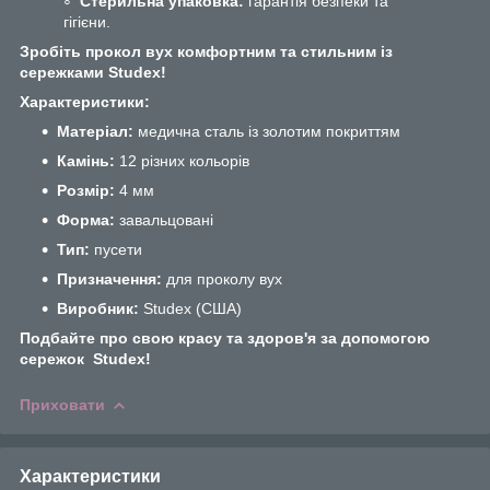
Стерильна упаковка:
гарантія безпеки та
гігієни.
Зробіть прокол вух комфортним та стильним із
сережками Studex!
Характеристики:
Матеріал:
медична сталь із золотим покриттям
Камінь:
12 різних кольорів
Розмір:
4 мм
Форма:
завальцовані
Тип:
пусети
Призначення:
для проколу вух
Виробник:
Studex (США)
Подбайте про свою красу та здоров'я за допомогою
сережок
Studex!
Приховати
Характеристики