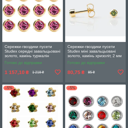
Сережки-гвоздики пусети
Сережки-гвоздики пусети
Studex середні завальцьовані
Studex міні завальцьовані
золото, камінь турмалін
золото, камінь хризоліт, 2 мм
троянда 12 пар, 3 мм.,
M208Y
Готово до відправки
Готово до відправки
R210Y
1 157,10
80,75
₴
₴
1 218 ₴
85 ₴
–5%
–5%