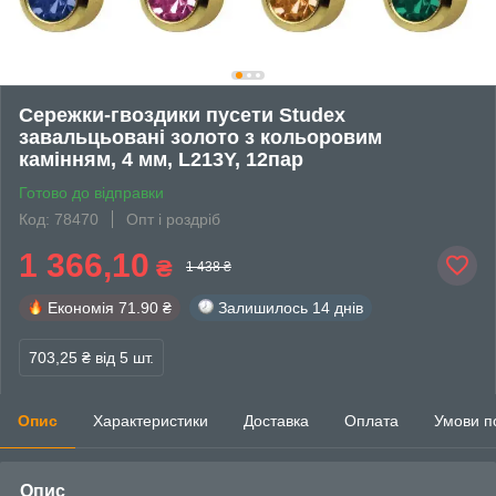
Сережки-гвоздики пусети Studex
завальцьовані золото з кольоровим
камінням, 4 мм, L213Y, 12пар
Готово до відправки
Код: 78470
Опт і роздріб
1 366,10
₴
1 438 ₴
Економія
71.90 ₴
Залишилось
14 днів
703,25 ₴
від 5 шт.
Опис
Характеристики
Доставка
Оплата
Умови п
Опис