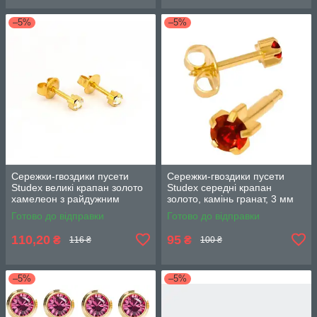
–5%
–5%
Сережки-гвоздики пусети
Сережки-гвоздики пусети
Studex великі крапан золото
Studex середні крапан
хамелеон з райдужним
золото, камінь гранат, 3 мм
кристалом, 4 мм, камінь
R101Y
Готово до відправки
Готово до відправки
L114Y
110,20
95
₴
₴
116 ₴
100 ₴
–5%
–5%