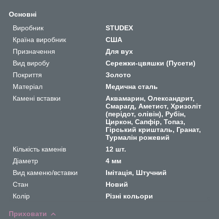
Основні
Виробник
STUDEX
Країна виробник
США
Призначення
Для вух
Вид виробу
Сережки-цвяшки (Пусети)
Покриття
Золото
Матеріал
Медична сталь
Камені вставки
Аквамарин, Олександрит,
Смарагд, Аметист, Хризоліт
(перідот, олівін), Рубін,
Циркон, Сапфір, Топаз,
Гірський кришталь, Гранат,
Турмалін рожевий
Кількість каменів
12 шт.
Діаметр
4 мм
Вид каменю/вставки
Імітація, Штучний
Стан
Новий
Колір
Різні кольори
Приховати