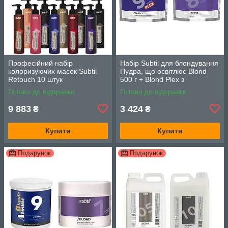
Професійний набір
Набір Subtil для блондування
колоризуючих масок Subtil
Пудра, що освітлює Blond
Retouch 10 штук
500 г + Blond Plex з
фіолетовим пігментом 500 г
Готово до відправки
Готово до відправки
9 883
3 424
₴
₴
Купити
Купити
Подарунок
Подарунок