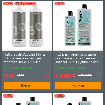
–21%
Подарунок
–14%
Набір Subtil Oxydant 6% та
Набір для хімічної завивки
9% крем-окислювачі для
освітленого та знищеного
фарбування 2×1000 мл
волосся Subtil рідина номер
3 500 мл та закріплювач
Готово до відправки
Готово до відправки
нейтралізатор 1000 мл
762
1 151,80
₴
₴
962 ₴
1 334,80 ₴
Купити
Купити
–10%
–10%