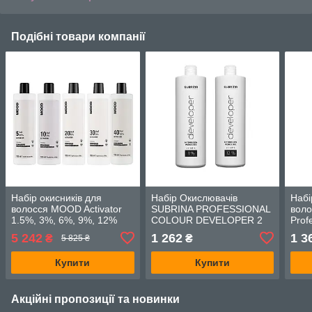
Подібні товари компанії
Набір окисників для
Набір Окислювачів
Набі
волосся MOOD Activator
SUBRINA PROFESSIONAL
воло
1.5%, 3%, 6%, 9%, 12%
COLOUR DEVELOPER 2
Prof
комплект 5 шт по 1000 мл
шт. 12% та 9% 1000 мл
тоні
5 242
1 262
1 3
₴
₴
5 825 ₴
Vol.
Купити
Купити
Акційні пропозиції та новинки