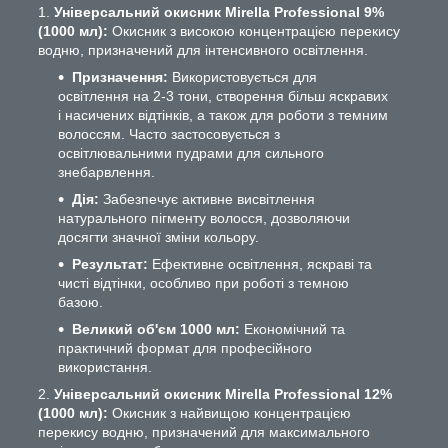
Універсальний окисник Mirella Professional 9%
(1000 мл):
Окисник з високою концентрацією перекису
водню, призначений для інтенсивного освітлення.
Призначення:
Використовується для
освітлення на 2-3 тони, створення більш яскравих
і насичених відтінків, а також для роботи з темним
волоссям. Часто застосовується з
освітлювальними пудрами для сильного
знебарвлення.
Дія:
Забезпечує активне висвітлення
натурального пігменту волосся, дозволяючи
досягти значної зміни кольору.
Результат:
Ефективне освітлення, яскраві та
чисті відтінки, особливо при роботі з темною
базою.
Великий об'єм 1000 мл:
Економічний та
практичний формат для професійного
використання.
Універсальний окисник Mirella Professional 12%
(1000 мл):
Окисник з найвищою концентрацією
перекису водню, призначений для максимального