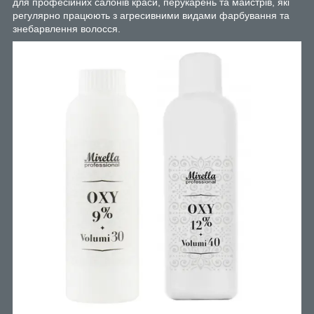
для професійних салонів краси, перукарень та майстрів, які
регулярно працюють з агресивними видами фарбування та
знебарвлення волосся.