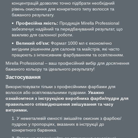
концентрацій дозволяє точно підібрати необхідний
рівень окислення для конкретного типу волосся та
бажаного результату.
Професійна якість:
Продукція Mirella Professional
забезпечує надійний та передбачуваний результат, що
важливо для салонної роботи.
Великий об'єм:
Формат 1000 мл є економічно
вигідним рішенням для салонів та майстрів, які часто
працюють з інтенсивним фарбуванням та освітленням.
Mirella Professional – ваш професійний вибір для досягнення
бажаного кольору та ідеального результату!
Застосування
Використовувати тільки з професійними фарбами для
волосся або освітлювальними пудрами.
Уважно
ознайомтеся з інструкцією виробника фарби/пудри для
правильного співвідношення змішування та часу
витримки.
У неметалевій ємності змішайте окисник з фарбою/
пудрою у пропорціях, вказаних в інструкції до
конкретного барвника.