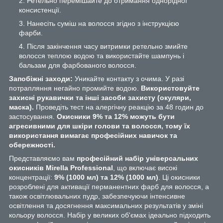
Ретельно перемішайте до отримання однорідної
консистенції.
Нанесіть суміш на волосся згідно з інструкцією
фарби.
Після закінчення часу витримки ретельно змийте
волосся теплою водою та використайте шампунь і
бальзам для фарбованого волосся.
Запобіжні заходи:
Уникайте контакту з очима. У разі
потрапляння негайно промийте водою.
Використовуйте
захисні рукавички та інші засоби захисту (окуляри,
маска).
Проведіть тест на алергічну реакцію за 48 годин до
застосування.
Окисники 9% та 12% можуть бути
агресивними для шкіри голови та волосся, тому їх
використання вимагає професійних навичок та
обережності.
Представляємо вам
професійний набір універсальних
окисників Mirella Professional
, що включає високі
концентрації:
9% (1000 мл) та 12% (1000 мл)
. Ці окисники
розроблені для активації перманентних фарб для волосся, а
також освітлювальних пудр, забезпечуючи інтенсивне
освітлення та досягнення максимальних результатів у зміні
кольору волосся. Набір у великих об'ємах ідеально підходить