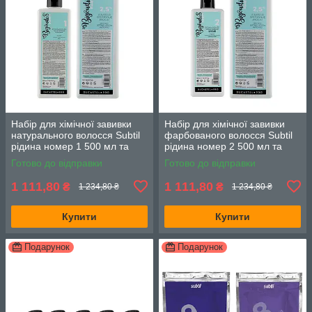
Набір для хімічної завивки
Набір для хімічної завивки
натурального волосся Subtil
фарбованого волосся Subtil
рідина номер 1 500 мл та
рідина номер 2 500 мл та
закріплювач нейтралізатор
закріплювач нейтралізатор
Готово до відправки
Готово до відправки
1000 мл
1000 мл
1 111,80
1 111,80
₴
₴
1 234,80 ₴
1 234,80 ₴
Купити
Купити
Подарунок
Подарунок