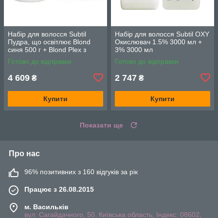
Набір для волосся Subtil
Набір для волосся Subtil OXY
Пудра, що освітлює Blond
Окислювач 1.5% 3000 мл +
синя 500 г + Blond Plex з
3% 3000 мл
ментолом фіолетова 500 г
Готово до відправки
Готово до відправки
4 609
2 747
₴
₴
Купити
Купити
Показати ще
Про нас
96% позитивних з 160 відгуків за рік
Працює з 26.08.2015
м. Васильків
вул. Сагайдачного, 50, Київська область, Індекс: 08602,