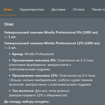
Опис
Характеристики
Доставка
Оплата
Умови п
Опис
Універсальний окисник Mirella Professional 9% (1000 мл)
— 1 шт.
Універсальний окисник Mirella Professional 12% (1000 мл)
— 1 шт.
Бренд:
Mirella Professional
Призначення окисника 9%:
Освітлення на 2-3 тони,
інтенсивне фарбування, використання з
освітлювальними пудрами.
Призначення окисника 12%:
Освітлення на 3-4 тони
і більше, сильне знебарвлення, робота з дуже темним
волоссям, використання з освітлювальними пудрами.
Тип волосся:
Для всіх типів волосся
(використовувати 12% з обережністю).
До складу набору входять: