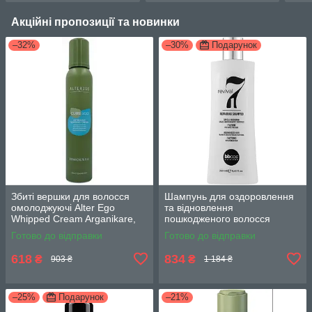
Акційні пропозиції та новинки
–32%
–30%
Подарунок
Збиті вершки для волосся
Шампунь для оздоровлення
омолоджуючі Alter Ego
та відновлення
Whipped Cream Arganikare,
пошкодженого волосся
200 мл
BBCOS Revival 7/1 250 мл
Готово до відправки
Готово до відправки
618
834
₴
₴
903 ₴
1 184 ₴
–25%
Подарунок
–21%