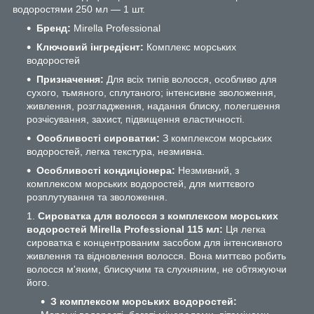
водоростями 250 мл — 1 шт.
Бренд:
Mirella Professional
Ключовий інгредієнт:
Комплекс морських
водоростей
Призначення:
Для всіх типів волосся, особливо для
сухого, тьмяного, сплутаного; інтенсивне зволоження,
живлення, розгладження, надання блиску, полегшення
розчісування, захист, підвищення еластичності.
Особливості сироватки:
З комплексом морських
водоростей, легка текстура, незмивна.
Особливості кондиціонера:
Незмивний, з
комплексом морських водоростей, для миттєвого
розплутування та зволоження.
Сироватка для волосся з комплексом морських
водоростей Mirella Professional 115 мл:
Ця легка
сироватка є концентрованим засобом для інтенсивного
живлення та відновлення волосся. Вона миттєво робить
волосся м'яким, блискучим та слухняним, не обтяжуючи
його.
З комплексом морських водоростей: