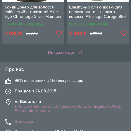
Кондиціонер для волосся
Шампунь з олією шовку для
сріблястий антижовтий Alter
неслухняного і в'юнкого
Ego Chromego Silver Maintain
волосся Alter Ego Curego 950
Conditioner 300мл
мл.
Готово до відправки
Готово до відправки
1 025
1 488
₴
₴
1 298 ₴
1 884 ₴
Показати ще
Про нас
96% позитивних з 160 відгуків за рік
Працює з 26.08.2015
м. Васильків
вул. Сагайдачного, 50, Київська область, Індекс: 08602,
Васильків, Україна
Контакти