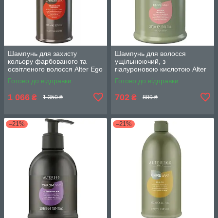
Шампунь для захисту
Шампунь для волосся
кольору фарбованого та
ущільнюючий, з
освітленого волосся Alter Ego
гіалуроновою кислотою Alter
Chromego 950 мл.
Ego Curego Filler 300 мл.
Готово до відправки
Готово до відправки
1 066
702
₴
₴
1 350 ₴
889 ₴
–21%
–21%