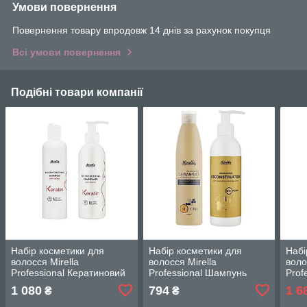
Умови повернення
Повернення товару впродовж 14 днів за рахунок покупця
Всі умови повернення
Подібні товари компанії
Набір косметики для
Набір косметики для
Набі
волосся Mirella
волосся Mirella
воло
Professional Кератиновий
Professional Шампунь
Prof
шампунь 250 мл +
відновлювальний 250 мл +
мл Л
1 080
794
1 6
₴
₴
Кондиціонер кератиновий
Крем відновлювальний
Сиро
230 мл
230 мл