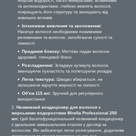
Морські водорості, багаті мінералами, вітамінами
та антиоксидантами, глибоко живлять волосся,
покращують його структуру та захищають від
зовнішніх впливів.
Інтенсивне живлення та зволоження:
Насичує волосся необхідними поживними
речовинами та вологою, запобігаючи сухості та
ламкості.
Придання блиску:
Миттєво надає волоссю
здоровий, глянцевий блиск.
Розгладження:
Згладжує кутикулу волосся,
зменшуючи пухнастість та полегшуючи укладку.
Легка текстура:
Швидко вбирається, не
залишаючи відчуття жирності чи липкості.
Об'єм 115 мл:
Зручний для регулярного
використання.
Незмивний кондиціонер для волосся з
морськими водоростями Mirella Professional 250
мл:
Цей багатофункціональний незмивний кондиціонер
є ідеальним завершальним етапом у догляді за
волоссям. Він забезпечує легке розчісування, додаткове
зволоження та захист протягом усього дня.