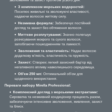
З комплексом морських водоростей:
Посилює живильні та зволожуючі властивості,
надаючи волоссю життєву силу.
Незмивна формула:
Забезпечує постійний
догляд та захист без обтяження волосся.
Миттєве розплутування:
Значно полегшує
розчісування мокрого та сухого волосся,
запобігаючи пошкодженням та ламкості.
Зволоження та еластичність:
Надає волоссю
додаткову м'якість, еластичність та пружність.
Захист:
Створює легкий захисний бар'єр від
негативного впливу навколишнього середовища.
Об'єм 250 мл:
Оптимальний об'єм для
щоденного використання.
Переваги набору Mirella Professional:
Комплексний догляд з морськими екстрактами:
Сироватка та незмивний кондиціонер працюють разом,
забезпечуючи інтенсивне зволоження, живлення, захист
та блиск.