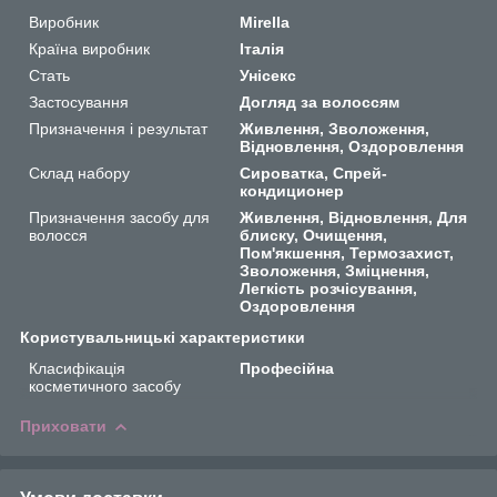
Виробник
Mirella
Країна виробник
Італія
Стать
Унісекс
Застосування
Догляд за волоссям
Призначення і результат
Живлення, Зволоження,
Відновлення, Оздоровлення
Склад набору
Сироватка, Спрей-
кондиционер
Призначення засобу для
Живлення, Відновлення, Для
волосся
блиску, Очищення,
Пом'якшення, Термозахист,
Зволоження, Зміцнення,
Легкість розчісування,
Оздоровлення
Користувальницькі характеристики
Класифікація
Професійна
косметичного засобу
Приховати