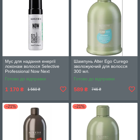
Мус для надання енергії
Шампунь Alter Ego Curego
локонам волосся Selective
зволожуючий для волосся
Professional Now Next
300 мл.
Generation Power Circle 150
Готово до відправки
Готово до відправки
мл.
1 170
589
₴
₴
1 560 ₴
746 ₴
–21%
–21%