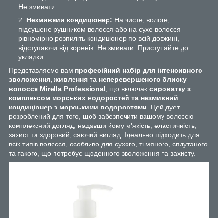
Не змивати.
Незмивний кондиціонер:
На чисте, вологе,
підсушене рушником волосся або на сухе волосся
рівномірно розпиліть кондиціонер по всій довжині,
відступаючи від коренів. Не змивати. Приступайте до
укладки.
Представляємо вам
професійний набір для інтенсивного
зволоження, живлення та неперевершеного блиску
волосся Mirella Professional
, що включає
сироватку з
комплексом морських водоростей та незмивний
кондиціонер з морськими водоростями
. Цей дует
розроблений для того, щоб забезпечити вашому волоссю
комплексний догляд, надавши йому м'якість, еластичність,
захист та здоровий, сяючий вигляд. Ідеально підходить для
всіх типів волосся, особливо для сухого, тьмяного, сплутаного
та такого, що потребує щоденного зволоження та захисту.