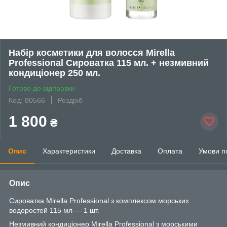
Набір косметики для волосся Mirella
Professional Сироватка 115 мл. + незмивний
кондиціонер 250 мл.
Готово до відправки
Код: 80566
Роздріб
1 800
₴
Опис
Характеристики
Доставка
Оплата
Умови п
Опис
Сироватка Mirella Professional з комплексом морських
водоростей 115 мл — 1 шт.
Незмивний кондиціонер Mirella Professional з морськими