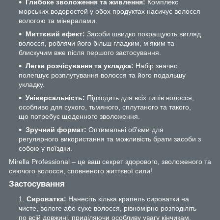
Глибоке зволоження та живлення:
Комплекс
морських водоростей у обох продуктах насичує волосся
вологою та мінералами.
Миттєвий ефект:
Засоби швидко покращують вигляд
волосся, роблячи його більш гладким, м'яким та
блискучим вже після першого застосування.
Легке розчісування та укладка:
Набір значно
полегшує розплутування волосся та його подальшу
укладку.
Універсальність:
Підходить для всіх типів волосся,
особливо для сухого, тьмяного, сплутаного та такого,
що потребує щоденного зволоження.
Зручний формат:
Оптимальні об'єми для
регулярного використання та можливість брати засоби з
собою у поїздки.
Mirella Professional – це ваш секрет здорового, зволоженого та
сяючого волосся, сповненого життєвої сили!
Застосування
Сироватка:
Нанесіть кілька крапель сироватки на
чисте, вологе або сухе волосся, рівномірно розподіліть
по всій довжині, приділяючи особливу увагу кінчикам.