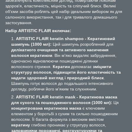
забезпечують комплексний догляд, повертаючи локонам
здоров'я, еластичність, міцність та сліпучий блиск. Великі
об'єми засобів роблять цей набір ідеальним вибором як для
салонного використання, так і для тривалого домашнього
застосування.
Набір ARTISTIC FLAIR включає:
ARTISTIC FLAIR keratin shampoo - Кератиновий
шампунь (1000 мл):
Цей шампунь розроблений для
делікатного очищення та активного насичення
волосся кератином
. Він м'яко видаляє забруднення,
одночасно відновлюючи пошкоджені ділянки
волосяного стрижня.
Кератин
допомагає
зміцнити
структуру волосся, підвищити його еластичність та
надати здоровий вигляд і природний блиск
.
Шампунь готує волосся до подальшого інтенсивного
догляду, роблячи його м'яким та слухняним.
ARTISTIC FLAIR keratin mask - Кератинова маска
для сухого та пошкодженого волосся (1000 мл):
Ця
концентрована кератинова маска
є ключовим
елементом у боротьбі з сухим та сильно пошкодженим
волоссям. Її багата формула з високим вмістом
кератину
глибоко проникає у структуру волосся,
заповнюючи порожнечі, реструктуруючи та