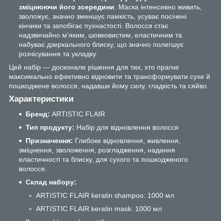
зміцнюючи його зсередини
. Маска інтенсивно живить,
зволожує, значно зменшує ламкість, усуває посічені
кінчики та запобігає пухнастості. Волосся стає
надзвичайно м'яким, шовковистим, еластичним та
набуває дзеркального блиску, що значно полегшує
розчісування та укладку.
Цей набір — досконале рішення для тих, хто прагне
максимально ефективно відновити та трансформувати сухе й
пошкоджене волосся, надавши йому силу, гладкість та сяйво.
Характеристики
Бренд:
ARTISTIC FLAIR
Тип продукту:
Набір для відновлення волосся
Призначення:
Глибоке відновлення, живлення,
зміцнення, зволоження, розгладження, надання
еластичності та блиску, для сухого та пошкодженого
волосся.
Склад набору:
ARTISTIC FLAIR keratin shampoo: 1000 мл
ARTISTIC FLAIR keratin mask: 1000 мл