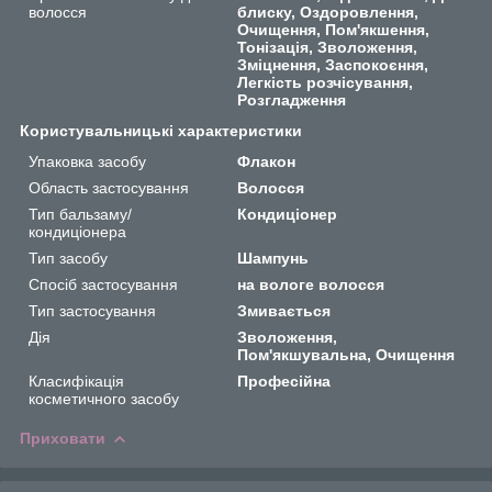
волосся
блиску, Оздоровлення,
Очищення, Пом'якшення,
Тонізація, Зволоження,
Зміцнення, Заспокоєння,
Легкість розчісування,
Розгладження
Користувальницькі характеристики
Упаковка засобу
Флакон
Область застосування
Волосся
Тип бальзаму/
Кондиціонер
кондиціонера
Тип засобу
Шампунь
Спосіб застосування
на вологе волосся
Тип застосування
Змивається
Дія
Зволоження,
Пом'якшувальна, Очищення
Класифікація
Професійна
косметичного засобу
Приховати