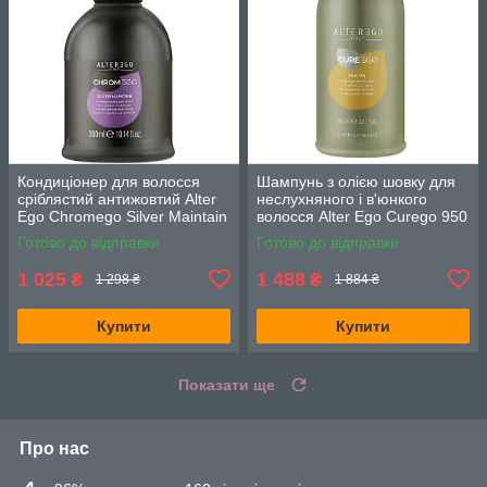
Кондиціонер для волосся
Шампунь з олією шовку для
сріблястий антижовтий Alter
неслухняного і в'юнкого
Ego Chromego Silver Maintain
волосся Alter Ego Curego 950
Conditioner 300мл
мл.
Готово до відправки
Готово до відправки
1 025
1 488
₴
₴
1 298 ₴
1 884 ₴
Купити
Купити
Показати ще
Про нас