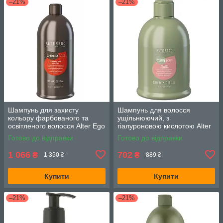
–21%
–21%
Шампунь для захисту
Шампунь для волосся
кольору фарбованого та
ущільнюючий, з
освітленого волосся Alter Ego
гіалуроновою кислотою Alter
Chromego 950 мл.
Ego Curego Filler 300 мл.
Готово до відправки
Готово до відправки
1 066
702
₴
₴
1 350 ₴
889 ₴
Купити
Купити
–21%
–21%