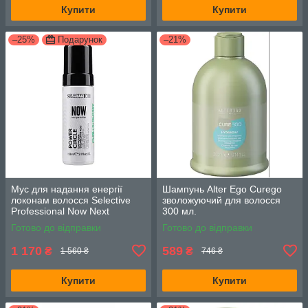
Купити
Купити
–25%
Подарунок
–21%
Мус для надання енергії
Шампунь Alter Ego Curego
локонам волосся Selective
зволожуючий для волосся
Professional Now Next
300 мл.
Generation Power Circle 150
Готово до відправки
Готово до відправки
мл.
1 170
589
₴
₴
1 560 ₴
746 ₴
Купити
Купити