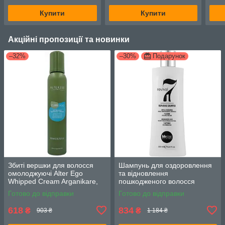
100 мл
100
Купити
Купити
Акційні пропозиції та новинки
–32%
–30%
Подарунок
Збиті вершки для волосся
Шампунь для оздоровлення
омолоджуючі Alter Ego
та відновлення
Whipped Cream Arganikare,
пошкодженого волосся
200 мл
BBCOS Revival 7/1 250 мл
Готово до відправки
Готово до відправки
618
834
₴
₴
903 ₴
1 184 ₴