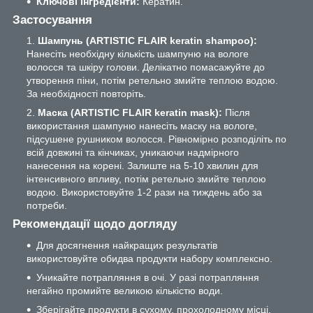
Ключові інгредієнти:
Кератин.
Застосування
Шампунь (ARTISTIC FLAIR keratin shampoo):
Нанесіть необхідну кількість шампуню на вологе
волосся та шкіру голови. Делікатно помасажуйте до
утворення піни, потім ретельно змийте теплою водою.
За необхідності повторіть.
Маска (ARTISTIC FLAIR keratin mask):
Після
використання шампуню нанесіть маску на вологе,
підсушене рушником волосся. Рівномірно розподіліть по
всій довжині та кінчиках, уникаючи надмірного
нанесення на корені. Залиште на 5-10 хвилин для
інтенсивного впливу, потім ретельно змийте теплою
водою. Використовуйте 1-2 рази на тиждень або за
потреби.
Рекомендації щодо догляду
Для досягнення найкращих результатів
використовуйте обидва продукти набору комплексно.
Уникайте потрапляння в очі. У разі потрапляння
негайно промийте великою кількістю води.
Зберігайте продукти в сухому, прохолодному місці,