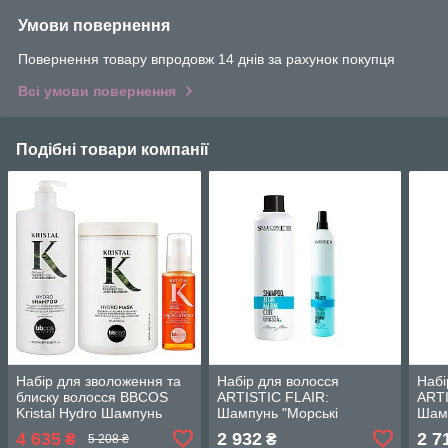
Умови повернення
Повернення товару впродовж 14 днів за рахунок покупця
Всі умови повернення
Подібні товари компанії
Набір для зволоження та
Набір для волосся
Набі
блиску волосся BBCOS
ARTISTIC FLAIR:
ARTI
Kristal Hydro Шампунь
Шампунь "Морські
Шам
1000 мл Маска 1000 мл та
водорості" 1000 мл +
ялів
4 635
2 932
2 7
₴
₴
5 208 ₴
Рідкі кристали Everyday
Двофазний спрей 150 мл
Баль