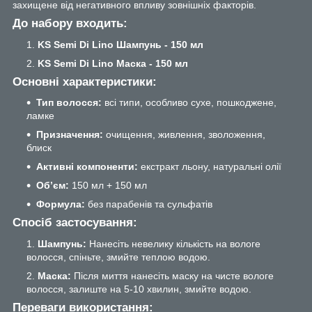
захищене від негативного впливу зовнішніх факторів.
До набору входить:
KS Semi Di Lino Шампунь - 150 мл
KS Semi Di Lino Маска - 150 мл
Основні характеристики:
Тип волосся:
всі типи, особливо сухе, пошкоджене,
ламке
Призначення:
очищення, живлення, зволоження,
блиск
Активні компоненти:
екстракт льону, натуральні олії
Об’єм:
150 мл + 150 мл
Формула:
без парабенів та сульфатів
Спосіб застосування:
Шампунь:
Нанесіть невелику кількість на вологе
волосся, спіньте, змийте теплою водою.
Маска:
Після миття нанесіть маску на чисте вологе
волосся, залиште на 5-10 хвилин, змийте водою.
Переваги використання: