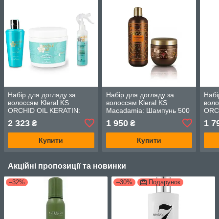
Набір для догляду за
Набір для догляду за
Набі
волоссям Kleral KS
волоссям Kleral KS
воло
ORCHID OIL KERATIN:
Macadamia: Шампунь 500
ORC
Шампунь HAVANE GOLD
мл + Маска-шовк 500 мл
Шам
2 323
1 950
1 7
₴
₴
300 мл+Маска 500 мл +
300 
Спрей 250 мл
Купити
Купити
Акційні пропозиції та новинки
–32%
–30%
Подарунок