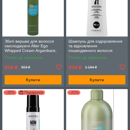
Збиті вершки для волосся
Шампунь для оздоровлення
омолоджуючі Alter Ego
та відновлення
Whipped Cream Arganikare,
пошкодженого волосся
200 мл
BBCOS Revival 7/1 250 мл
Готово до відправки
Готово до відправки
618
834
₴
₴
903 ₴
1 184 ₴
Купити
Купити
–25%
Подарунок
–21%