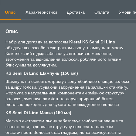
Опис
Характеристики
Доставка
Оплата
Умови п
Опис
Набір для догляду за волоссям
Kleral KS Semi Di Lino
об’єднує два засоби з екстрактом льону: шампунь та маску.
Комплексний підхід забезпечує інтенсивне живлення,
зволоження та відновлення волосся, роблячи його м’яким,
блискучим та доглянутим.
KS Semi Di Lino Шампунь (150 мл)
Шампунь на основі екстракту льону дбайливо очищає волосся
та шкіру голови, усуваючи забруднення та залишки стайлінгу.
Формула з натуральними компонентами зміцнює структуру
волосся, зменшує ламкість та дарує природний блиск.
Ідеально підходить для сухого та пошкодженого волосся.
KS Semi Di Lino Маска (150 мл)
Маска з екстрактом льону забезпечує глибоке живлення та
зволоження, відновлює структуру волосся та надає їм
еластичності. Волосся стає гладким, легко розчісується та