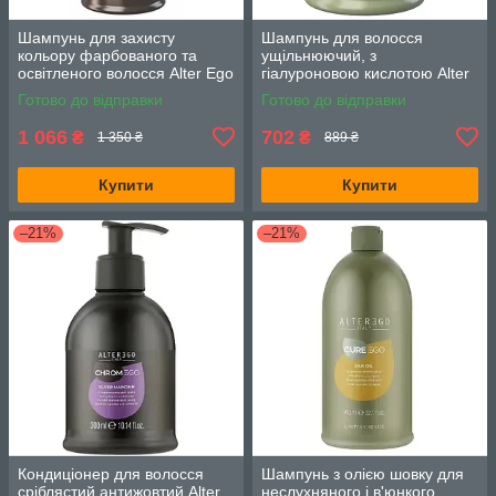
Шампунь для захисту
Шампунь для волосся
кольору фарбованого та
ущільнюючий, з
освітленого волосся Alter Ego
гіалуроновою кислотою Alter
Chromego 950 мл.
Ego Curego Filler 300 мл.
Готово до відправки
Готово до відправки
1 066
702
₴
₴
1 350 ₴
889 ₴
Купити
Купити
–21%
–21%
Кондиціонер для волосся
Шампунь з олією шовку для
сріблястий антижовтий Alter
неслухняного і в'юнкого