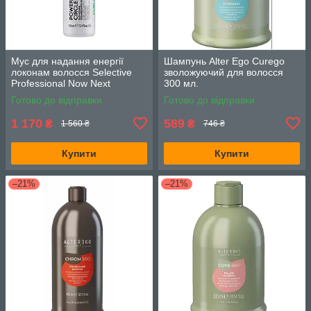
Мус для надання енергії
Шампунь Alter Ego Curego
локонам волосся Selective
зволожуючий для волосся
Professional Now Next
300 мл.
Generation Power Circle 150
Готово до відправки
Готово до відправки
мл.
1 170
589
₴
₴
1 560 ₴
746 ₴
Купити
Купити
–21%
–21%