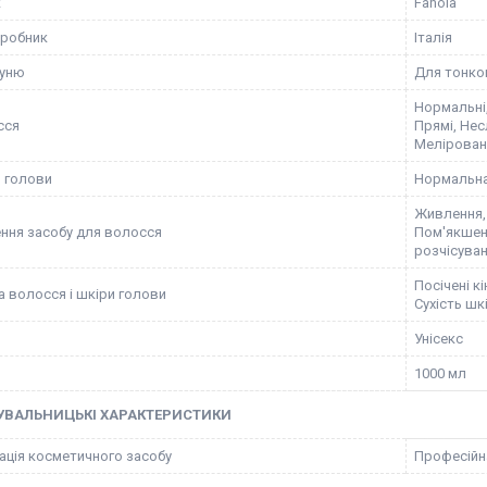
к
Fanola
иробник
Італія
пуню
Для тонког
Нормальні,
сся
Прямі, Несл
Меліровані
и голови
Нормальна
Живлення, 
ння засобу для волосся
Пом'якшенн
розчісува
Посічені к
 волосся і шкіри голови
Сухість шк
Унісекс
1000 мл
УВАЛЬНИЦЬКІ ХАРАКТЕРИСТИКИ
ація косметичного засобу
Професійн