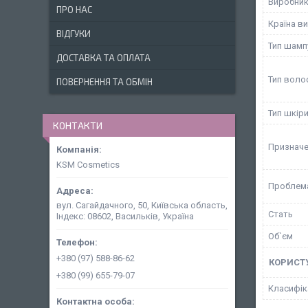
Виробни
ПРО НАС
Країна в
ВІДГУКИ
Тип шам
ДОСТАВКА ТА ОПЛАТА
Тип воло
ПОВЕРНЕННЯ ТА ОБМІН
Тип шкір
КОНТАКТИ
Призначе
KSM Cosmetics
Проблема
вул. Сагайдачного, 50, Київська область,
Стать
Індекс: 08602, Васильків, Україна
Об`єм
+380 (97) 588-86-62
КОРИСТ
+380 (99) 655-79-07
Класифік