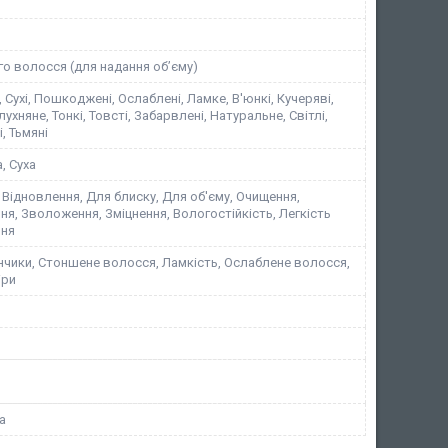
о волосся (для надання обʼєму)
 Сухі, Пошкоджені, Ослаблені, Ламке, В'юнкі, Кучеряві,
ухняне, Тонкі, Товсті, Забарвлені, Натуральне, Світлі,
, Тьмяні
, Суха
Відновлення, Для блиску, Для об'єму, Очищення,
я, Зволоження, Зміцнення, Вологостійкість, Легкість
ння
інчики, Стоншене волосся, Ламкість, Ослаблене волосся,
іри
а