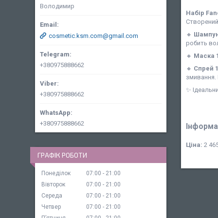
Володимир
Набір Fan
Створений
🔸
Шампун
cosmetic.ksm.com@gmail.com
робить вол
🔸
Маска 
+380975888662
🔸
Спрей 1
змивання.
✨ Ідеальн
+380975888662
+380975888662
Інформа
Ціна:
2 465
ГРАФІК РОБОТИ
Понеділок
07:00
21:00
Вівторок
07:00
21:00
Середа
07:00
21:00
Четвер
07:00
21:00