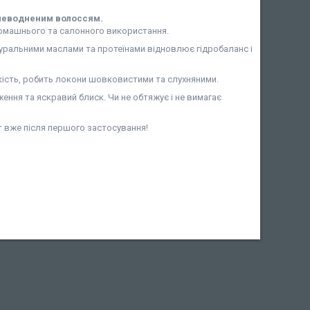
зневодненим волоссям.
домашнього та салонного використання.
ральними маслами та протеїнами відновлює гідробаланс і
кість, робить локони шовковистими та слухняними.
ння та яскравий блиск. Чи не обтяжує і не вимагає
 вже після першого застосування!