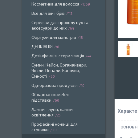
Косметика для волосся
1769
Все для вій і брів
112
Сережки для проколу вух та
аксесуари до них
64
Фартухи для майстрів
18
ДЕПІЛЯЦІЯ
41
Дезінфекція, стерилізація
44
Сумки, Кейси, Органайзери,
Чохли, Пенали, Баночки,
Ємності
80
Одноразова продукція
10
Обладнання,меблі,
підставки
60
Лампи - лупи, лампи
Характе
освітлення
25
Професійні ножиці для
ОСНОВН
стрижки
182