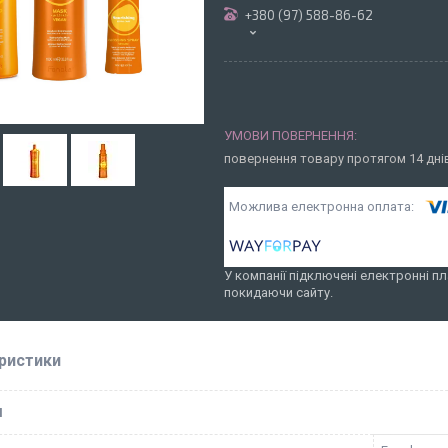
+380 (97) 588-86-62
повернення товару протягом 14 дн
У компанії підключені електронні пл
покидаючи сайту.
ристики
І