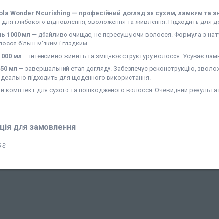
ola Wonder Nourishing — професійний догляд за сухим, ламким та 
 для глибокого відновлення, зволоження та живлення. Підходить для 
ь 1000 мл
— дбайливо очищає, не пересушуючи волосся. Формула з нату
осся більш м'яким і гладким.
1000 мл
— інтенсивно живить та зміцнює структуру волосся. Усуває лам
50 мл
— завершальний етап догляду. Забезпечує реконструкцію, зволоже
 Ідеально підходить для щоденного використання.
ий комплект для сухого та пошкодженого волосся. Очевидний результат
ція для замовлення
 ₴