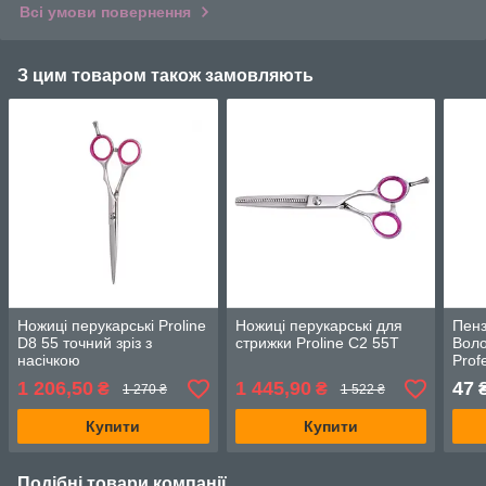
Всі умови повернення
З цим товаром також замовляють
Ножиці перукарські Proline
Ножиці перукарські для
Пенз
D8 55 точний зріз з
стрижки Proline C2 55T
Воло
насічкою
Prof
біло
1 206,50
1 445,90
47
₴
₴
1 270 ₴
1 522 ₴
Купити
Купити
Подібні товари компанії