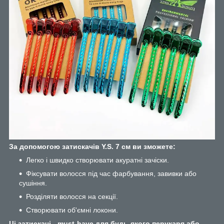
За допомогою затискачів Y.S. 7 см ви зможете:
Легко і швидко створювати акуратні зачіски.
Фіксувати волосся під час фарбування, завивки або
сушіння.
Розділяти волосся на секції.
Створювати об'ємні локони.
Ці затискачі - must-have для будь-якого перукаря або