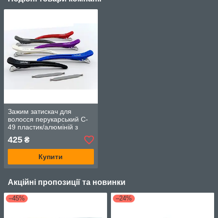
Зажим затискач для
волосся перукарський C-
49 пластик/алюміній з
гумкою, 8см., 6шт.в уп.,
425
₴
кольори в асортименті
Купити
Акційні пропозиції та новинки
–45%
–24%