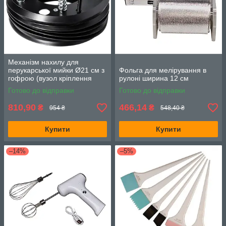
Механізм нахилу для
перукарської мийки Ø21 см з
Фольга для мелірування в
гофрою (вузол кріплення
рулоні ширина 12 см
раковини)
Готово до відправки
Готово до відправки
810,90
466,14
₴
₴
954 ₴
548,40 ₴
Купити
Купити
–14%
–5%