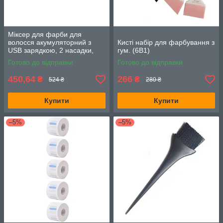
Міксер для фарби для
волосся акумуляторний з
Кисті набір для фарбування з
USB зарядкою, 2 насадки,
гум. (6В1)
білий
Готово до відправки
Готово до відправки
450,64
266
₴
₴
524 ₴
280 ₴
Купити
Купити
–5%
–5%