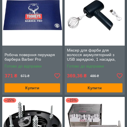
Міксер для фарби для
Робоча поверхня перукаря
волосся акумуляторний з
барбера Barber Pro
USB зарядкою, 1 насадка,
чорний
Готово до відправки
Готово до відправки
371
369,36
₴
₴
671 ₴
486 ₴
Купити
Купити
–15%
–15%