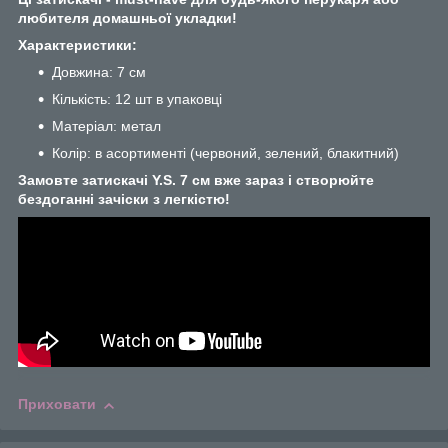
любителя домашньої укладки!
Характеристики:
Довжина: 7 см
Кількість: 12 шт в упаковці
Матеріал: метал
Колір: в асортименті (червоний, зелений, блакитний)
Замовте затискачі Y.S. 7 см вже зараз і створюйте
бездоганні зачіски з легкістю!
Приховати