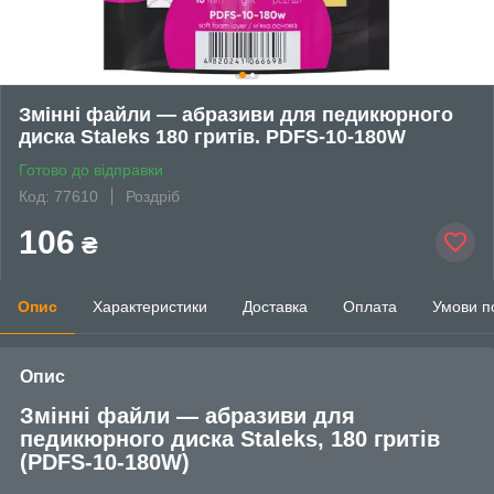
Змінні файли — абразиви для педикюрного
диска Staleks 180 гритів. PDFS-10-180W
Готово до відправки
Код: 77610
Роздріб
106
₴
Опис
Характеристики
Доставка
Оплата
Умови п
Опис
Змінні файли — абразиви для
педикюрного диска Staleks, 180 гритів
(PDFS-10-180W)