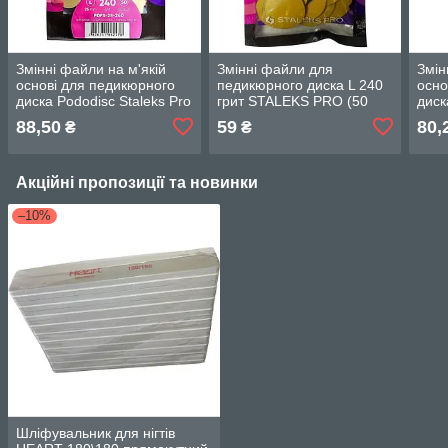
Змінні файли на м'якій
Змінні файли для
Змін
основі для педикюрного
педикюрного диска L 240
осно
диска Pododisc Staleks Pro
грит STALEKS PRO (50
диск
L, 240 грит (50 шт)
шт) PDF-25-240
M, 2
88,50
59
80,
₴
₴
Акційні пропозиції та новинки
–10%
Шліфувальник для нігтів