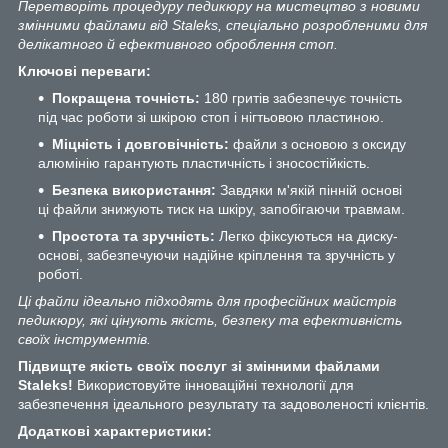
Перетворіть процедуру педикюру на мистецтво з новими
змінними файлами від Staleks, спеціально розробленими для
делікатного й ефективного оброблення стоп.
Ключові переваги:
Покращена точність:
180 гритів забезпечує точність
під час роботи зі шкірою стоп і нігтьовою пластиною.
Міцність і довговічність:
файли з основою з оксиду
алюмінію гарантують пластичність і зносостійкість.
Безпека використання:
Завдяки м'якій пінній основі
ці файли знижують тиск на шкіру, запобігаючи травмам.
Простота та зручність:
Легко фіксуються на диску-
основі, забезпечуючи надійне кріплення та зручність у
роботі.
Ці файли ідеально підходять для професійних майстрів
педикюру, які цінують якість, безпеку та ефективність
своїх інструментів.
Підвищте якість своїх послуг зі змінними файлами
Staleks!
Використовуйте інноваційні технології для
забезпечення ідеального результату та задоволеності клієнтів.
Додаткові характеристики: