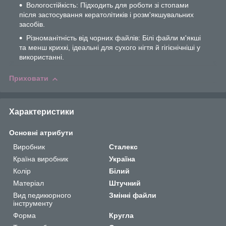
Вологостійкість: Підходить для роботи зі стопами
після застосування кератолітиків і розм'якшувальних
засобів.
Різноманітність від чорних файлів: Білі файли м'якші
та менш крихкі, ідеальні для сухого нігтя й гігієнічніші у
використанні.
Приховати
Характеристики
Основні атрибути
Виробник
Сталекс
Країна виробник
Україна
Колір
Білий
Матеріал
Штучний
Вид педикюрного
Змінні файли
інструменту
Форма
Кругла