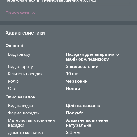
Приховати
Характеристики
Основні
Вид товару
Насадки для апаратного
манікюру/педикюру
Вид апарату
Універсальний
Кількість насадок
10 шт.
Колір
Червоний
Стан
Новий
Опис насадок
Вид насадки
Цілісна насадка
Форма насадок
Полум'я
Матеріал виготовлення
Алмазне напилення
насадки
натуральне
Діаметр ковпачка
2.1 мм