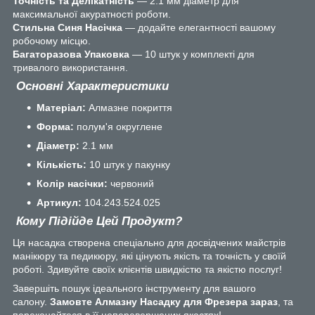
Точність та Делікатність
— 2.1 мм діаметр для
максимальної акуратності роботи.
Стильна Синя Насічка
— додайте елегантності вашому
робочому місцю.
Багаторазова Упаковка
— 10 штук у комплекті для
тривалого використання.
Основні Характеристики
Матеріал:
Алмазне покриття
Форма:
полум'я округлене
Діаметр:
2.1 мм
Кількість:
10 штук у пакунку
Колір насічки:
червоний
Артикул:
104.243.524.025
Кому Підійде Цей Продукт?
Ця насадка створена спеціально для досвідчених майстрів
манікюру та педикюру, які цінують якість та точність у своїй
роботі. Здивуйте своїх клієнтів швидкістю та якістю послуг!
Завершіть пошук ідеального інструменту для вашого
салону.
Замовте Алмазну Насадку для Фрезера зараз
, та
переконайтеся в її неперевершених якостях!