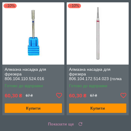
–10%
–10%
Алмазна насадка для
Алмазна насадка для
фрезера
фрезера
806.104.110.524.016
806.104.172.514.023 (голка
(циліндр, d-1.6 мм, синя
напівсфера, d-2.3 мм,
Готово до відправки
Готово до відправки
насічка)
червона насічка)
60,30
60,30
₴
₴
67 ₴
67 ₴
Купити
Купити
Показати ще