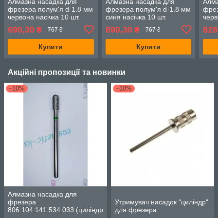
Алмазна насадка для
Алмазна насадка для
Алма
фрезера полум'я d-1.8 мм
фрезера полум'я d-1.8 мм
фрез
червона насічка 10 шт.
синя насічка 10 шт.
черв
104.243.514.018
104.243.524.018
104.
690,30
690,30
828
₴
₴
767 ₴
767 ₴
Купити
Купити
Акційні пропозиції та новинки
–10%
–10%
Алмазна насадка для
фрезера
Утримувач насадок "циліндр"
806.104.141.534.033 (циліндр
для фрезера
напівсфера, d-3.3 мм, зелена