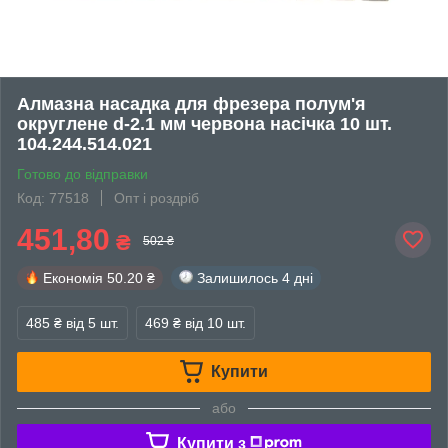
Алмазна насадка для фрезера полум'я
округлене d-2.1 мм червона насічка 10 шт.
104.244.514.021
Готово до відправки
Код: 77518
Опт і роздріб
451,80
₴
502 ₴
Економія
50.20 ₴
Залишилось
4 дні
485 ₴
від 5 шт.
469 ₴
від 10 шт.
Купити
або
Купити з