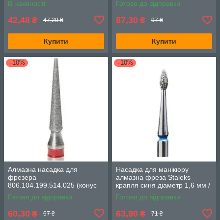
В наявності
Готово до відправки
насічка)
42,48
87,30
₴
₴
47,20 ₴
97 ₴
Купити
Купити
–10%
–10%
Алмазна насадка для
Насадка для манікюру
фрезера
алмазна фреза Staleks
806.104.199.514.025 (конус
крапля синя діаметр 1,6 мм /
напівсфера, d-2.5 мм,
FA40B016/4K робоча частина
Готово до відправки
Готово до відправки
червона насічка)
4 мм
60,30
63,90
₴
₴
67 ₴
71 ₴