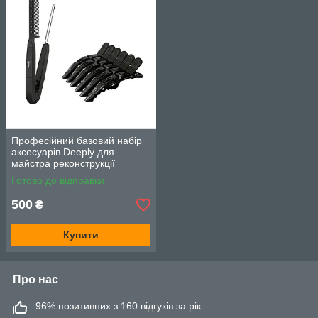
Професійний базовий набір
аксесуарів Deeply для
майстра реконструкції
волосся Гребінець +
Готово до відправки
Затискачі-крокодили 6 шт.
500
₴
Купити
Про нас
96% позитивних з 160 відгуків за рік