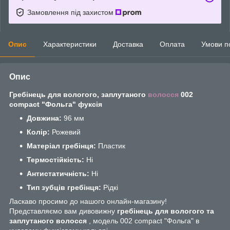
Замовлення під захистом
Опис
Характеристики
Доставка
Оплата
Умови п
Опис
Гребінець для вологого, заплутаного
волосся
002
compact "Фольга" фуксія
Довжина:
96 мм
Колір:
Рожевий
Матеріал гребінця:
Пластик
Термостійкість:
Ні
Антистатичність:
Ні
Тип зубців гребінця:
Рідкі
Ласкаво просимо до нашого онлайн-магазину!
Представляємо вам дивовижну
гребінець для вологого та
заплутаного волосся
, модель 002 compact "Фольга" в