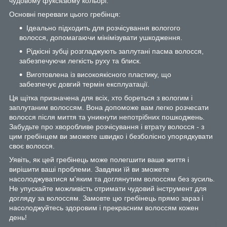
чудовому фуксієвому кольорі.
Основні переваги цього гребінця:
Ідеально підходить для розчісування вологого
волосся, допомагаючи мінімізувати ушкодження.
Рідкісні зубці розгладжують заплутані пасма волосся,
забезпечуючи легкість руху та блиск.
Виготовлена ​​із високоякісного пластику, що
забезпечує довгий термін експлуатації.
Ця щітка призначена для всіх, хто бореться з вологим і
заплутаним волоссям. Вона допоможе вам легко розчесати
волосся після миття та уникнути непотрібних пошкоджень.
Забудьте про хворобливе розчісування і втрату волосся - з
цим гребінцем ви зможете швидко і безболісно упорядкувати
своє волосся.
Уявіть, як цей гребінець може полегшити ваше життя і
вирішити ваші проблеми. Завдяки їй ви зможете
насолоджуватися м'яким та доглянутим волоссям без зусиль.
Не упускайте можливість отримати чудовий інструмент для
догляду за волоссям. Замовте цю гребінець прямо зараз і
насолоджуйтесь здоровим і прекрасним волоссям кожен
день!