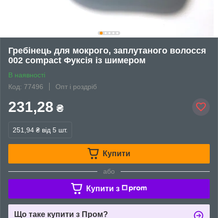
Гребінець для мокрого, заплутаного волосся
002 compact Фуксія із шимером
В наявності
Код: 77496
Опт і роздріб
231,28
₴
251,94 ₴
від 5 шт.
Купити
або
Купити з
Що таке купити з Пром?