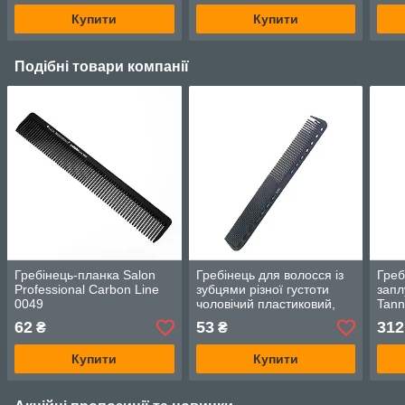
Купити
Купити
Подібні товари компанії
Гребінець-планка Salon
Гребінець для волосся із
Греб
Professional Carbon Line
зубцями різної густоти
запл
0049
чоловічий пластиковий,
Tann
чорний
comp
62
53
312
₴
₴
Купити
Купити