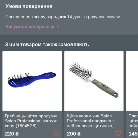
Умови повернення
Повернення товару впродовж 14 днів за рахунок покупця
Всі умови повернення
З цим товаром також замовляють
Гребінець-щітка продувна
Щітка керамічна Salon
Плас
Salon Professional вигнута
Professional продувна з
щітк
синя (18045PB)
нейлоновою щетиною,
нейл
прямокутна велика
овал
220
200
145
₴
₴
(9843TDF)