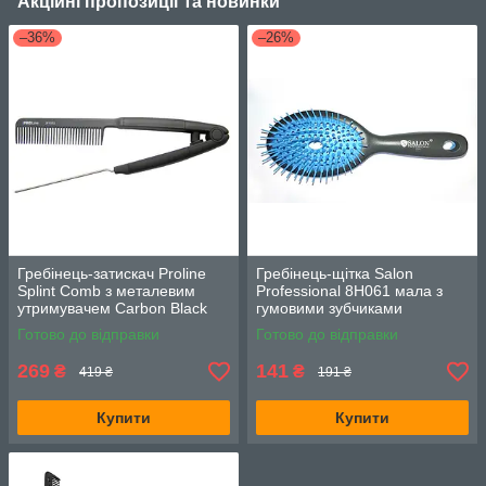
Акційні пропозиції та новинки
–36%
–26%
Гребінець-затискач Proline
Гребінець-щітка Salon
Splint Comb з металевим
Professional 8H061 мала з
утримувачем Carbon Black
гумовими зубчиками
Готово до відправки
Готово до відправки
269
141
₴
₴
419 ₴
191 ₴
Купити
Купити