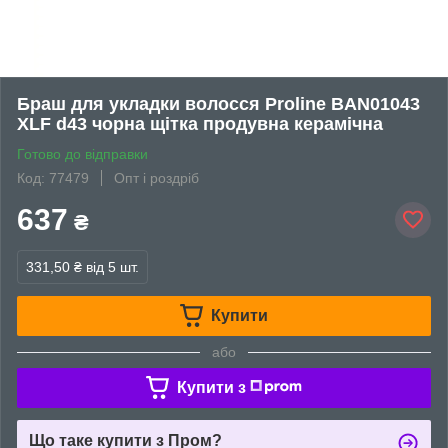
Браш для укладки волосся Proline BAN01043
XLF d43 чорна щітка продувна керамічна
Готово до відправки
Код: 77479
Опт і роздріб
637
₴
331,50 ₴
від 5 шт.
Купити
або
Купити з
Що таке купити з Пром?