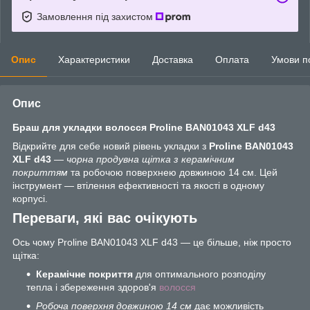
Замовлення під захистом
Опис
Характеристики
Доставка
Оплата
Умови п
Опис
Браш для укладки волосся Proline BAN01043 XLF d43
Відкрийте для себе новий рівень укладки з
Proline BAN01043
XLF d43
—
чорна продувна щітка з керамічним
покриттям
та робочою поверхнею довжиною 14 см. Цей
інструмент — втілення ефективності та якості в одному
корпусі.
Переваги, які вас очікують
Ось чому Proline BAN01043 XLF d43 — це більше, ніж просто
щітка:
Керамічне покриття
для оптимального розподілу
тепла і збереження здоров'я
волосся
Робоча поверхня довжиною 14 см
дає можливість