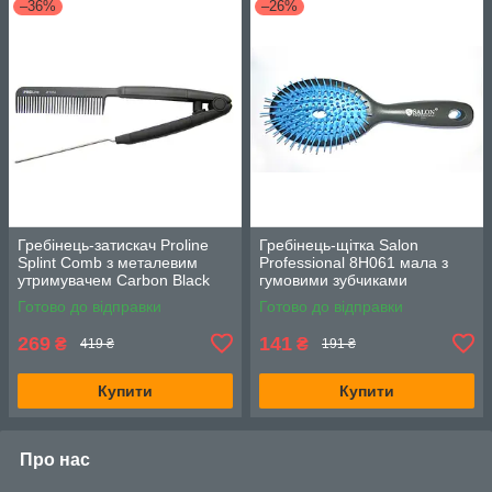
–36%
–26%
Гребінець-затискач Proline
Гребінець-щітка Salon
Splint Comb з металевим
Professional 8H061 мала з
утримувачем Carbon Black
гумовими зубчиками
Готово до відправки
Готово до відправки
269
141
₴
₴
419 ₴
191 ₴
Купити
Купити
Про нас