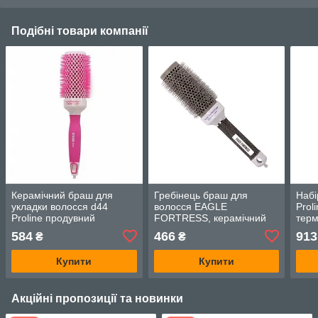
Подібні товари компанії
Керамічний браш для
Гребінець браш для
Набі
укладки волосся d44
волосся EAGLE
Prol
Proline продувний
FORTRESS, керамічний
тер
рожевий
d43, арт. BAN2343
"Зір
584
466
913
₴
₴
для
Купити
Купити
Акційні пропозиції та новинки