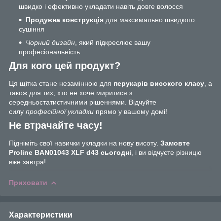
швидко і ефективно укладати навіть довге волосся
Продувна конструкція
для максимально швидкого
сушіння
Чорний дизайн
, який підкреслює вашу
професіональність
Для кого цей продукт?
Ця щітка стане незамінною для
перукарів високого класу
, а
також для тих, хто не хоче миритися з
середньостатистичними рішеннями. Відчуйте
силу
професійної укладки
прямо у вашому домі!
Не втрачайте часу!
Підніміть свої навички укладки на нову висоту.
Замовте
Proline BAN01043 XLF d43 сьогодні
, і ви відчуєте різницю
вже завтра!
Приховати
Характеристики