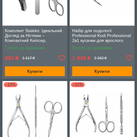
Комплект Staleks: Ідеальний
Набір для подології
Догляд за Нігтями –
Professional Kodi Professional
Компактний Кніпсер,
2в1 кусачки для врослого
Професійна Лазерна Пилка
нігтя NN01 та ножиці SN01
Готово до відправки
Готово до відправки
та Ножиці для Нігтів SMART
983
1 930
₴
₴
1 117 ₴
2 162 ₴
Купити
Купити
–11%
–11%