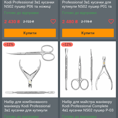
Kodi Professional 3в1 кусачки
Professional 3в1 кусачки для
NS02 пушер P06 та ножиці
кутикули NS02 пушер P01 та
S04
ножиці S01
Готово до відправки
Готово до відправки
2 430
2 480
₴
₴
2 722 ₴
2 778 ₴
Купити
Купити
–11%
–11%
Набір для комбінованого
Набір для майстра манікюру
манікюру Kodi Professional
Kodi Professional Complete
3в1 кусачки для кутикули
4в1 кусачки NS02 пушер P-03
NS02 шабер P02 та ножиці
ножиці S01 та пушер-резець
Готово до відправки
Готово до відправки