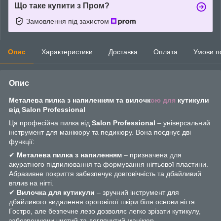
Що таке купити з Пром?
Замовлення під захистом
Опис
Характеристики
Доставка
Оплата
Умови п
Опис
Металева пилка з напиленням та вилочк
ою для
кутикули
від Salon Professional
Ця професійна пилка від
Salon Professional
– універсальний
інструмент для манікюру та педикюру. Вона поєднує дві
функції:
✔
Металева пилка з напиленням
– призначена для
акуратного підпилювання та формування нігтьової пластини.
Абразивне покриття забезпечує довговічність та дбайливий
вплив на нігті.
✔
Вилочка для кутикули
– зручний інструмент для
дбайливого видалення ороговілої шкіри біля основи нігтя.
Гостро, але безпечне лезо дозволяє легко зрізати кутикулу,
забезпечуючи чистий та доглянутий манікюр.