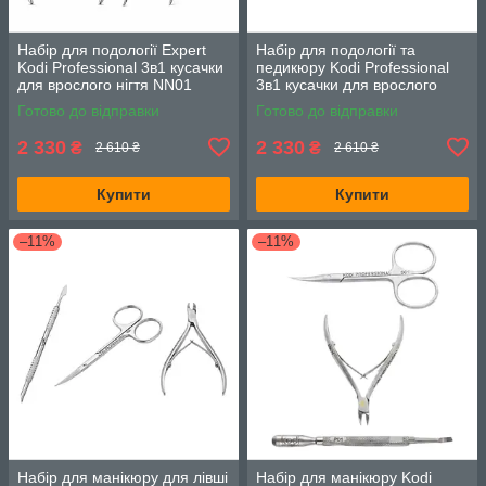
Набір для подології Expert
Набір для подології та
Kodi Professional 3в1 кусачки
педикюру Kodi Professional
для врослого нігтя NN01
3в1 кусачки для врослого
ножиці SN01 та рашпіль R01
нігтя NN01 ножиці SN01 та
Готово до відправки
Готово до відправки
шабер P02
2 330
2 330
₴
₴
2 610 ₴
2 610 ₴
Купити
Купити
–11%
–11%
Набір для манікюру для лівші
Набір для манікюру Kodi