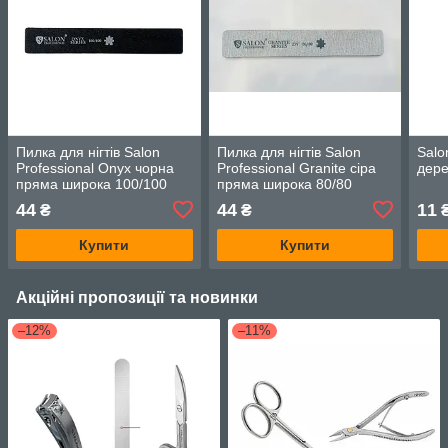
Пилка для нігтів Salon
Пилка для нігтів Salon
Sal
Professional Onyx чорна
Professional Granite сіра
дере
пряма широка 100/100
пряма широка 80/80
44
44
11
₴
₴
Купити
Купити
Акційні пропозиції та новинки
–12%
–11%