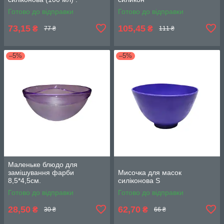
Готово до відправки
Готово до відправки
73,15
105,45
₴
₴
77 ₴
111 ₴
–5%
–5%
Маленьке блюдо для
замішування фарби
Мисочка для масок
8,5*4,5см.
силіконова S
Готово до відправки
Готово до відправки
28,50
62,70
₴
₴
30 ₴
66 ₴