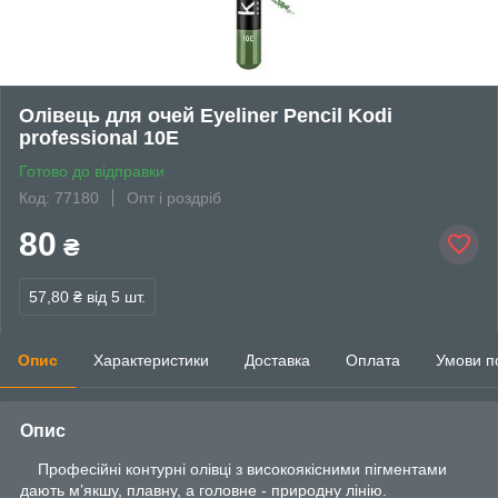
Олівець для очей Eyeliner Pencil Kodi
professional 10Е
Готово до відправки
Код: 77180
Опт і роздріб
80
₴
57,80 ₴
від 5 шт.
Опис
Характеристики
Доставка
Оплата
Умови п
Опис
Професійні контурні олівці з високоякісними пігментами
дають м’якшу, плавну, а головне - природну лінію.