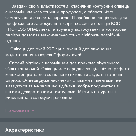
Завдяки своїм властивостям, класичний контурний олівець
є незамінним косметичним продуктом, а область його
застосування є досить широкою. Розроблена спеціально для
професійного застосування, серія класичних олівців KODI
PROFESSIONAL легка та зручна у застосуванні, а кольорова
палітра дозволяє максимально точно підібрати потрібний
відтінок.
Олівець для очей 20Е призначений для виконання
моделювання та корекції форми очей.
Світлий відтінок є незамінним для прийома візуального
збільшення очей. Олівець має середню за щільністю грифелю
консистенцію та дозволяє легко виконати акуратні та точні
штрихи. Олівець дуже насичений стійкими пігментами, не
змазується та не залишає відбитків, добре поєднується з
іншими декоративними текстурами. Містить натуральні
живильні та зволожуючі речовини.
Приховати
Характеристики