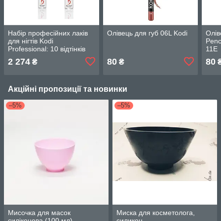
Набір професійних лаків
Олівець для губ 06L Kodi
Олів
для нігтів Kodi
Penc
Professional: 10 відтінків
11Е
по 10 мл + база 15 мл +
2 274
80
80
₴
₴
топ 15 мл
Акційні пропозиції та новинки
–5%
–5%
Мисочка для масок
Миска для косметолога,
силіконова (100 мл) .
силикон