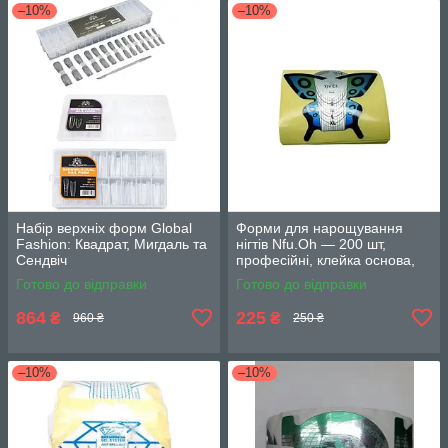
–10%
–10%
Набір верхніх форм Global
Форми для нарощування
Fashion: Квадрат, Мигдаль та
нігтів Nfu.Oh — 200 шт,
Сендвіч
професійні, клейка основа,
точна розмітка
Готово до відправки
Готово до відправки
864
225
₴
₴
960 ₴
250 ₴
–10%
–10%