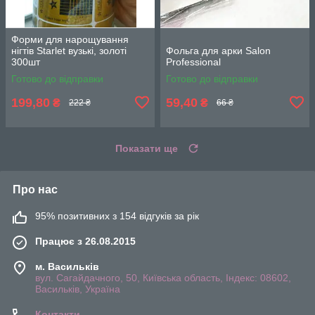
Форми для нарощування
нігтів Starlet вузькі, золоті
Фольга для арки Salon
300шт
Professional
Готово до відправки
Готово до відправки
199,80
59,40
₴
₴
222 ₴
66 ₴
Показати ще
Про нас
95% позитивних з 154 відгуків за рік
Працює з 26.08.2015
м. Васильків
вул. Сагайдачного, 50, Київська область, Індекс: 08602,
Васильків, Україна
Контакти