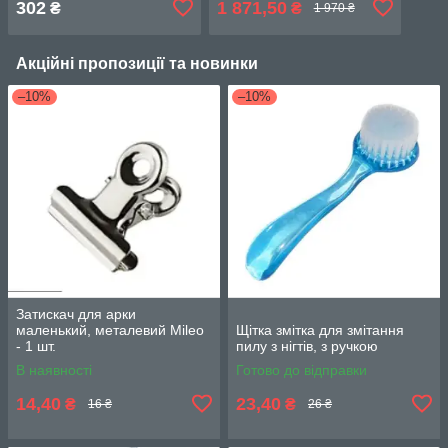
302
1 871,50
₴
₴
1 970 ₴
професійний
Акційні пропозиції та новинки
–10%
–10%
Затискач для арки
маленький, металевий Mileo
Щітка змітка для змітання
- 1 шт.
пилу з нігтів, з ручкою
В наявності
Готово до відправки
14,40
23,40
₴
₴
16 ₴
26 ₴