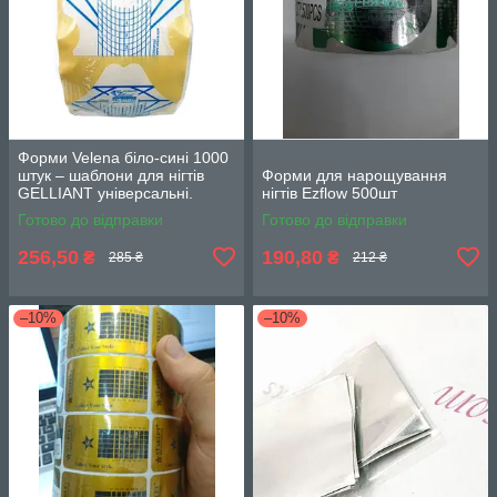
Форми Velena біло-сині 1000
штук – шаблони для нігтів
Форми для нарощування
GELLIANT універсальні.
нігтів Ezflow 500шт
Готово до відправки
Готово до відправки
256,50
190,80
₴
₴
285 ₴
212 ₴
–10%
–10%