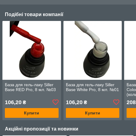
Подібні товари компанії
База для гель-лаку Siller
База для гель-лаку Siller
База
Base RED Pro, 8 мл. №03
Base White Pro, 8 мл. №01
Colo
(кол
106,20
106,20
208
₴
₴
Купити
Купити
Акційні пропозиції та новинки