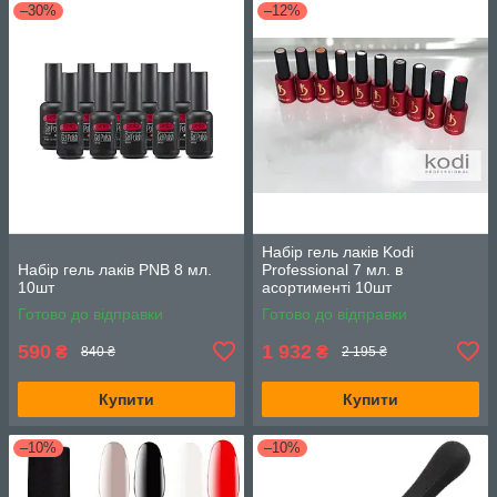
–30%
–12%
Набір гель лаків Kodi
Набір гель лаків PNB 8 мл.
Professional 7 мл. в
10шт
асортименті 10шт
Готово до відправки
Готово до відправки
590
1 932
₴
₴
840 ₴
2 195 ₴
Купити
Купити
–10%
–10%