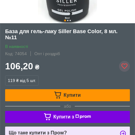
База для гель-лаку Siller Base Color, 8 мл.
№11
В наявності
Код: 74054
Опт і роздріб
106,20
₴
119 ₴
від 5 шт.
Купити
або
Купити з
Що таке купити з Пром?