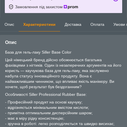
Замовлення під захистом
Опис
Характеристики
Доставка
Оплата
Умови 
Опис
База для гель-лаку Siller Base Color
Цей німецький бренд дійсно обожнюється багатьма
фахівцями з нігтиків. Один із незаперечних аргументів на його
користь — каучукова база для гель-лаку, яка заслужено
набула статусу інноваційного продукту. Вона є
найважливішим чинником, що впливає якість манікюру. Ви
хочете, щоб результат був бездоганним?
Особливості Siller Professional Rubber Base:
- Професійний продукт на основі каучуку;
- відрізняється мінімальним вмістом кислоти;
- примітна оптимальним дисперсійним шаром;
- має в міру рідку консистенцію;
- зручна в роботі: легко розподіляється та швидко висихає;