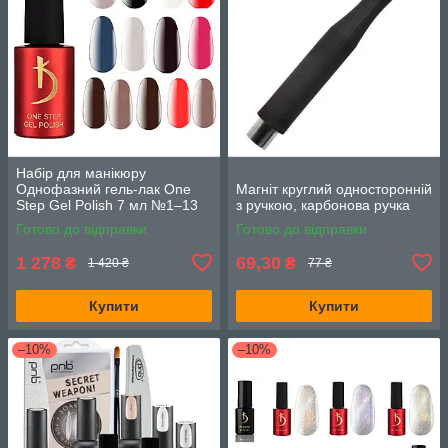
Набір для манікюру
Однофазний гель-лак One
Магніт круглий односторонній
Step Gel Polish 7 мл №1–13
з ручкою, карбонова ручка
13 шт
Готово до відправки
Готово до відправки
1 278
69,30
₴
₴
1 420 ₴
77 ₴
Купити
Купити
–10%
–10%