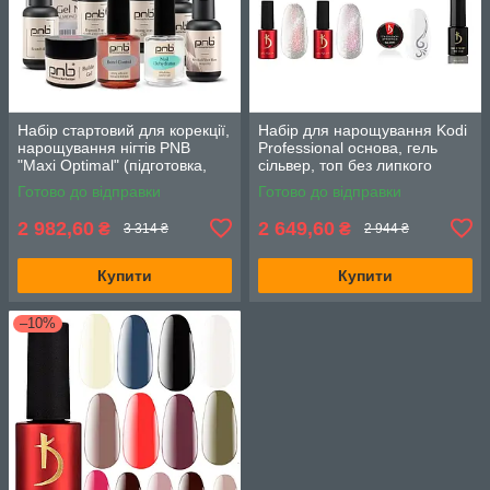
Набір стартовий для корекції,
Набір для нарощування Kodi
нарощування нігтів PNB
Professional основа, гель
"Maxi Optimal" (підготовка,
сільвер, топ без липкого
гель, фініш, аксесуари)
шару, гель лаки GG Cat 5шт.
Готово до відправки
Готово до відправки
по 7мл.
2 982,60
2 649,60
₴
₴
3 314 ₴
2 944 ₴
Купити
Купити
–10%