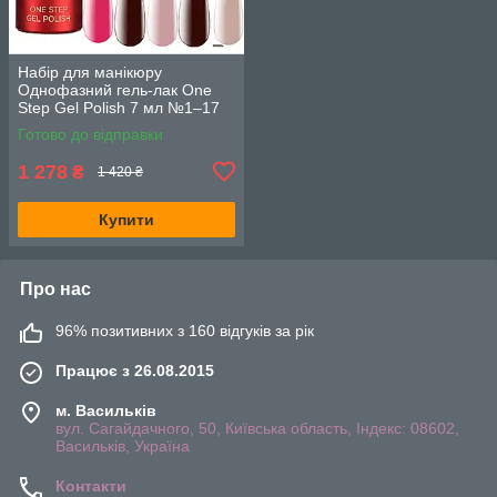
Набір для манікюру
Однофазний гель-лак One
Step Gel Polish 7 мл №1–17
13 шт без 3, 4, 5, 6
Готово до відправки
1 278
₴
1 420 ₴
Купити
Про нас
96% позитивних з 160 відгуків за рік
Працює з 26.08.2015
м. Васильків
вул. Сагайдачного, 50, Київська область, Індекс: 08602,
Васильків, Україна
Контакти