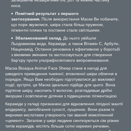
носа.
Помітний результат з першого
застосування.
Після використання Маски Ви побачите,
що пори звузилися, шкіра стала більш пружною,
пігментні плями та постакне стали світлішими.
Збалансований склад.
До нього увійшли
Льодовикова вода, Кераміди, а також Вітамін С, Арбутін,
Ніацинамід. Остання речовина є ефективною у боротьбі
з віковими змінами та застосовується для створення
бар'єру проти ультрафіолетового випромінювання.
Маска Bioаqua Animal Face Sheep стане в нагоді для
швидкого приведення тьмяної, втомленої шкіри обличчя в
порядок. Якщо Вам необхідно підготуватися до важливої ​​
події, зустрічі, ця Маска ідеально підійде для цього. Вона
підтягне шкіру, насочить її вологою, розгладивши дрібні
зморшки і освітлюючи ділянки з підвищеною пігментацією.
Кераміди у складі призначені для відновлення ліпідної мантії
епідермісу, запобігання сухості, лущенню. Вони разом із
жирними кислотами утворюють так званий міжклітинний
«цемент». Загалом у шкірі людини синтезуються сім різних
типів керамідів, містять більше сотні окремих речовин,