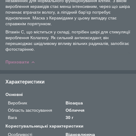
незамінних для нормального функціонування клітин. З віком
вироблення керамідів стає менш інтенсивним, через що шкіра
починає втрачати вологу, а ліпідний бар'єр потребує
відновлення. Маска з Керамідами у цьому випадку стає
справжнім порятунком.
Вітамін С, що міститься у складі, потрібен шкірі для стимуляції
вироблення Колагену. Як сильний антиоксидант, він
перешкоджає шкідливому впливу вільних радикалів, запобігає
фотостарінню.
Приховати
Характеристики
Основні
Виробник
Bioaqua
Область застосування
Обличчя
Вага
30 г
Користувальницькі характеристики
Особливості
Відновлююча