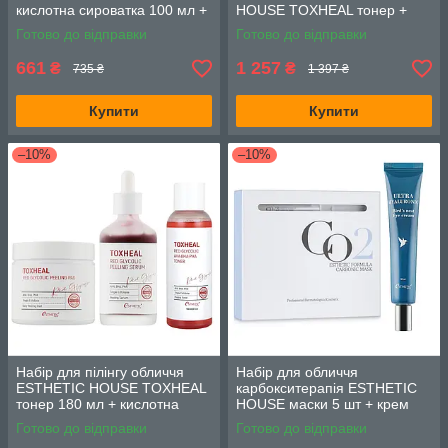
кислотна сироватка 100 мл +
HOUSE TOXHEAL тонер +
відлущувальні диски 100 шт
диски + ніацинамідова
Готово до відправки
Готово до відправки
сироватка
661
1 257
₴
₴
735 ₴
1 397 ₴
Купити
Купити
–10%
–10%
Набір для пілінгу обличчя
Набір для обличчя
ESTHETIC HOUSE TOXHEAL
карбокситерапія ESTHETIC
тонер 180 мл + кислотна
HOUSE маски 5 шт + крем
сироватка 100 мл +
для очей з ластівчиним
Готово до відправки
Готово до відправки
відлущувальні диски 100 шт
гніздом 30 мл