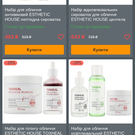
Набір для обличчя
Набір відновлювальних
антивіковий ESTHETIC
сироваток для обличчя
HOUSE пептидна сироватка
ESTHETIC HOUSE центела
55 мл + сироватка з муцином
55 мл + галактомісіс 80 мл +
Готово до відправки
Готово до відправки
равлика та золотом 80 мл
колаген 80 мл
463
643
₴
₴
515 ₴
715 ₴
Купити
Купити
–10%
–10%
Набір для пілінгу обличчя
Набір для обличчя
ESTHETIC HOUSE TOXHEAL
освітлювальний ESTHETIC