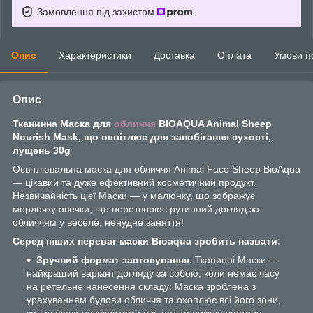
Замовлення під захистом
Опис
Характеристики
Доставка
Оплата
Умови п
Опис
Тканинна Маска для
обличчя
BIOAQUA Animal Sheep
Nourish Mask, що освітлює для запобігання сухості,
лущень 30g
Освітлювальна маска для обличчя Animal Face Sheep BioAqua
— цікавий та дуже ефективний косметичний продукт.
Незвичайність цієї Маски — у малюнку, що зображує
мордочку овечки, що перетворює рутинний догляд за
обличчям у веселе, ненудне заняття!
Серед інших переваг маски Bioаqua зробить назвати:
Зручний формат застосування.
Тканинні Маски —
найкращий варіант догляду за собою, коли немає часу
на ретельне нанесення складу: Маска зроблена з
урахуванням будови обличчя та охоплює всі його зони,
залишаючи незакритими очі, рот та нижню частину