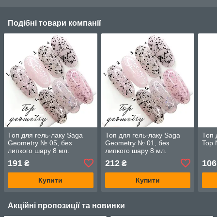
Подібні товари компанії
Топ для гель-лаку Saga
Топ для гель-лаку Saga
Топ 
Geometry № 05, без
Geometry № 01, без
Top 
липкого шару 8 мл.
липкого шару 8 мл.
191
212
106
₴
₴
Купити
Купити
Акційні пропозиції та новинки