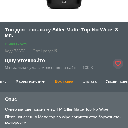
Топ для гель-лаку Siller Matte Top No Wipe, 8
мл.
В наявності
Код: 73652
Опт і роздріб
Ціну уточнюйте
Мінімальна сума замовлення на сайті — 100 ₴
пис
Характеристики
Доставка
Оплата
Умови пове
Опис
Супер матове покриття від ТМ Siller Matte Top No Wipe
Після нанесення Matte top no wipe покриття стає бархатисто-
велюровим.