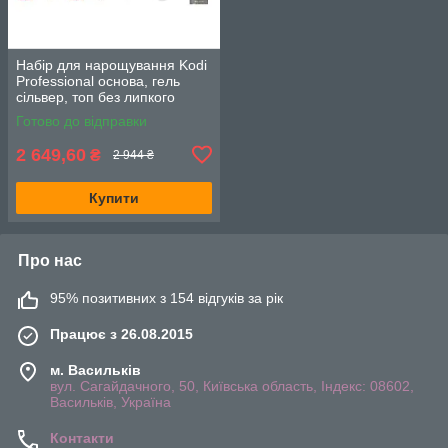
Набір для нарощування Kodi
Professional основа, гель
сільвер, топ без липкого
шару, гель лаки GG Cat 5шт.
Готово до відправки
по 7мл.
2 649,60
₴
2 944 ₴
Купити
Про нас
95% позитивних з 154 відгуків за рік
Працює з 26.08.2015
м. Васильків
вул. Сагайдачного, 50, Київська область, Індекс: 08602,
Васильків, Україна
Контакти