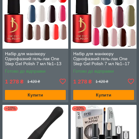
Набір для манікюру
Набір для манікюру
Однофазний гель-лак One
Однофазний гель-лак One
Step Gel Polish 7 мл №1–13
Step Gel Polish 7 мл №1–17
13 шт
13 шт без 3, 4, 5, 6
Готово до відправки
Готово до відправки
1 278
1 278
₴
₴
1 420 ₴
1 420 ₴
Купити
Купити
–10%
–10%