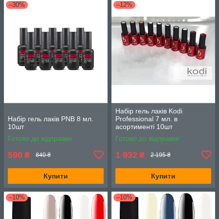
–30%
–12%
Набір гель лаків Kodi
Набір гель лаків PNB 8 мл.
Professional 7 мл. в
10шт
асортименті 10шт
Готово до відправки
Готово до відправки
590
1 932
₴
₴
840 ₴
2 195 ₴
Купити
Купити
–10%
–10%