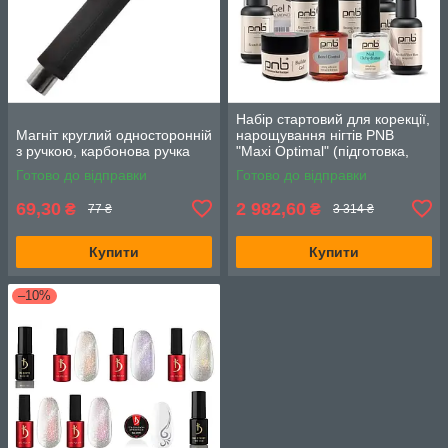
Набір стартовий для корекції,
Магніт круглий односторонній
нарощування нігтів PNB
з ручкою, карбонова ручка
"Maxi Optimal" (підготовка,
гель, фініш, аксесуари)
Готово до відправки
Готово до відправки
69,30
2 982,60
₴
₴
77 ₴
3 314 ₴
Купити
Купити
–10%