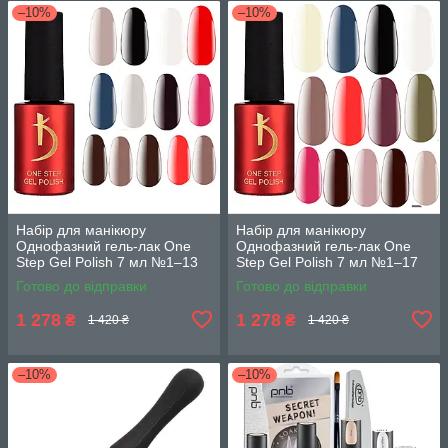
–10%
–10%
Набір для манікюру
Набір для манікюру
Однофазний гель-лак One
Однофазний гель-лак One
Step Gel Polish 7 мл №1–13
Step Gel Polish 7 мл №1–17
13 шт
13 шт без 3, 4, 5, 6
Готово до відправки
Готово до відправки
1 278
1 278
₴
₴
1 420 ₴
1 420 ₴
–10%
–10%