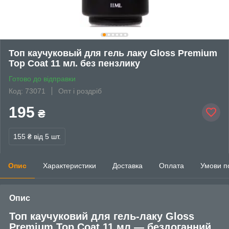
Топ каучуковый для гель лаку Gloss Premium
Top Coat 11 мл. без пензлику
Готово до відправки
Код: 73071
Опт і роздріб
195
₴
155 ₴
від 5 шт.
Опис
Характеристики
Доставка
Оплата
Умови п
Опис
Топ каучуковий для гель-лаку Gloss
Premium Top Coat 11 мл — бездоганний