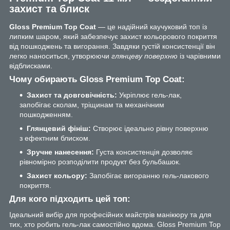
захист та блиск
Gloss Premium Top Coat
— це надійний каучуковий топ із
липким шаром, який забезпечує захист кольорового покриття
від пошкоджень та вигорання. Завдяки густій консистенції він
легко наноситься, утворюючи
глянцеву поверхню
із чарівними
відблисками.
Чому обирають Gloss Premium Top Coat:
Захист та довговічність:
Укріплює гель-лак,
запобігає сколам, тріщинам та механічним
пошкодженням.
Глянцевий фініш:
Створює ідеально рівну поверхню
з ефектним блиском.
Зручне нанесення:
Густа консистенція дозволяє
рівномірно розподілити продукт без бульбашок.
Захист кольору:
Запобігає вигоранню гель-лакового
покриття.
Для кого підходить цей топ:
Ідеальний вибір для професійних майстрів манікюру та для
тих, хто робить гель-лак самостійно вдома. Gloss Premium Top