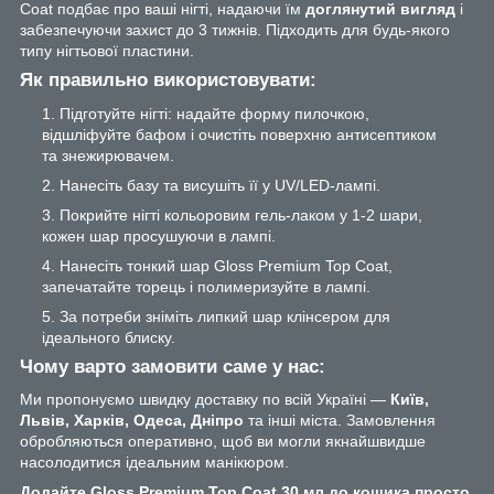
Coat подбає про ваші нігті, надаючи їм
доглянутий вигляд
і
забезпечуючи захист до 3 тижнів. Підходить для будь-якого
типу нігтьової пластини.
Як правильно використовувати:
Підготуйте нігті: надайте форму пилочкою,
відшліфуйте бафом і очистіть поверхню антисептиком
та знежирювачем.
Нанесіть базу та висушіть її у UV/LED-лампі.
Покрийте нігті кольоровим гель-лаком у 1-2 шари,
кожен шар просушуючи в лампі.
Нанесіть тонкий шар Gloss Premium Top Coat,
запечатайте торець і полимеризуйте в лампі.
За потреби зніміть липкий шар клінсером для
ідеального блиску.
Чому варто замовити саме у нас:
Ми пропонуємо швидку доставку по всій Україні —
Київ,
Львів, Харків, Одеса, Дніпро
та інші міста. Замовлення
обробляються оперативно, щоб ви могли якнайшвидше
насолодитися ідеальним манікюром.
Додайте Gloss Premium Top Coat 30 мл до кошика просто