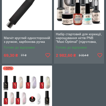
Набір стартовий для корекції,
Магніт круглий односторонній
нарощування нігтів PNB
з ручкою, карбонова ручка
"Maxi Optimal" (підготовка,
гель, фініш, аксесуари)
Готово до відправки
Готово до відправки
69,30
2 982,60
₴
₴
77 ₴
3 314 ₴
–10%