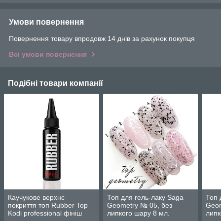
Умови повернення
Повернення товару впродовж 14 днів за рахунок покупця
Всі умови повернення
Подібні товари компанії
Каучукове верхнє
Топ для гель-лаку Saga
Топ 
покриття топ Rubber Top
Geometry № 05, без
Geom
Kodi professional фініш
липкого шару 8 мл.
липк
для гель-лаку, 30 мл