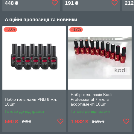
448
191
212
₴
₴
Акційні пропозиції та новинки
–30%
–12%
Набір гель лаків Kodi
Набір гель лаків PNB 8 мл.
Professional 7 мл. в
10шт
асортименті 10шт
Готово до відправки
Готово до відправки
590
1 932
₴
₴
840 ₴
2 195 ₴