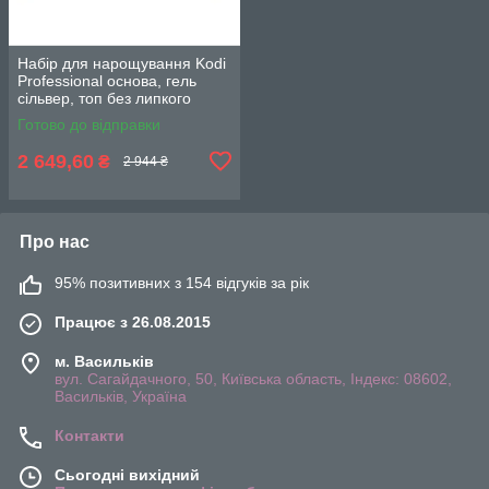
Набір для нарощування Kodi
Professional основа, гель
сільвер, топ без липкого
шару, гель лаки GG Cat 5шт.
Готово до відправки
по 7мл.
2 649,60
₴
2 944 ₴
Про нас
95% позитивних з 154 відгуків за рік
Працює з 26.08.2015
м. Васильків
вул. Сагайдачного, 50, Київська область, Індекс: 08602,
Васильків, Україна
Контакти
Сьогодні вихідний