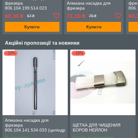
фрезера
Алмазна насадка для
фре
806.104.199.514.023
фрезера
806.
(конус напівсфера, d-2.3
(кул
60,30
71,10
60,
₴
₴
67 ₴
79 ₴
мм, червона насічка)
насі
Купити
Купити
Акційні пропозиції та новинки
–10%
–10%
Алмазна насадка для
фрезера
ЩЕТКА ДЛЯ ЧИЩЕНИЯ
806.104.141.534.033 (циліндр
БОРОВ НЕЙЛОН
напівсфера, d-3.3 мм, зелена
В наявності
Готово до відправки