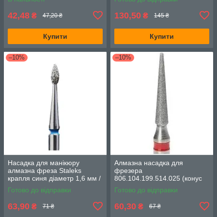
насічка)
42,48
130,50
₴
₴
47,20 ₴
145 ₴
Купити
Купити
–10%
–10%
Насадка для манікюру
Алмазна насадка для
алмазна фреза Staleks
фрезера
крапля синя діаметр 1,6 мм /
806.104.199.514.025 (конус
FA40B016/4K робоча частина
напівсфера, d-2.5 мм,
Готово до відправки
Готово до відправки
4 мм
червона насічка)
63,90
60,30
₴
₴
71 ₴
67 ₴