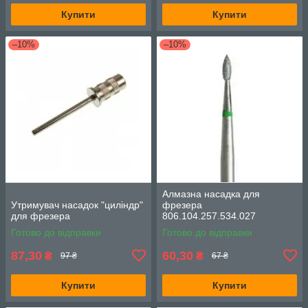
Купити
Купити
–10%
–10%
Алмазна насадка для
Утримувач насадок "циліндр"
фрезера
для фрезера
806.104.257.534.027
Готово до відправки
Готово до відправки
87,30
60,30
₴
₴
97 ₴
67 ₴
Купити
Купити