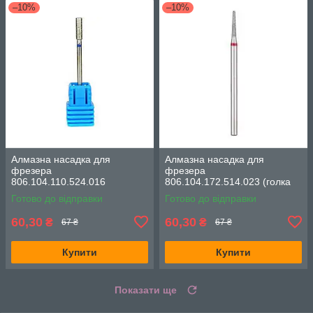
–10%
–10%
Алмазна насадка для
Алмазна насадка для
фрезера
фрезера
806.104.110.524.016
806.104.172.514.023 (голка
(циліндр, d-1.6 мм, синя
напівсфера, d-2.3 мм,
Готово до відправки
Готово до відправки
насічка)
червона насічка)
60,30
60,30
₴
₴
67 ₴
67 ₴
Купити
Купити
Показати ще