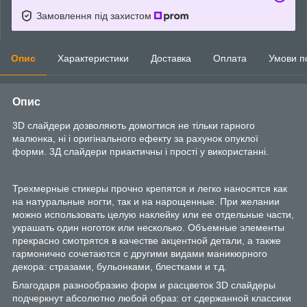
Замовлення під захистом
Опис
Характеристики
Доставка
Оплата
Умови п
Опис
3D слайдери дозволяють домогтися не тільки гарного
малюнка, ні і оригінального ефекту за рахунок опуклої
форми. 3Д слайдери приактичны і прості у використанні.
Трехмерные стикеры прочно крепятся и легко наносятся как
на натуральные ногти, так и на нарощенные. При желании
можно использовать целую наклейку или ее отдельные части,
украшать один ноготок или несколько. Объемные элементы
прекрасно смотрятся в качестве акцентной детали, а также
гармонично сочетаются с другими видами маникюрного
декора: стразами, бульонками, блестками и т.д.
Благодаря разнообразию форм и расцветок 3D слайдеры
подчеркнут абсолютно любой образ: от сдержанной классики