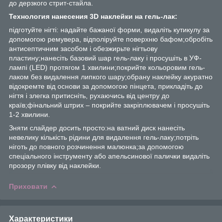
до дерзкого стрит-стайла.
Технология нанесения 3D наклейки на гель-лак:
підготуйте нігті: надайте бажаної форми, видаліть кутикулу за
допомогою ремувера, відполіруйте поверхню бафом;обробіть
антисептичним засобом і обезжирьте нігтьову
пластину;нанесіть базовий шар гель-лаку і просушіть в УФ-
лампі (LED) протягом 1 хвилини;покрийте кольоровим гель-
лаком без видалення липкого шару;обрану наклейку акуратно
відокремте від основи за допомогою пінцета, прикладіть до
нігтя і злегка притисніть, рухаючись від центру до
країв;фінальний штрих – покрийте закріплювачем і просушіть
1-2 хвилини.
Зняти слайдер досить просто:на ватний диск нанесіть
невелику кількість рідини для видалення гель-лаку;потріть
ніготь до повного розчинення малюнка;за допомогою
спеціального інструменту або апельсинової палички видаліть
прозору плівку від наклейки.
Приховати
Характеристики