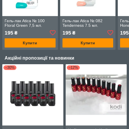
Гель-лак Atica № 100
Гель-лак Atica № 082
Гель
Floral Green 7,5 мл.
Tenderness 7.5 мл.
Hone
195
195
195
₴
₴
Купити
Купити
Акційні пропозиції та новинки
–30%
–12%