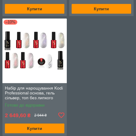
Купити
Купити
–10%
Набір для нарощування Kodi
Professional основа, гель
сільвер, топ без липкого
шару, гель лаки GG Cat 5шт.
Готово до відправки
по 7мл.
2 649,60
₴
2 944 ₴
Купити