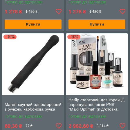
Готово до відправки
Готово до відправки
1 278
1 278
₴
₴
1 420 ₴
1 420 ₴
Купити
Купити
–10%
–10%
Набір стартовий для корекції,
Магніт круглий односторонній
нарощування нігтів PNB
з ручкою, карбонова ручка
"Maxi Optimal" (підготовка,
гель, фініш, аксесуари)
Готово до відправки
Готово до відправки
69,30
2 982,60
₴
₴
77 ₴
3 314 ₴