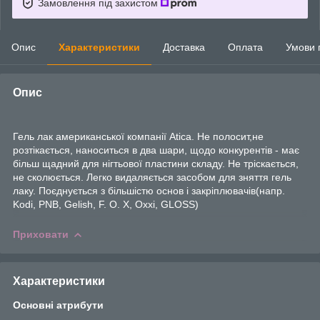
Замовлення під захистом
Опис
Характеристики
Доставка
Оплата
Умови 
Опис
Гель лак американської компанії Atica. Не полосит,не
розтікається, наноситься в два шари, щодо конкурентів - має
більш щадний для нігтьової пластини складу. Не тріскається,
не сколюється. Легко видаляється засобом для зняття гель
лаку. Поєднується з більшістю основ і закріплювачів(напр.
Kodi, PNB, Gelish, F. O. X, Oxxi, GLOSS)
Приховати
Характеристики
Основні атрибути