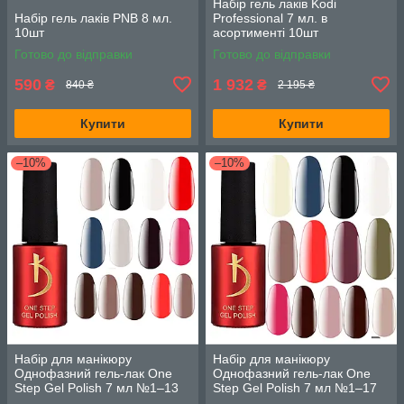
Набір гель лаків Kodi
Набір гель лаків PNB 8 мл.
Professional 7 мл. в
10шт
асортименті 10шт
Готово до відправки
Готово до відправки
590
1 932
₴
₴
840 ₴
2 195 ₴
Купити
Купити
–10%
–10%
Набір для манікюру
Набір для манікюру
Однофазний гель-лак One
Однофазний гель-лак One
Step Gel Polish 7 мл №1–13
Step Gel Polish 7 мл №1–17
13 шт
13 шт без 3, 4, 5, 6