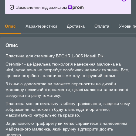
Замовлення під захистом
Опис
Характеристики
Доставка
Оплата
Умови п
Опис
Пластина для стемпингу BPCHR L-005 Новий Рік
Стемпінг - це ідеальна технологія нанесення малюнка на
нігті, адже вона не потребує особливих навичок та знань. Все,
що вам потрібно - пластина з металу та зручний штамп.
З їхньою допомогою ви зможете переносити на дизайн
манікюру незвичайні орнаменти, цікаві малюнки та витончені
візерунки на різну тематику.
Пластина має оптимальну глибину гравіювання, завдяки чому
зображення на покритті будуть виглядати органічно,
максимально натурально та красиво.
За допомогою трафарету ви легко справитеся з нанесенням
майстерного малюнка, який вручну відтворити досить
нелегко.