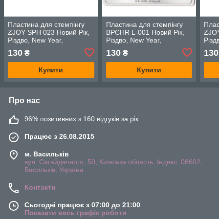
Пластина для стемпінгу
Пластина для стемпінгу
Плас
ZJOY SPH 023 Новий Рік,
BPCHR L-001 Новий Рік,
ZJOY
Різдво, New Year,
Різдво, New Year,
Різд
Christmass
Christmass
Chri
130
130
130
₴
₴
Купити
Купити
Про нас
96% позитивних з 160 відгуків за рік
Працює з 26.08.2015
м. Васильків
вул. Сагайдачного, 50, Київська область, Індекс: 08602,
Васильків, Україна
Контакти
Сьогодні працює з 07:00 до 21:00
Показати весь графік роботи