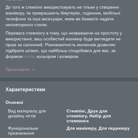
До того ж стемпінг використовують не тільки у створенні
манікюру, їм прикрашають біжутерію, годинник, мобільні
телефони та інші аксесуари, яким ви бажаєте надати
неповторного стилю.
Перевага стемпінгу в тому, що незважаючи на простоту у
використанні, ваш особистий манікюр буде виглядати не
гірше за салонний. Різноманітність малюнків дозволяє
підібрати штамп, що найбільш сподобався для вас, за
формою
нігтів
, кольором і розміром.
Приховати
Характеристики
Основні
Вид матеріалу для
Стемпінг, Друк для
дизайну нігтів
стемпінгу, Набір для
стемпинга
Функціональне
Для манікюру, Для педикюру
призначення