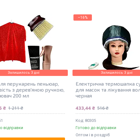
–16%
Залишилось 3 дні
Залишилось 3 дні
для перукарень пеньюар,
Електрична термошапка с
вість з дерев'яною ручкою,
для масок та лікування вол
ювач 200 мл
черная
5 ₴
433,44 ₴
1 211 ₴
516 ₴
51
80305
о відправки
Готово до відправки
Оптом і в роздріб