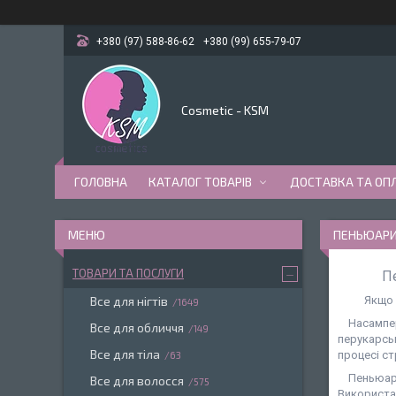
+380 (97) 588-86-62
+380 (99) 655-79-07
Cosmetic - KSM
ГОЛОВНА
КАТАЛОГ ТОВАРІВ
ДОСТАВКА ТА ОП
ПЕНЬЮАРИ
ТОВАРИ ТА ПОСЛУГИ
П
Все для нігтів
Якщо 
1649
Насампере
Все для обличчя
149
перукарсь
Все для тіла
процесі ст
63
Пеньюар д
Все для волосся
575
Використа