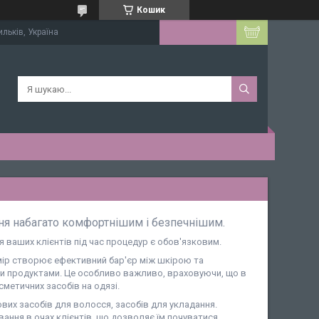
Кошик
ильків, Україна
ня набагато комфортнішим і безпечнішим.
я ваших клієнтів під час процедур є обов'язковим.
ір створює ефективний бар'єр між шкірою та
ми продуктами. Це особливо важливо, враховуючи, що в
метичних засобів на одязі.
их засобів для волосся, засобів для укладання.
ання в очах клієнтів, що дозволяє їм почуватися