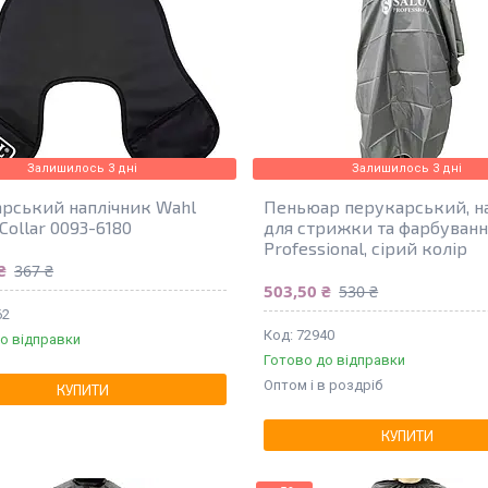
Залишилось 3 дні
Залишилось 3 дні
рський наплічник Wahl
Пеньюар перукарський, н
 Collar 0093-6180
для стрижки та фарбування
Professional, сірий колір
₴
367 ₴
503,50 ₴
530 ₴
62
72940
о відправки
Готово до відправки
Оптом і в роздріб
КУПИТИ
КУПИТИ