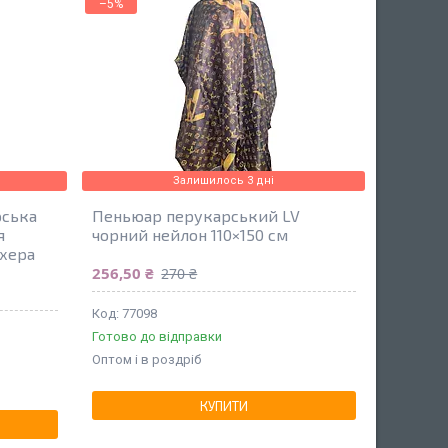
–5%
Залишилось 3 дні
рська
Пеньюар перукарський LV
я
чорний нейлон 110×150 см
ахера
256,50 ₴
270 ₴
77098
Готово до відправки
Оптом і в роздріб
КУПИТИ