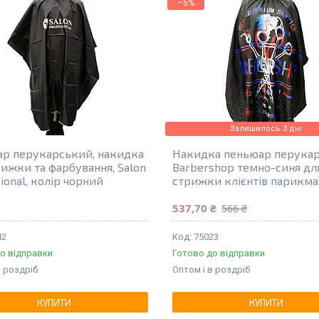
–5%
Залишилось 3 дні
р перукарський, накидка
Накидка пеньюар перука
рижки та фарбування, Salon
Barbershop темно-синя дл
ional, колір чорний
стрижки клієнтів парикм
537,70 ₴
566 ₴
42
75023
о відправки
Готово до відправки
в роздріб
Оптом і в роздріб
КУПИТИ
КУПИТИ