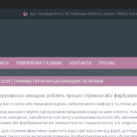
вул. Сагайдачного, 50, Київська область, Індекс: 08602, Вас
ЛАТА
ПОВЕРНЕННЯ ТА ОБМІН
КОНТАКТИ
ПРО НАС
 ДЛЯ СТРИЖКИ, ПЕРУКАРСЬКІ НАКИДКИ, ПЕЛЕРИНИ
ерукарські накидки, роблять процес стрижки або фарбуван
у вас є салон або перукарня вдома, забезпечення комфорту та гігієни дл
д використовуйте одноразовий паперовий комір на шию клієнта. Ком
кою накидкою, запобігаючи контакту з залишками волосся або хімічни
рижки або фарбування може залишитися не тільки волосся, а й сліди кос
ля стрижки ефективно захистить ваш одяг від плям від фарб, доглядов
ння такого роду аксесуарів підвищує професіоналізм вашого обслуговув