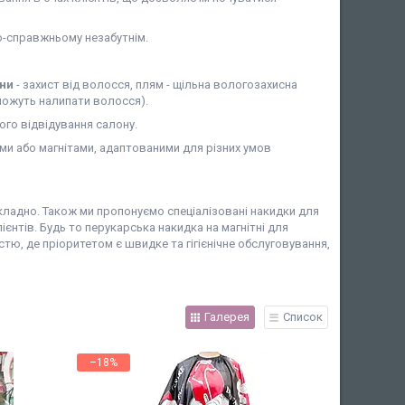
по-справжньому незабутнім.
єни
- захист від волосся, плям - щільна вологозахисна
 можуть налипати волосся).
го відвідування салону.
ми або магнітами, адаптованими для різних умов
кладно. Також ми пропонуємо спеціалізовані накидки для
єнтів. Будь то перукарська накидка на магнітні для
тю, де пріоритетом є швидке та гігієнічне обслуговування,
Галерея
Список
–18%