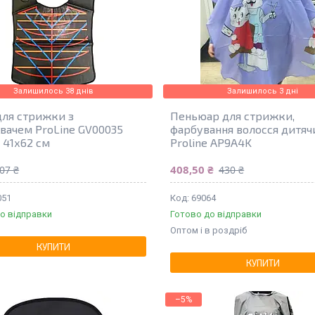
Залишилось 38 днів
Залишилось 3 дні
для стрижки з
Пеньюар для стрижки,
вачем ProLine GV00035
фарбування волосся дитяч
 41х62 см
Proline AP9A4K
408,50 ₴
07 ₴
430 ₴
051
69064
о відправки
Готово до відправки
Оптом і в роздріб
КУПИТИ
КУПИТИ
–5%