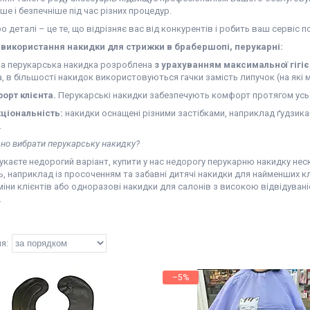
е і безпечніше під час різних процедур.
о деталі – це те, що відрізняє вас від конкурентів і робить ваш сервіс 
використання накидки для стрижки в брабершопі, перукарні:
а перукарська накидка розроблена
з урахуванням максимальної гігі
, в більшості накидок використовуються гачки замість липучок (на які
орт клієнта.
Перукарські накидки забезпечують комфорт протягом усьо
ціональність:
накидки оснащені різними застібками, наприклад ґудзика
.
но вибрати перукарську накидку?
каєте недорогий варіант, купити у нас недорогу перукарню накидку нес
, наприклад із просоченням та забавні дитячі накидки для найменших клі
іни клієнтів або одноразові накидки для салонів з високою відвідуваніс
.
–5%