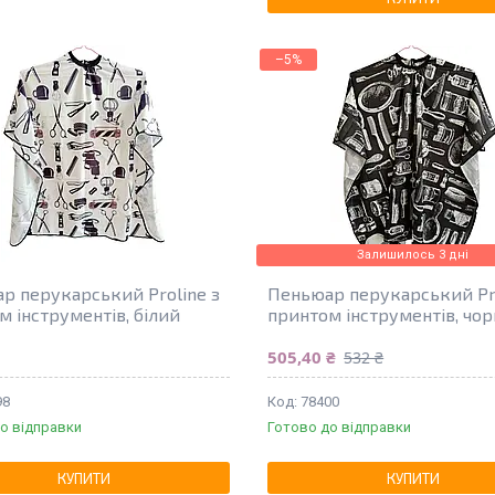
–5%
Залишилось 3 дні
р перукарський Proline з
Пеньюар перукарський Pro
м інструментів, білий
принтом інструментів, чо
505,40 ₴
532 ₴
98
78400
о відправки
Готово до відправки
КУПИТИ
КУПИТИ