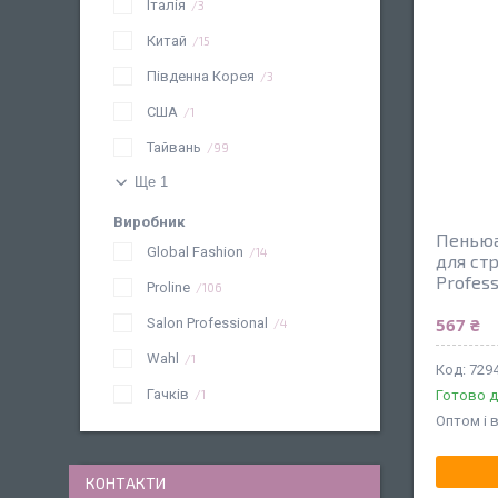
Італія
3
Китай
15
Південна Корея
3
США
1
Тайвань
99
Ще 1
Виробник
Пеньюа
Global Fashion
14
для ст
Profess
Proline
106
567 ₴
Salon Professional
4
Wahl
1
729
Гачків
Готово д
1
Оптом і 
КОНТАКТИ