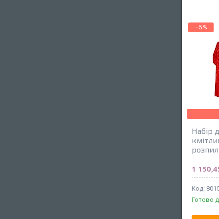
–5%
Набір 
кмітли
розпил
1 150,4
801
Готово д