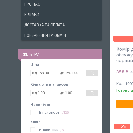
ПРО НАС
ВІДГУКИ
ДОСТАВКА ТА ОПЛАТА
ПОВЕРНЕННЯ ТА ОБМІН
Комір 
ФІЛЬТРИ
обтяжу
чорний
Ціна
358 ₴
4
100
Кількість в упаковці
Готово д
Наявність
В наявності
126
Колір
–5%
Блакитний
6