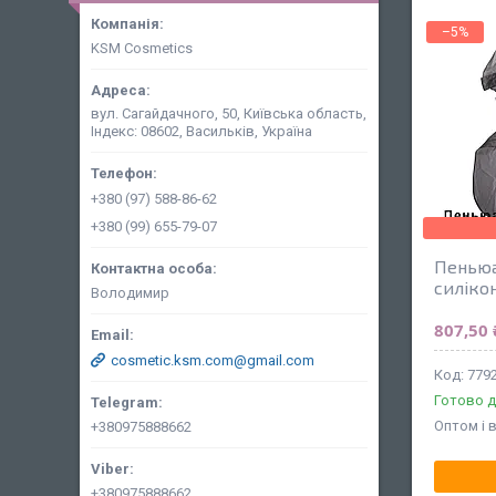
–5%
KSM Cosmetics
вул. Сагайдачного, 50, Київська область,
Індекс: 08602, Васильків, Україна
+380 (97) 588-86-62
+380 (99) 655-79-07
Пеньюа
силіко
Володимир
807,50 
cosmetic.ksm.com@gmail.com
779
Готово д
Оптом і 
+380975888662
+380975888662