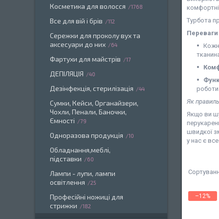
Косметика для волосся
1768
комфортніш
Все для вій і брів
Турбота пр
112
Переваги 
Сережки для проколу вух та
аксесуари до них
64
Кожн
тканина
Фартухи для майстрів
17
Комф
ДЕПІЛЯЦІЯ
40
Функ
Дезінфекція, стерилізація
роботи
44
Як правиль
Сумки, Кейси, Органайзери,
Чохли, Пенали, Баночки,
Якщо ви шу
Ємності
79
перукарень
швидкої зм
Одноразова продукція
10
у нас є все
Обладнання,меблі,
підставки
60
Лампи - лупи, лампи
освітлення
25
Професійні ножиці для
–12%
стрижки
182