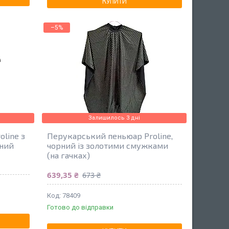
КУПИТИ
–5%
Залишилось 3 дні
line з
Перукарський пеньюар Proline,
рний
чорний із золотими смужками
(на гачках)
639,35 ₴
673 ₴
78409
Готово до відправки