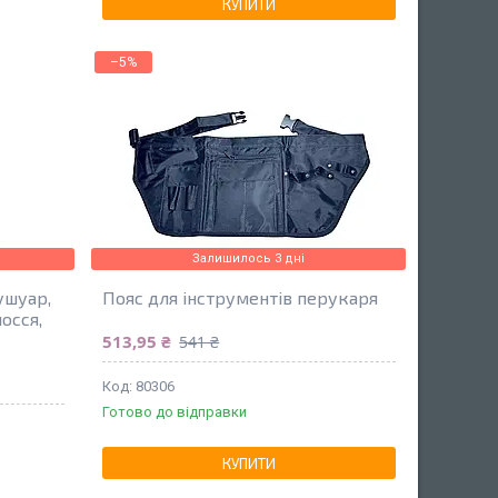
КУПИТИ
–5%
Залишилось 3 дні
ушуар,
Пояс для інструментів перукаря
осся,
513,95 ₴
541 ₴
80306
Готово до відправки
КУПИТИ