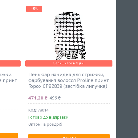
–5%
Залишилось 3 дні
ижки,
Пеньюар накидка для стрижки,
e принт
фарбування волосся Proline принт
а
Горох CP82839 (застібка липучка)
471,20 ₴
496 ₴
78014
Готово до відправки
Оптом і в роздріб