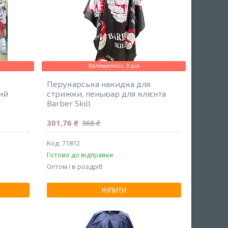
Залишилось 3 дні
Перукарська накидка для
ий
стрижки, пеньюар для клієнта
Barber Skill
301,76 ₴
368 ₴
71812
Готово до відправки
Оптом і в роздріб
КУПИТИ