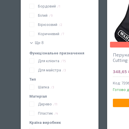
Бордовий
1
Білий
9
Бірюзовий
2
Коричневий
7
Ще 8
Функціональне призначення
Перука
Cutting
Для клієнта
75
Для майстра
3
348,65 
Тип
720
Шапка
3
Готово д
Матеріал
Дерево
11
Пластик
4
Країна виробник