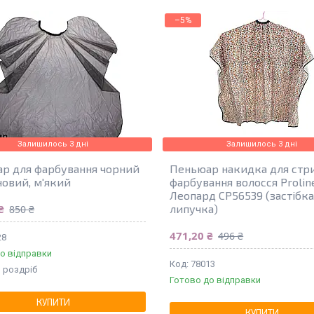
–5%
Залишилось 3 дні
Залишилось 3 дні
р для фарбування чорний
Пеньюар накидка для стр
новий, м'який
фарбування волосся Prolin
Леопард CP56539 (застібк
липучка)
₴
850 ₴
471,20 ₴
496 ₴
28
о відправки
78013
в роздріб
Готово до відправки
КУПИТИ
КУПИТИ