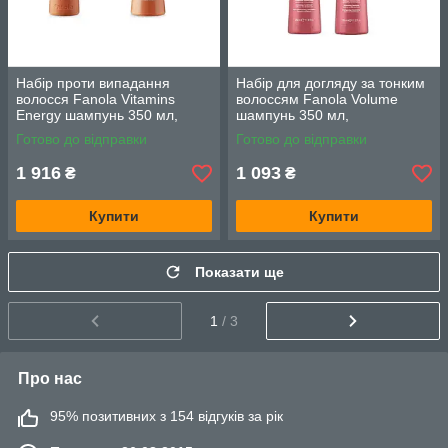
Набір проти випадання
Набір для догляду за тонким
волосся Fanola Vitamins
волоссям Fanola Volume
Energy шампунь 350 мл,
шампунь 350 мл,
лосьйон 150 мл
кондиціонер 350 мл
Готово до відправки
Готово до відправки
1 916
1 093
₴
₴
Купити
Купити
Показати ще
1
/ 3
Про нас
95% позитивних з 154 відгуків за рік