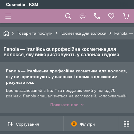
Cosmetic - KSM
Товари та послуги
Косметика для волосся
Fanola — 
Fanola — італійська професійна косметика для
волосся, яку використовують у салонах і вдома
Fanola — італійська професійна косметика для волосся,
яку використовують у салонах і вдома з однаковим
результатом.
Бренд заснований в Італії та представлений у понад 70
країнах. Fanola спеціалізується на доглядовій, колорувальній
та відновлювальній косметиці: від культового фіолетового
Показати все
шампуню No Yellow до золотих серій Oro Therapy з
кератином. У цьому розділі зібрані набори та комплекти
Fanola — зручний формат для тих, хто хоче отримати
Сортування
0
Фільтри
повноцінний догляд одразу.
Чому вибирають Fanola: