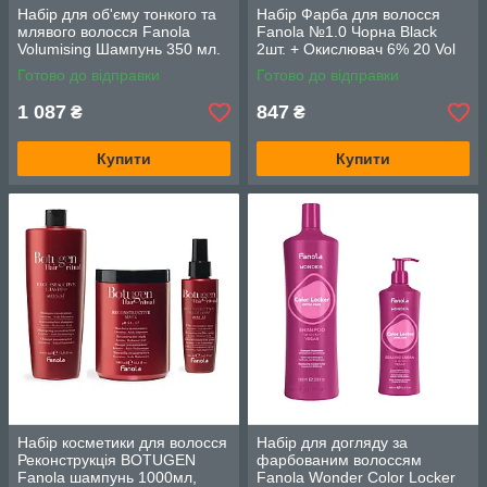
Набір для об'єму тонкого та
Набір Фарба для волосся
млявого волосся Fanola
Fanola №1.0 Чорна Black
Volumising Шампунь 350 мл.
2шт. + Окислювач 6% 20 Vol
та Кондиціонер 350 мл.
300 мл.
Готово до відправки
Готово до відправки
1 087
847
₴
₴
Купити
Купити
Набір косметики для волосся
Набір для догляду за
Реконструкція BOTUGEN
фарбованим волоссям
Fanola шампунь 1000мл,
Fanola Wonder Color Locker