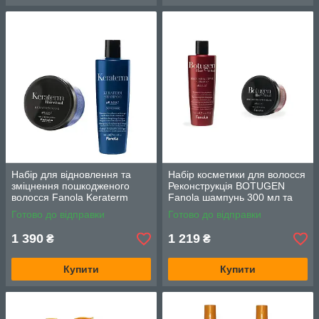
Набір для відновлення та
Набір косметики для волосся
зміцнення пошкодженого
Реконструкція BOTUGEN
волосся Fanola Keraterm
Fanola шампунь 300 мл та
шампунь, 300 мл., маска 300
маска 300 мл
Готово до відправки
Готово до відправки
мл.
1 390
1 219
₴
₴
Купити
Купити