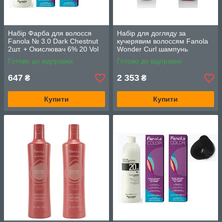
Набір Фарба для волосся
Набір для догляду за
Fanola № 3.0 Dark Chestnut
кучерявим волоссям Fanola
2шт. + Окислювач 6% 20 Vol
Wonder Curl шампунь
300 мл.
1000мл.,кондиціонер 1000
Готово до відправки
Готово до відправки
мл
647
2 353
₴
₴
Купити
Купити