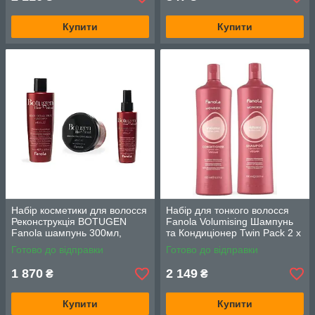
Купити
Купити
Набір косметики для волосся
Набір для тонкого волосся
Реконструкція BOTUGEN
Fanola Volumising Шампунь
Fanola шампунь 300мл,
та Кондиціонер Twin Pack 2 x
маска 300мл, філер-спрей
1000 мл.
Готово до відправки
Готово до відправки
150мл.
1 870
2 149
₴
₴
Купити
Купити