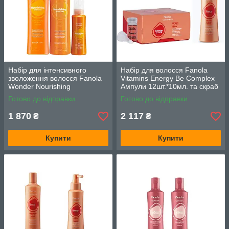
Набір для інтенсивного
Набір для волосся Fanola
зволоження волосся Fanola
Vitamins Energy Be Complex
Wonder Nourishing
Ампули 12шт.*10мл. та скраб
Restructuring шампунь
для шкіри голови Detox
Готово до відправки
Готово до відправки
350мл., маска 350мл.,
195мл.
еліксир 100 мл.
1 870
2 117
₴
₴
Купити
Купити