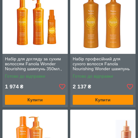
Набір для догляду за сухим
Набір професійний для
волоссям Fanola Wonder
сухого волосся Fanola
Nourishing шампунь 350мл.,
Nourishing Wonder шампунь
маска 350мл, спрей 150мл
та маска 1000 мл
Готово до відправки
Готово до відправки
1 974
2 137
₴
₴
Купити
Купити