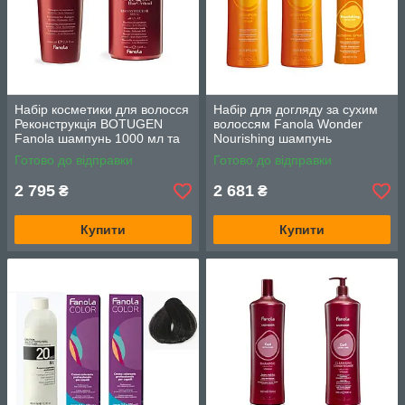
Набір косметики для волосся
Набір для догляду за сухим
Реконструкція BOTUGEN
волоссям Fanola Wonder
Fanola шампунь 1000 мл та
Nourishing шампунь
маска 1000 мл
1000мл.,кондиціонер
Готово до відправки
Готово до відправки
1000мл, спрей 150мл
2 795
2 681
₴
₴
Купити
Купити