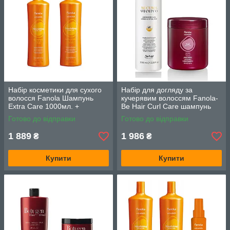
Набір косметики для сухого
Набір для догляду за
волосся Fanola Шампунь
кучерявим волоссям Fanola-
Extra Care 1000мл. +
Be Hair Curl Care шампунь
Кондиціонер Treatment 1000
1000 мл, маска 1000 мл
Готово до відправки
Готово до відправки
мл
1 889
1 986
₴
₴
Купити
Купити