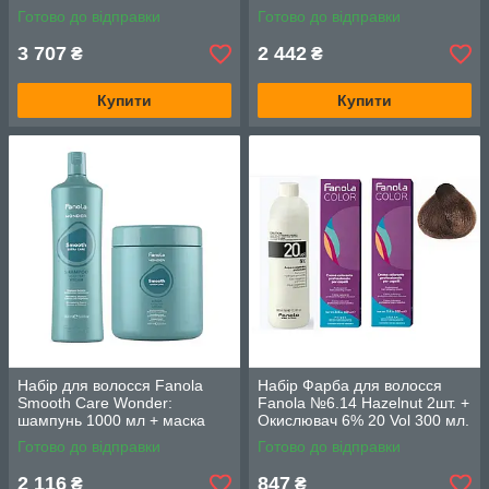
маска 1000мл, філер-спрей
шампунь 1000мл., крем
Готово до відправки
Готово до відправки
150мл.
480мл.
3 707
2 442
₴
₴
Купити
Купити
Набір для волосся Fanola
Набір Фарба для волосся
Smooth Care Wonder:
Fanola №6.14 Hazelnut 2шт. +
шампунь 1000 мл + маска
Окислювач 6% 20 Vol 300 мл.
1000 мл
Готово до відправки
Готово до відправки
2 116
847
₴
₴